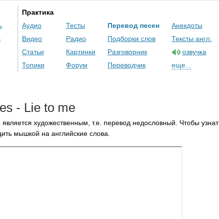
Практика
ь
Аудио
Тесты
Перевод песен
Анекдоты
ь
Видео
Радио
Подборки слов
Тексты англ.
Статьи
Картинки
Разговорник
озвучка
Топики
Форум
Переводчик
еще...
nes
-
Lie
to
me
 является художественным, т.е. перевод недословный. Чтобы узнат
ить мышкой на английские слова.