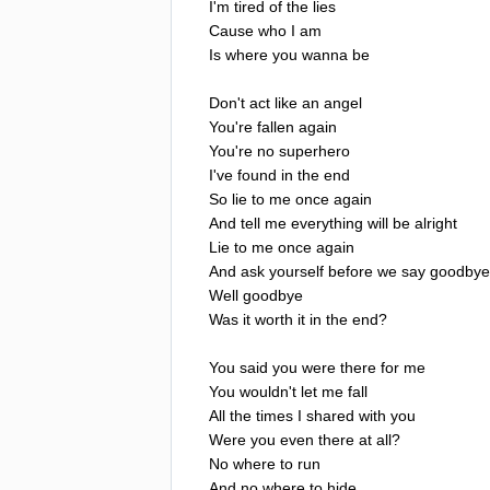
I'm
tired
of
the
lies
Cause
who
I
am
Is
where
you
wanna
be
Don't
act
like
an
angel
You're
fallen
again
You're
no
superhero
I've
found
in
the
end
So
lie
to
me
once
again
And
tell
me
everything
will
be
alright
Lie
to
me
once
again
And
ask
yourself
before
we
say
goodbye
Well
goodbye
Was
it
worth
it
in
the
end
?
You
said
you
were
there
for
me
You
wouldn't
let
me
fall
All
the
times
I
shared
with
you
Were
you
even
there
at
all
?
No
where
to
run
And
no
where
to
hide