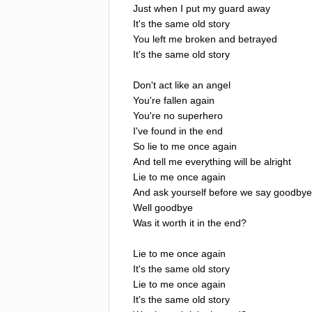
Just
when
I
put
my
guard
away
It's
the
same
old
story
You
left
me
broken
and
betrayed
It's
the
same
old
story
Don't
act
like
an
angel
You're
fallen
again
You're
no
superhero
I've
found
in
the
end
So
lie
to
me
once
again
And
tell
me
everything
will
be
alright
Lie
to
me
once
again
And
ask
yourself
before
we
say
goodbye
Well
goodbye
Was
it
worth
it
in
the
end
?
Lie
to
me
once
again
It's
the
same
old
story
Lie
to
me
once
again
It's
the
same
old
story