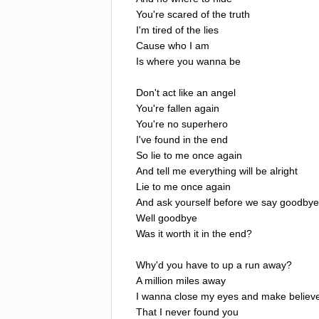
You're
scared
of
the
truth
I'm
tired
of
the
lies
Cause
who
I
am
Is
where
you
wanna
be
Don't
act
like
an
angel
You're
fallen
again
You're
no
superhero
I've
found
in
the
end
So
lie
to
me
once
again
And
tell
me
everything
will
be
alright
Lie
to
me
once
again
And
ask
yourself
before
we
say
goodbye
Well
goodbye
Was
it
worth
it
in
the
end
?
Why'd
you
have
to
up
a
run
away
?
A
million
miles
away
I
wanna
close
my
eyes
and
make
believ
That
I
never
found
you