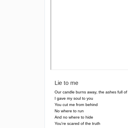
Lie
to
me
Our
candle
burns
away
,
the
ashes
full
of
I
gave
my
soul
to
you
You
cut
me
from
behind
No
where
to
run
And
no
where
to
hide
You're
scared
of
the
truth