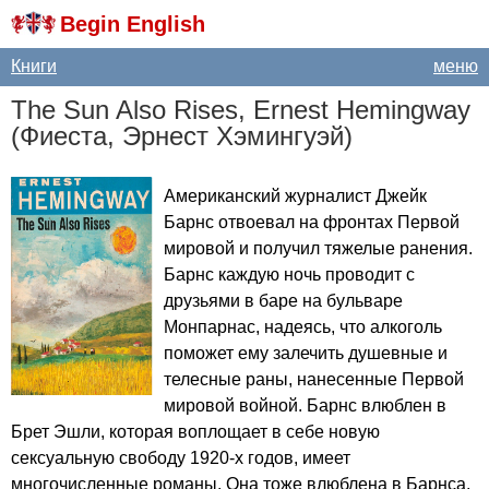
Begin English
Книги
меню
The
Sun
Also
Rises
,
Ernest
Hemingway
(Фиеста, Эрнест Хэмингуэй)
Американский журналист Джейк
Барнс отвоевал на фронтах Первой
мировой и получил тяжелые ранения.
Барнс каждую ночь проводит с
друзьями в баре на бульваре
Монпарнас, надеясь, что алкоголь
поможет ему залечить душевные и
телесные раны, нанесенные Первой
мировой войной. Барнс влюблен в
Брет Эшли, которая воплощает в себе новую
сексуальную свободу 1920-х годов, имеет
многочисленные романы. Она тоже влюблена в Барнса,