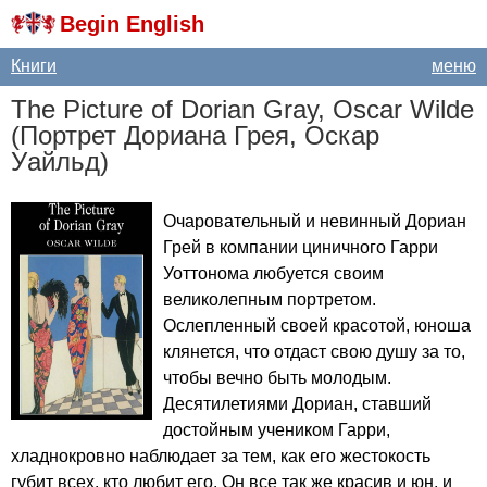
Begin English
Книги
меню
The
Picture
of
Dorian
Gray
,
Oscar
Wilde
(Портрет Дориана Грея, Оскар
Уайльд)
Очаровательный и невинный Дориан
Грей в компании циничного Гарри
Уоттонома любуется своим
великолепным портретом.
Ослепленный своей красотой, юноша
клянется, что отдаст свою душу за то,
чтобы вечно быть молодым.
Десятилетиями Дориан, ставший
достойным учеником Гарри,
хладнокровно наблюдает за тем, как его жестокость
губит всех, кто любит его. Он все так же красив и юн, и