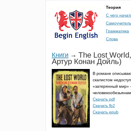
Теория
С чего начат
Самоучител
Грамматика
Слова
The
Lost
World
Книги
→
Артур Конан Дойль)
В романе описываю
скалистом недосту
«затерянный мир» 
человекообезьянам
Скачать pdf
Скачать fb2
Скачать epub