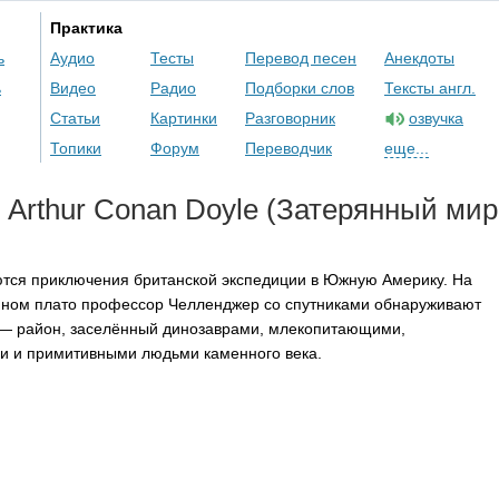
Практика
ь
Аудио
Тесты
Перевод песен
Анекдоты
ь
Видео
Радио
Подборки слов
Тексты англ.
Статьи
Картинки
Разговорник
озвучка
Топики
Форум
Переводчик
еще...
,
Arthur
Conan
Doyle
(Затерянный мир
тся приключения британской экспедиции в Южную Америку. На
пном плато профессор Челленджер со спутниками обнаруживают
— район, заселённый динозаврами, млекопитающими,
и и примитивными людьми каменного века.