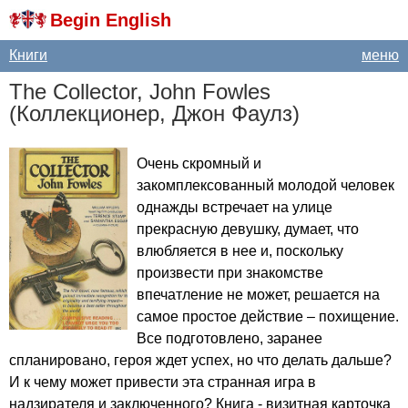
Begin English
Книги
меню
The
Collector
,
John
Fowles
(Коллекционер, Джон Фаулз)
Очень скромный и
закомплексованный молодой человек
однажды встречает на улице
прекрасную девушку, думает, что
влюбляется в нее и, поскольку
произвести при знакомстве
впечатление не может, решается на
самое простое действие – похищение.
Все подготовлено, заранее
спланировано, героя ждет успех, но что делать дальше?
И к чему может привести эта странная игра в
надзирателя и заключенного? Книга - визитная карточка