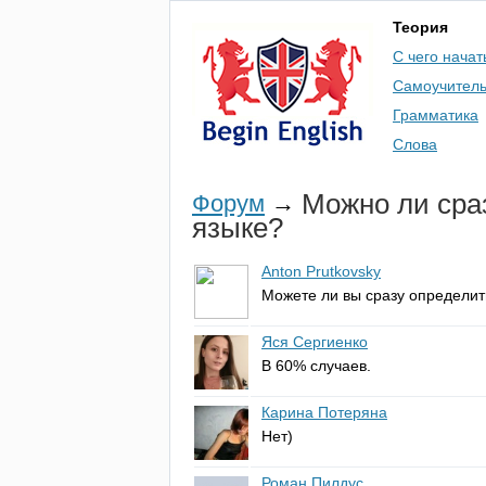
Теория
С чего начат
Самоучител
Грамматика
Слова
Можно ли сра
Форум
→
языке?
Anton Prutkovsky
Можете ли вы сразу определит
Яся Сергиенко
В 60% случаев.
Карина Потеряна
Нет)
Роман Пилдус