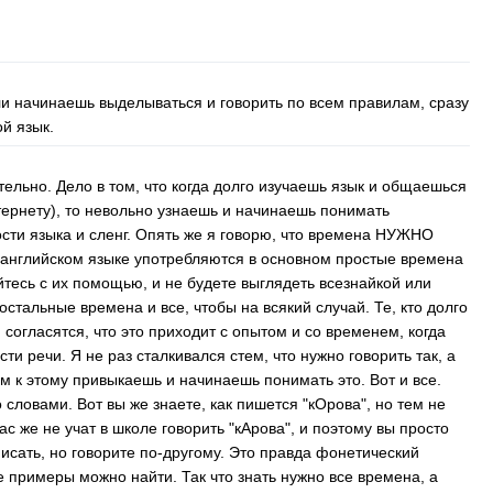
ли начинаешь выделываться и говорить по всем правилам, сразу
ой язык.
тельно. Дело в том, что когда долго изучаешь язык и общаешься
тернету), то невольно узнаешь и начинаешь понимать
ости языка и сленг. Опять же я говорю, что времена НУЖНО
 в английском языке употребляются в основном простые времена
айтесь с их помощью, и не будете выглядеть всезнайкой или
остальные времена и все, чтобы на всякий случай. Те, кто долго
 согласятся, что это приходит с опытом и со временем, когда
и речи. Я не раз сталкивался стем, что нужно говорить так, а
ом к этому привыкаешь и начинаешь понимать это. Вот и все.
 словами. Вот вы же знаете, как пишется "кОрова", но тем не
ас же не учат в школе говорить "кАрова", и поэтому вы просто
исать, но говорите по-другому. Это правда фонетический
е примеры можно найти. Так что знать нужно все времена, а