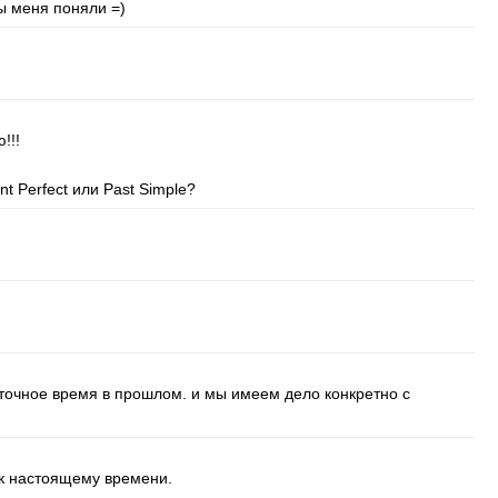
вы меня поняли =)
!!!
nt
Perfect
или
Past
Simple
?
 точное время в прошлом. и мы имеем дело конкретно с
 к настоящему времени.