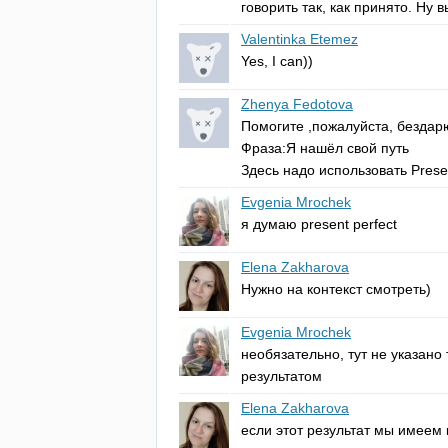
говорить так, как принято. Ну 
Valentinka Etemez
Yes
,
I
can
))
Zhenya Fedotova
Помогите ,пожалуйста, бездарю
Фраза:Я нашёл свой путь
Здесь надо использовать
Prese
Evgenia Mrochek
я думаю
present
perfect
Elena Zakharova
Нужно на контекст смотреть)
Evgenia Mrochek
необязательно, тут не указано
результатом
Elena Zakharova
если этот результат мы имеем