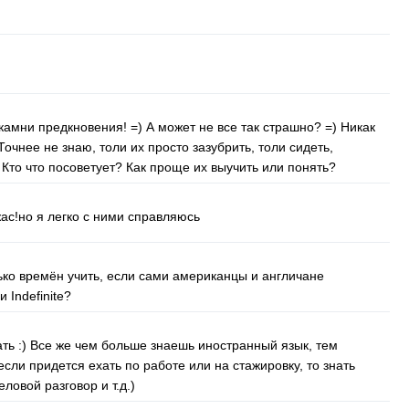
камни предкновения! =) А может не все так страшно? =) Никак
Точнее не знаю, толи их просто зазубрить, толи сидеть,
? Кто что посоветует? Как проще их выучить или понять?
ас!но я легко с ними справляюсь
ько времён учить, если сами американцы и англичане
и
Indefinite
?
ать :) Все же чем больше знаешь иностранный язык, тем
если придется ехать по работе или на стажировку, то знать
ловой разговор и т.д.)