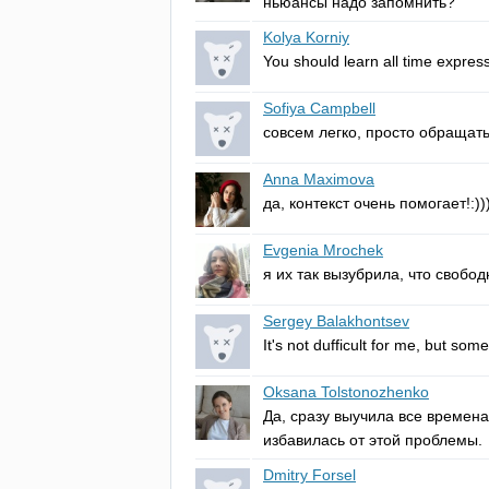
ньюансы надо запомнить?
Kolya Korniy
You
should
learn
all
time
expres
Sofiya Campbell
совсем легко, просто обращать
Anna Maximova
да, контекст очень помогает!:))
Evgenia Mrochek
я их так вызубрила, что свобо
Sergey Balakhontsev
It's
not
dufficult
for
me
,
but
some
Oksana Tolstonozhenko
Да, сразу выучила все времена
избавилась от этой проблемы.
Dmitry Forsel