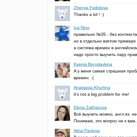
Zhenya Fedotova
Thanks
a
lot
! :)
Iva Nino
правильно №35 - без контекста 
но в отдельно взятом примере
а система времен в английском
надо просто выучить пару правил
Ksenia Borodavkina
A
у меня самая страшная пробл
времен. :(
Anastasia Khurtina
it's
not
a
big
problem
for
me
!
Elena Zakharova
Всё выучить можно, англ.яз. н
Понимаю, это вопрос не к вам,
Alina Pavlova