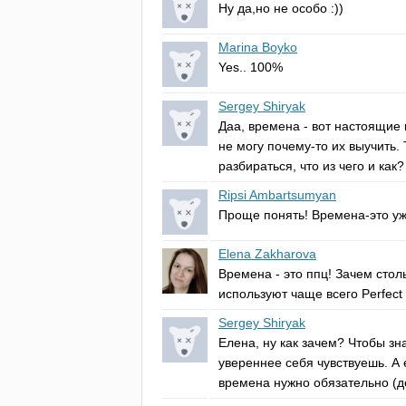
Ну да,но не особо :))
Marina Boyko
Yes
.. 100%
Sergey Shiryak
Даа, времена - вот настоящие 
не могу почему-то их выучить. 
разбираться, что из чего и как
Ripsi Ambartsumyan
Проще понять! Времена-это уж
Elena Zakharova
Времена - это ппц! Зачем стол
используют чаще всего
Perfect
Sergey Shiryak
Елена, ну как зачем? Чтобы зн
увереннее себя чувствуешь. А 
времена нужно обязательно (де