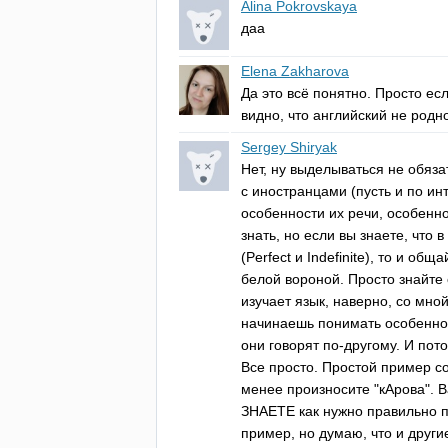
Alina Pokrovskaya
даа
Elena Zakharova
Да это всё понятно. Просто ес
видно, что английский не родн
Sergey Shiryak
Нет, ну выделываться не обяза
с иностранцами (пусть и по ин
особенности их речи, особенн
знать, но если вы знаете, что
(
Perfect
и
Indefinite
), то и общ
белой вороной. Просто знайте 
изучает язык, наверно, со мной
начинаешь понимать особенност
они говорят по-другому. И пот
Все просто. Простой пример со
менее произносите "кАрова". В
ЗНАЕТЕ как нужно правильно п
пример, но думаю, что и други