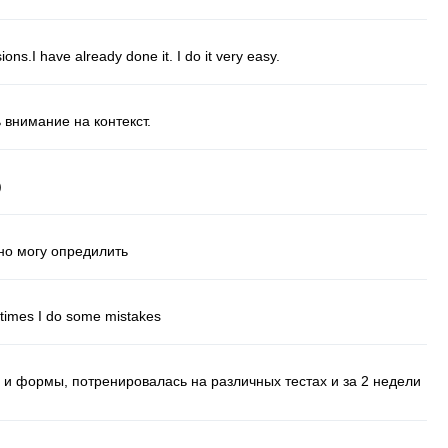
sions
.
I
have
already
done
it
.
I
do
it
very
easy
.
 внимание на контекст.
)
дно могу опредилить
times
I
do
some
mistakes
 и формы, потренировалась на различных тестах и за 2 недели