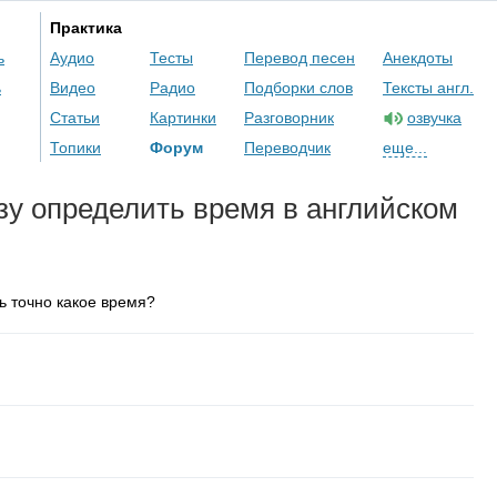
Практика
ь
Аудио
Тесты
Перевод песен
Анекдоты
ь
Видео
Радио
Подборки слов
Тексты англ.
Статьи
Картинки
Разговорник
озвучка
Топики
Форум
Переводчик
еще...
зу определить время в английском
ь точно какое время?