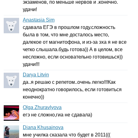
экзаменов, по меньше нервов и .конечно.
удачи!
Anastasia Sim
сдавала ЕГЭ в прошлом году.сложность
была в том, что мне досталось место,
далекое от магнитофона, и из-за эха я не все
четко слышала.будь готова)) А в целом, все
несложно, если основательно готовишься))
удачи!!!
Darya Litvin
да..я решаю с репетом..очень легко!!!Как
неоднократно говорилось, если готовиться
конечно))
Olga Zhuravlyova
егэ не сложно,гиа не сдавала)
Diana Khusainova
мне училка сказала что будет в 2011(((