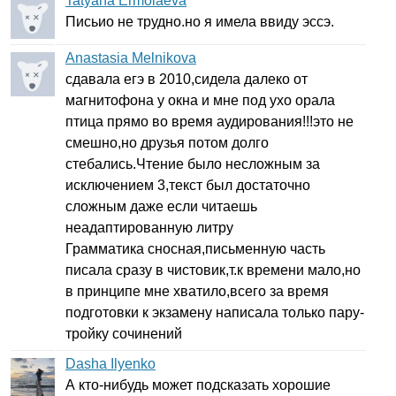
Tatyana Ermolaeva
Письио не трудно.но я имела ввиду эссэ.
Anastasia Melnikova
сдавала егэ в 2010,сидела далеко от
магнитофона у окна и мне под ухо орала
птица прямо во время аудирования!!!это не
смешно,но друзья потом долго
стебались.Чтение было несложным за
исключением 3,текст был достаточно
сложным даже если читаешь
неадаптированную литру
Грамматика сносная,письменную часть
писала сразу в чистовик,т.к времени мало,но
в принципе мне хватило,всего за время
подготовки к экзамену написала только пару-
тройку сочинений
Dasha Ilyenko
А кто-нибудь может подсказать хорошие