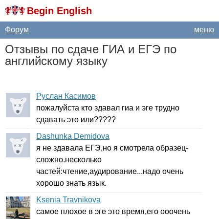
Begin English
Форум
меню
Отзывы по сдаче ГИА и ЕГЭ по
английскому языку
Руслан Касимов
пожалуйста кто здавал гиа и эге трудно
сдавать это или?????
Dashunka Demidova
я не здавала ЕГЭ,но я смотрела образец-
сложно.несколько
частей:чтение,аудирование...надо очень
хорошо знать язык.
Ksenia Travnikova
самое плохое в эге это время,его ооочень