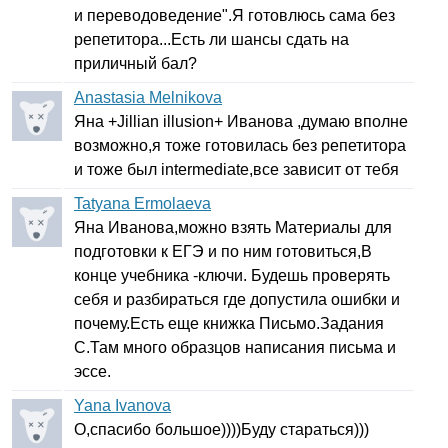
и переводоведение".Я готовлюсь сама без
репетитора...Есть ли шансы сдать на
приличный бал?
Anastasia Melnikova
Яна +
Jillian
illusion
+ Иванова ,думаю вполне
возможно,я тоже готовилась без репетитора
и тоже был
intermediate
,все зависит от тебя
Tatyana Ermolaeva
Яна Иванова,можно взять Материалы для
подготовки к ЕГЭ и по ним готовиться,В
конце учебника -ключи. Будешь проверять
себя и разбираться где допустила ошибки и
почему.Есть еще книжка Письмо.Задания
С.Там много образцов написания письма и
эссе.
Yana Ivanova
О,спасибо большое))))Буду стараться)))