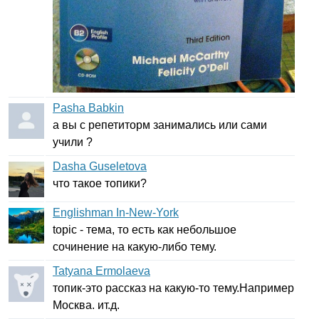
Pasha Babkin
а вы с репетиторм занимались или сами
учили ?
Dasha Guseletova
что такое топики?
Englishman In-New-York
topic
- тема, то есть как небольшое
сочинение на какую-либо тему.
Tatyana Ermolaeva
топик-это рассказ на какую-то тему.Например
Москва. ит.д.