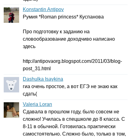
Konstantin Antipov
Румия *
Roman
princess
* Куспанова
Про подготовку к заданию на
словообразование доходчиво написано
здесь
http
://
antipovaorg
.
blogspot
.
com
/2011/03/
blog-
post
_31.
html
Dashulka Isaykina
гиа очень простое, а вот ЕГЭ не знаю как
сдать(
Valeria Loran
Сдавала в прошлом году, было совсем не
сложно! Училась в спецшколе до 8 класса. С
8-11 в обычной. Готовилась практически
самостоятельно. Сложно было, только в том,