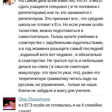
На самом деле всем известно, что ЕГЭ могут
сдать учащиеся спецшкол ( и те половина с
репетиторами) или те, кто занимается с
репетитором. Это признают все , что средняя
школа не готовит к Егэ. Но если ученик особо
талантлив, можно подготовиться и
самостоятельно. Только купите учебники в
соавторстве с зарубежными издательствами,
а в год экзамена разыщите самый последний
, изданный вото вот недавно , и обязательно
в соавторстве. Не тратьте пусть и небольшие
деньги на совок ( в смысле советскую
макулатуру- это просто ужас что), разве что
теоретическую грамматику читать надо на
русском, но упражнения... только не наши.
Ключи не забудьте и книгу для учителя.
Olga Zhuravlyova
я к ЕГЭ особо не готовилась и на 4 спокойно
сдала)