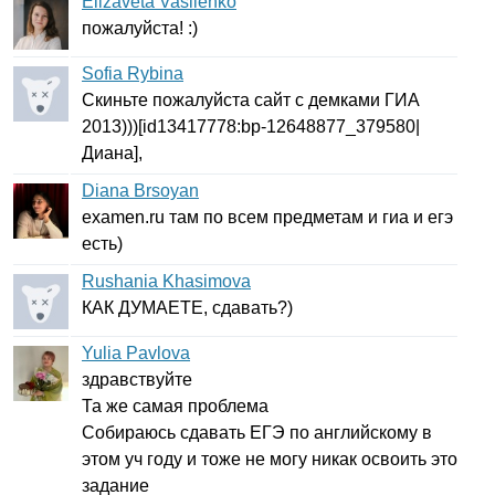
Elizaveta Vasilenko
пожалуйста! :)
Sofia Rybina
Скиньте пожалуйста сайт с демками ГИА
2013)))[
id
13417778:
bp-
12648877_379580|
Диана],
Diana Brsoyan
examen
.
ru
там по всем предметам и гиа и егэ
есть)
Rushania Khasimova
КАК ДУМАЕТЕ, сдавать?)
Yulia Pavlova
здравствуйте
Та же самая проблема
Собираюсь сдавать ЕГЭ по английскому в
этом уч году и тоже не могу никак освоить это
задание