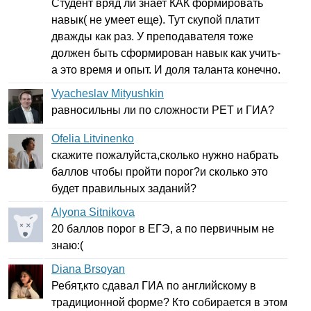
Студент вряд ли знает КАК формировать
навык( не умеет еще). Тут скупой платит
дважды как раз. У преподавателя тоже
должен быть сформирован навык как учить-
а это время и опыт. И доля таланта конечно.
Vyacheslav Mityushkin
равносильны ли по сложности
PET
и ГИА?
Ofelia Litvinenko
скажите пожалуйста,сколько нужно набрать
баллов чтобы пройти порог?и сколько это
будет правильных заданий?
Alyona Sitnikova
20 баллов порог в ЕГЭ, а по первичным не
знаю:(
Diana Brsoyan
Ребят,кто сдавал ГИА по английскому в
традиционной форме? Кто собирается в этом