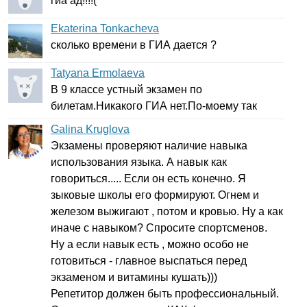
гиа ад!!!!(
Ekaterina Tonkacheva
сколько времени в ГИА дается ?
Tatyana Ermolaeva
В 9 классе устный экзамен по
билетам.Никакого ГИА нет.По-моему так
Galina Kruglova
Экзамены проверяют наличие навыка
использования языка. А навык как
говориться..... Если он есть конечно. Я
зыковые школы его формируют. Огнем и
железом выжигают , потом и кровью. Ну а как
иначе с навыком? Спросите спортсменов.
Ну а если навык есть , можно особо не
готовиться - главное выспаться перед
экзаменом и витамины кушать)))
Репетитор должен быть профессиональный.