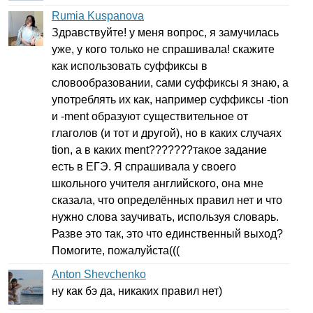
Rumia Kuspanova
Здравствуйте! у меня вопрос, я замучилась
уже, у кого только не спрашивала! скажите
как использовать суффиксы в
словообразовании, сами суффиксы я знаю, а
употреблять их как, например суффиксы -
tion
и -
ment
образуют существительное от
глаголов (и тот и другой), но в каких случаях
tion
, а в каких
ment
???????такое задание
есть в ЕГЭ. Я спрашивала у своего
школьного учителя английского, она мне
сказала, что определённых правил нет и что
нужно слова заучивать, используя словарь.
Разве это так, это что единственный выход?
Помогите, пожалуйста(((
Anton Shevchenko
ну как бэ да, никаких правил нет)