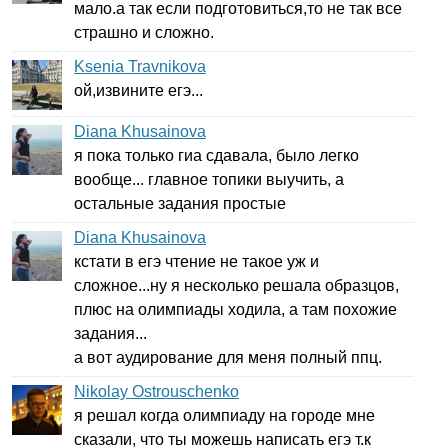
мало.а так если подготовиться,то не так все
страшно и сложно.
Ksenia Travnikova
ой,извините егэ...
Diana Khusainova
я пока только гиа сдавала, было легко
вообще... главное топики выучить, а
остальные задания простые
Diana Khusainova
кстати в егэ чтение не такое уж и
сложное...ну я несколько решала образцов,
плюс на олимпиады ходила, а там похожие
задания...
а вот аудирование для меня полный ппц.
Nikolay Ostrouschenko
я решал когда олимпиаду на городе мне
сказали, что ты можешь написать егэ т.к