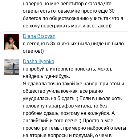
наверно,но мне репетитор сказала,что
ответы есть готовые,мне просто ещё 30
билетов по обществознанию учить,так что я
не хочу перегружать мозг и все такое))
Diana Brsoyan
я сегодня в 3х книжных была,нигде не было
ответов))
Dasha Ilyenko
попробуй в интернете поискать, может,
найдешь где-нибудь.
Я сдавала точно такой же набор, при этом и
общество учила кое-как, все равно
умудрилась на 5 сдать :) Если в школе хоть
половину параграфов читала, то без
проблем сдашь, поэтому не волнуйся. А
английский и того легче :) Просто в мае
просмотри темы, примерно набросай ответы
на вторые вопросы и подумай, о чем в