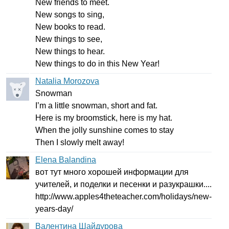
New
friends
to
meet
.
New
songs
to
sing
,
New
books
to
read
.
New
things
to
see
,
New
things
to
hear
.
New
things
to
do
in
this
New
Year
!
Natalia Morozova
Snowman
I
’
m
a
little
snowman
,
short
and
fat
.
Here
is
my
broomstick
,
here
is
my
hat
.
When
the
jolly
sunshine
comes
to
stay
Then
I
slowly
melt
away
!
Elena Balandina
вот тут много хорошей информации для
учителей, и поделки и песенки и разукрашки....
http
://
www
.
apples
4
theteacher
.
com
/
holidays
/
new-
years-day
/
Валентина Шайдурова