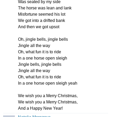
Was
seated
by
my
side
The
horse
was
lean
and
lank
Misfortune
seemed
his
lot
We
got
into
a
drifted
bank
And
then
we
got
upsot
Oh
,
jingle
bells
,
jingle
bells
Jingle
all
the
way
Oh
,
what
fun
it
is
to
ride
In
a
one
horse
open
sleigh
Jingle
bells
,
jingle
bells
Jingle
all
the
way
Oh
,
what
fun
it
is
to
ride
In
a
one
horse
open
sleigh
yeah
We
wish
you
a
Merry
Christmas
,
We
wish
you
a
Merry
Christmas
,
And
a
Happy
New
Year
!