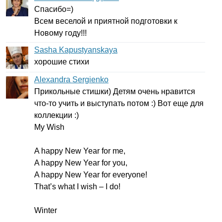
Спасибо=)
Всем веселой и приятной подготовки к
Новому году!!!
Sasha Kapustyanskaya
хорошие стихи
Alexandra Sergienko
Прикольные стишки) Детям очень нравится
что-то учить и выступать потом :) Вот еще для
коллекции :)
My
Wish
A
happy
New
Year
for
me
,
A
happy
New
Year
for
you
,
A
happy
New
Year
for
everyone
!
That
’
s
what
I
wish
–
I
do
!
Winter