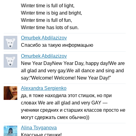
Winter
time
is
full
of
light
,
Winter
time
is
big
and
bright
,
Winter
time
is
full
of
fun
,
Winter
time
has
lots
of
sun
.
Omurbek Abdilazizov
Спасибо за такую информацыю
Omurbek Abdilazizov
New
Year
DayNew
Year
Day
,
happy
day
!
We
are
all
glad
and
very
gay
.
We
all
dance
and
sing
and
say
:“
Welcome
!
Welcome
!
New
Year
Day
!”
Alexandra Sergienko
да, я тоже находила этот стишок, но при
словах
We
are
all
glad
and
very
GAY
—
ученики средних и старших классов просто не
могут сдержать смех обычно))
Alina Tsyganova
Классные стишки!