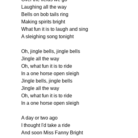
Laughing
all
the
way
Bells
on
bob
tails
ring
Making
spirits
bright
What
fun
it
is
to
laugh
and
sing
A
sleighing
song
tonight
Oh
,
jingle
bells
,
jingle
bells
Jingle
all
the
way
Oh
,
what
fun
it
is
to
ride
In
a
one
horse
open
sleigh
Jingle
bells
,
jingle
bells
Jingle
all
the
way
Oh
,
what
fun
it
is
to
ride
In
a
one
horse
open
sleigh
A
day
or
two
ago
I
thought
I'd
take
a
ride
And
soon
Miss
Fanny
Bright