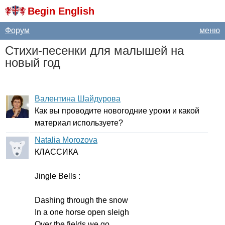
Begin English
Форум
меню
Стихи-песенки для малышей на
новый год
Валентина Шайдурова
Как вы проводите новогодние уроки и какой
материал используете?
Natalia Morozova
КЛАССИКА
Jingle
Bells
:
Dashing
through
the
snow
In
a
one
horse
open
sleigh
Over
the
fields
we
go