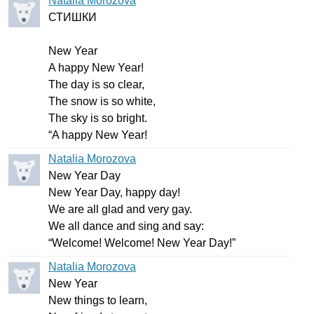
Natalia Morozova
СТИШКИ
New
Year
A
happy
New
Year
!
The
day
is
so
clear
,
The
snow
is
so
white
,
The
sky
is
so
bright
.
“
A
happy
New
Year
!
Natalia Morozova
New
Year
Day
New
Year
Day
,
happy
day
!
We
are
all
glad
and
very
gay
.
We
all
dance
and
sing
and
say
:
“
Welcome
!
Welcome
!
New
Year
Day
!”
Natalia Morozova
New
Year
New
things
to
learn
,