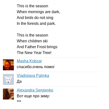
This
is
the
season
When
mornings
are
dark
,
And
birds
do
not
sing
In
the
forests
and
park
.
This
is
the
season
When
children
ski
And
Father
Frost
brings
The
New
Year
Tree
!
Masha Kobzar
спасибо.очень помог
Vladislava Palinka
Да
Alexandra Sergienko
Вот еще про зиму:
***