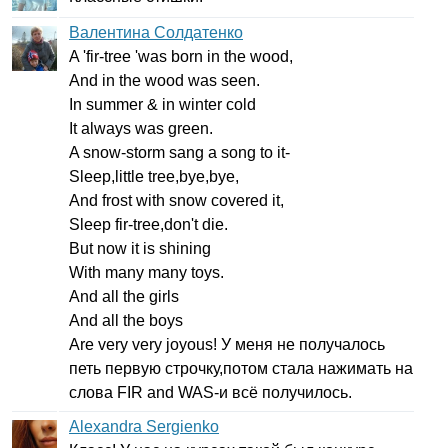
Валентина Солдатенко
A
'
fir-tree
'
was
born
in
the
wood
,
And
in
the
wood
was
seen
.
In
summer
&
in
winter
cold
It
always
was
green
.
A
snow-storm
sang
a
song
to
it-
Sleep
,
little
tree
,
bye
,
bye
,
And
frost
with
snow
covered
it
,
Sleep
fir-tree
,
don't
die
.
But
now
it
is
shining
With
many
many
toys
.
And
all
the
girls
And
all
the
boys
Are
very
very
joyous
! У меня не получалось
петь первую строчку,потом стала нажимать на
слова
FIR
and
WAS-
и всё получилось.
Alexandra Sergienko