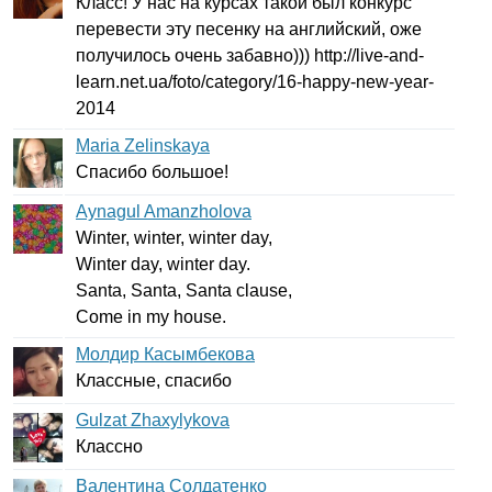
Класс! У нас на курсах такой был конкурс
перевести эту песенку на английский, оже
получилось очень забавно)))
http
://
live-and-
learn
.
net
.
ua
/
foto
/
category
/16-
happy-new-year-
2014
Maria Zelinskaya
Спасибо большое!
Aynagul Amanzholova
Winter
,
winter
,
winter
day
,
Winter
day
,
winter
day
.
Santa
,
Santa
,
Santa
clause
,
Come
in
my
house
.
Молдир Касымбекова
Классные, спасибо
Gulzat Zhaxylykova
Классно
Валентина Солдатенко