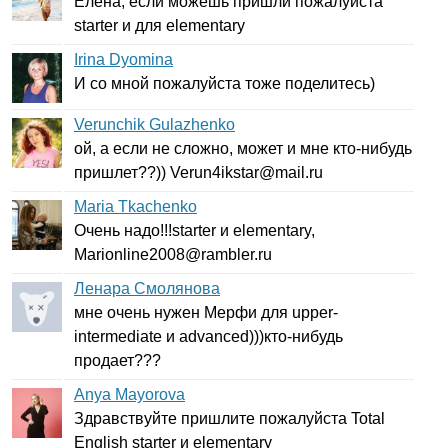
Елена, если можешь пришли пожалуйста
starter
и для
elementary
Irina Dyomina
И со мной пожалуйста тоже поделитесь)
Verunchik Gulazhenko
ой, а если не сложно, может и мне кто-нибудь
пришлет??))
Verun
4
ikstar
@
mail
.
ru
Maria Tkachenko
Очень надо!!!
starter
и
elementary
,
Marionline
2008@
rambler
.
ru
Ленара Смолянова
мне очень нужен Мерфи для
upper-
intermediate
и
advanced
)))кто-нибудь
продает???
Anya Mayorova
Здравствуйте пришлите пожалуйста
Total
English
starter
и
elementary