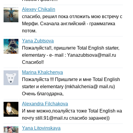
Alexey Chikalin
спасибо, решил пока отложить мою встречу с
Мерфи. Сначала английский - грамматика
потом.
Yana Zubtsova
Пожалуйста!!, пришлите
Total
English
starter
,
elementary
-
e-
mail
:
Yanazubtsova
@
mail
.
ru
Спасибо!!
Marina Khalchenya
Пожалуйста !!! Пришлите и мне
Total
English
starter
и
elementary
(
mkhalchenia
@
mail
.
ru
)
Очень благодарна,
Alexandra Filchakova
И мне можно,поалуйста тоже
Total
English
на
почту
still
.91@
mail
.
ru
спасибо заранее))
Yana Litovinskaya