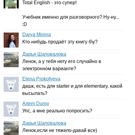
Total
English
- это супер!
Учебник именно для разговорного? Ну-ну...
:
D
Darya Minina
Кто-нибудь продаёт эту книгу б\у?
Дарья Шаповалова
Ленок, а у тебя нету его случайно в
электронном варианте?
Elena Prokofyeva
дашк, есть для
starter
и для
elementary
. какой
высылать?
Artem Durov
Упс, а мне реально попросить?
Дарья Шаповалова
Ленок,если не тяжело-давай все)