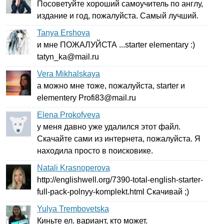
Посоветуйте хороший самоучитель по англу,
издание и год, пожалуйста. Самый лучший.
Tanya Ershova
и мне ПОЖАЛУЙСТА ...
starter
elementary
:)
tatyn
_
ka
@
mail
.
ru
Vera Mikhalskaya
а можно мне тоже, пожалуйста,
starter
и
elementery
Profi
83@
mail
.
ru
Elena Prokofyeva
у меня давно уже удалился этот файл.
Скачайте сами из интернета, пожалуйста. Я
находила просто в поисковике.
Natali Krasnoperova
http
://
englishwell
.
org
/7390-
total-english-starter-
full-pack-polnyy-komplekt
.
html
Скачивай ;)
Yulya Trembovetska
Киньте ел. вариант, кто может.