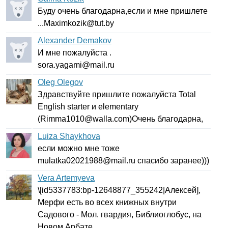
Буду очень благодарна,если и мне пришлете
...
Maximkozik
@
tut
.
by
Alexander Demakov
И мне пожалуйста .
sora
.
yagami
@
mail
.
ru
Oleg Olegov
Здравствуйте пришлите пожалуйста
Total
English
starter
и
elementary
(
Rimma
1010@
walla
.
com
)Очень благодарна,
Luiza Shaykhova
если можно мне тоже
mulatka
02021988@
mail
.
ru
спасибо заранее)))
Vera Artemyeva
\[
id
5337783:
bp-
12648877_355242|Алексей],
Мерфи есть во всех книжных внутри
Садового - Мол. гвардия, Библиоглобус, на
Новом Арбате...