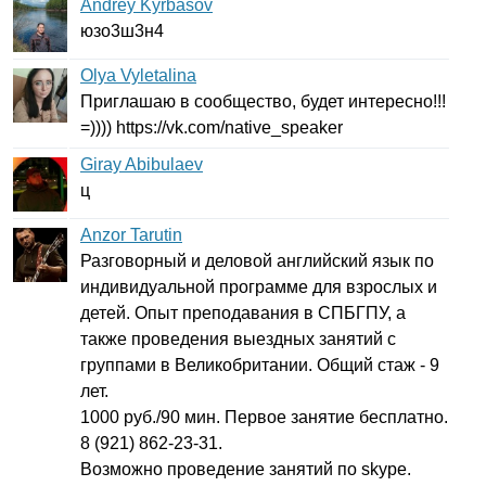
Andrey Kyrbasov
юзо3ш3н4
Olya Vyletalina
Приглашаю в сообщество, будет интересно!!!
=))))
https
://
vk
.
com
/
native
_
speaker
Giray Abibulaev
ц
Anzor Tarutin
Разговорный и деловой английский язык по
индивидуальной программе для взрослых и
детей. Опыт преподавания в СПБГПУ, а
также проведения выездных занятий с
группами в Великобритании. Общий стаж - 9
лет.
1000 руб./90 мин. Первое занятие бесплатно.
8 (921) 862-23-31.
Возможно проведение занятий по
skype
.