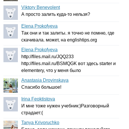
Viktory Benevolent
А просто залить куда-то нельзя?
Elena Prokofyeva
Так они и так залиты. я точно не помню, где
скачивала. может, на
englishtips
.
org
Elena Prokofyeva
http
://
files
.
mail
.
ru
/
JQQ
233
http
://
files
.
mail
.
ru
/
BSMQGK
вот здесь
starter
и
elementery
, что у меня было
Anastasia Drovinskaya
Спасибо большое!
Irina Feoktistova
И мне тоже нужен учебник:)Разговорный
страдает:(
Tanya Krivoruchko