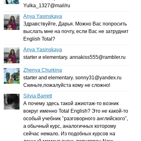
Yulka
_1327@
mail
/
ru
Anya Yasinskaya
Здравствуйте, Дарья. Можно Вас попросить
выслать мне на почту, если Вас не затруднит
English
Total
?
Anya Yasinskaya
starter
и
elementary
.
annakiss
555@
rambler
.
ru
Zhenya Churkina
starter
and
elementary
.
sonny
31@
yandex
.
ru
Скиньте,пожалуйста кому не сложно!
Silvia Barrett
А почему здесь такой ажиотаж-то возник
вокруг именно
Total
English
? Это не какой-то
особый учебник "разговорного английского",
а обычный курс, аналогичных которому
сейчас немало. Из подобных курсов на