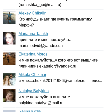
(
romashka
_
go
@
mail
.
ru
)
Alexey Chikalin
Кто нибудь знает где купить грамматику
Мерфи?
Marianna Talakh
пришлите и мне пожалуйста!
mari
.
medvid
@
yandex
.
ua
Ekaterina Moroz
и мне пожалуйста...у кого что ест вышлите
плииииииз
ekaterior
@
yandex
.
ru
Mikola Chizmar
и мне....
chuzuk
20121986@
rambler
.
ru
.....плиз...
Natalya Balykina
и мне пожалуйста вышлите
balykina
.
natalya
@
mail
.
ru
Galina Kozik