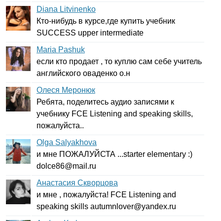
Diana Litvinenko
Кто-нибудь в курсе,где купить учебник
SUCCESS
upper
intermediate
Maria Pashuk
если кто продает , то куплю сам себе учитель
английского оваденко о.н
Олеся Меронюк
Ребята, поделитесь аудио записями к
учебнику
FCE
Listening
and
speaking
skills
,
пожалуйста..
Olga Salyakhova
и мне ПОЖАЛУЙСТА ...
starter
elementary
:)
dolce
86@
mail
.
ru
Анастасия Скворцова
и мне , пожалуйста!
FCE
Listening
and
speaking
skills
autumnlover
@
yandex
.
ru