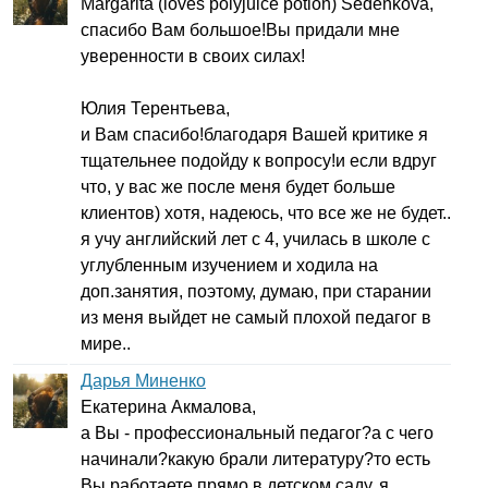
Margarita
(
loves
polyjuice
potion
)
Sedenkova
,
спасибо Вам большое!Вы придали мне
уверенности в своих силах!
Юлия Терентьева,
и Вам спасибо!благодаря Вашей критике я
тщательнее подойду к вопросу!и если вдруг
что, у вас же после меня будет больше
клиентов) хотя, надеюсь, что все же не будет..
я учу английский лет с 4, училась в школе с
углубленным изучением и ходила на
доп.занятия, поэтому, думаю, при старании
из меня выйдет не самый плохой педагог в
мире..
Дарья Миненко
Екатерина Акмалова,
а Вы - профессиональный педагог?а с чего
начинали?какую брали литературу?то есть
Вы работаете прямо в детском саду, я