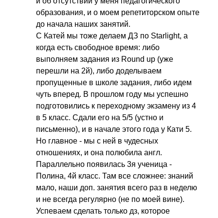
и об отсутствии у меня педагогического
образования, и о моем репетиторском опыте
до начала наших занятий.
С Катей мы тоже делаем ДЗ по
Starlight
, а
когда есть свободное время: либо
выполняем задания из
Round
up
(уже
перешли на 2й), либо доделываем
пропущенные в школе задания, либо идем
чуть вперед. В прошлом году мы успешно
подготовились к переходному экзамену из 4
в 5 класс. Сдали его на 5/5 (устно и
письменно), и в начале этого года у Кати 5.
Но главное - мы с ней в чудесных
отношениях, и она полюбила англ.
Параллельно появилась 3я ученица -
Полина, 4й класс. Там все сложнее: знаний
мало, наши доп. занятия всего раз в неделю
и не всегда регулярно (не по моей вине).
Успеваем сделать только дз, которое