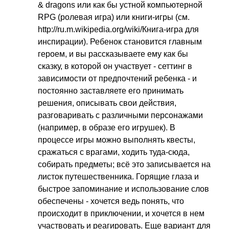
&
dragons
или как бы устной компьютерной
RPG
(ролевая игра) или книги-игры (см.
http
://
ru
.
m
.
wikipedia
.
org
/
wiki
/Книга-игра для
инспирации). Ребенок становится главным
героем, и вы рассказываете ему как бы
сказку, в которой он участвует - сеттинг в
зависимости от предпочтений ребенка - и
постоянно заставляете его принимать
решения, описывать свои действия,
разговаривать с различными персонажами
(например, в образе его игрушек). В
процессе игры можно выполнять квесты,
сражаться с врагами, ходить туда-сюда,
собирать предметы; всё это записывается на
листок путешественника. Горящие глаза и
быстрое запоминание и использование слов
обеспечены - хочется ведь понять, что
происходит в приключении, и хочется в нем
участвовать и реагировать. Еще вариант для