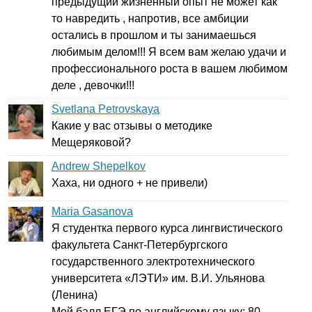
предыдущий жизненный опыт не может как
то навредить , напротив, все амбиции
остались в прошлом и ты занимаешься
любимым делом!!! Я всем вам желаю удачи и
профессионального роста в вашем любимом
деле , девочки!!!
Svetlana Petrovskaya
Какие у вас отзывы о методике
Мещеряковой?
Andrew Shepelkov
Хаха, ни одного + не привели)
Maria Gasanova
Я студентка первого курса лингвистического
факультета Санкт-Петербургского
государственного электротехнического
университета «ЛЭТИ» им. В.И. Ульянова
(Ленина)
Мой балл ЕГЭ по английскому языку: 80