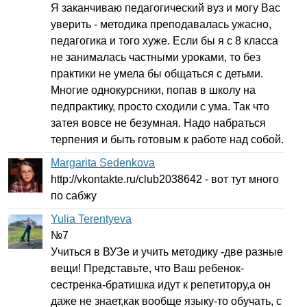
Я заканчиваю педагогический вуз и могу Вас
уверить - методика преподавалась ужасно,
педагогика и того хуже. Если бы я с 8 класса
не занималась частными уроками, то без
практики не умела бы общаться с детьми.
Многие однокурсники, попав в школу на
педпрактику, просто сходили с ума. Так что
затея вовсе не безумная. Надо набраться
терпения и быть готовым к работе над собой.
Margarita Sedenkova
http
://
vkontakte
.
ru
/
club
2038642 - вот тут много
по сабжу
Yulia Terentyeva
№7
Учиться в ВУЗе и учить методику -две разные
вещи! Представьте, что Ваш ребенок-
сестренка-братишка идут к репетитору,а он
даже не знает,как вообще языку-то обучать, с