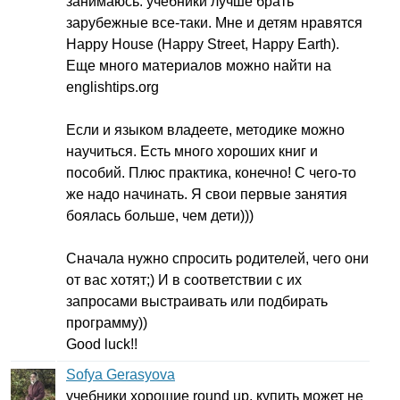
занимаюсь. учебники лучше брать
зарубежные все-таки. Мне и детям нравятся
Happy
House
(
Happy
Street
,
Happy
Earth
).
Еще много материалов можно найти на
englishtips
.
org
Если и языком владеете, методике можно
научиться. Есть много хороших книг и
пособий. Плюс практика, конечно! С чего-то
же надо начинать. Я свои первые занятия
боялась больше, чем дети)))
Сначала нужно спросить родителей, чего они
от вас хотят;) И в соответствии с их
запросами выстраивать или подбирать
программу))
Good
luck
!!
Sofya Gerasyova
учебники хорошие
round
up
, купить может не