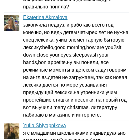
правильно поняла?
Ekaterina Akmalova
закончила педвуз, и работаю всего год
конечно, но ведь детям четырех лет не нужна
спец лексика, учим элементарную бытовую
лексику:
hello
,
good
morning
,
how
are
you
?
sit
down
,
close
your
eyes
,
sleep
,
wash
your
hands
,
bon
appetite
.ну вы поняли, все
режимные моменты в детском саду говорим
на англ.яз.детей не загружаем, так как новая
лексика дается по мере усваивания
предыдущей лексики.на утренники учим
простейшие стишки и песенки, на новый год
вот выучили
merry
christmas
. литературу
набираю в магазине и интернете.
Yulia Shlyapnikova
я с младшими школьниками индивидуально