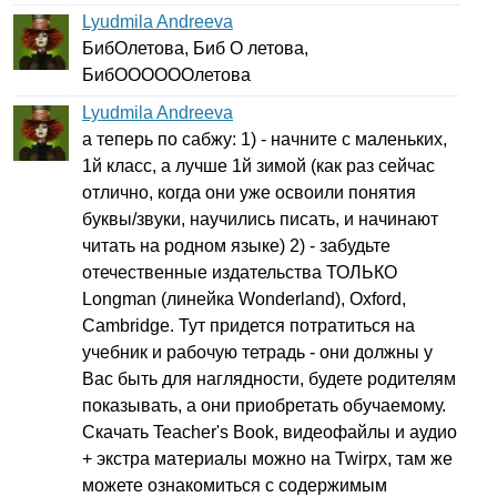
Lyudmila Andreeva
БибОлетова, Биб О летова,
БибООООООлетова
Lyudmila Andreeva
а теперь по сабжу: 1) - начните с маленьких,
1й класс, а лучше 1й зимой (как раз сейчас
отлично, когда они уже освоили понятия
буквы/звуки, научились писать, и начинают
читать на родном языке) 2) - забудьте
отечественные издательства ТОЛЬКО
Longman
(линейка
Wonderland
),
Oxford
,
Cambridge
. Тут придется потратиться на
учебник и рабочую тетрадь - они должны у
Вас быть для наглядности, будете родителям
показывать, а они приобретать обучаемому.
Скачать
Teacher's
Book
, видеофайлы и аудио
+ экстра материалы можно на
Twirpx
, там же
можете ознакомиться с содержимым