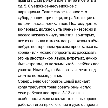
прыгать, дать ручку и взять тигра и бегать и
т.д. 5. Съедобное-несъедобное с
вариациями. Также самое главное это
субординация: три вещи, не работающие с
детьми - ласка, логика, гнев. Поэтому детям,
во-первых, должно быть очень интересно и
весело каждую минуту занятия, во-вторых,
все их попытки отвлечь вас рассказом о чём-
нибудь постороннем должны пресекаться на
корню - или можно попросить их рассказать
это на иностранном языке, в-третьих, нужно
быть строгим, но не злым, чтобы ребёнок вас
уважал. Иначе будет баловаться, лезть под
стол не по команде и т.д.
Совершенно беспроигрышный вариант,
когда требуется тренировать речь и слух:
если ребенок постарше, 8-12 лет, и в
особенности если мальчик, то очень хорошо
работает игра-приключение в духе
dungeons