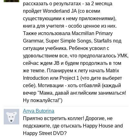
рассказать о результатах - за 2 месяца
пройдет
Wonderland
JA
(со всеми
существующими к нему приложениями),
книга для учителя - особо ценное из них.
Также использовала
Macmillan
Primary
Grammar
,
Super
Simple
Songs
,
Starfalls
под
ситуации учебника. Ребенок усвоил с
удовольствием все, что предполагалось УМК,
сейчас ждем
JB
и будем продолжать в том
же темпе. Планируем к лету начать
Matrix
Introduction
или
Project
1 (что дите выберет
себе). Мотивации - хоть отбавляй (каждый
вечер "Мама, давай английским заниматься!
Ну пожалуйста!")
Anya Butorina
Приятно встретить коллег! Дорогие, не
подскажите, где отыскать
Happy
House
and
Happy
Street
DVD
?