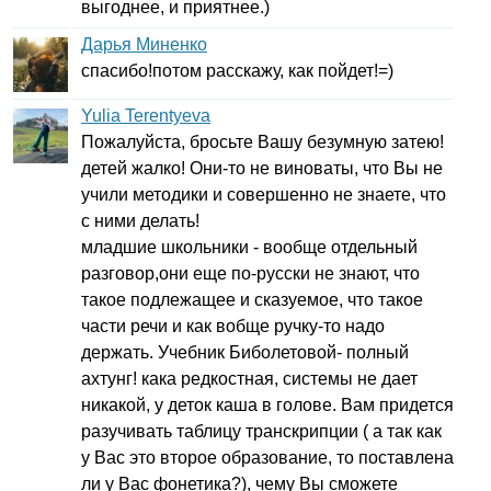
выгоднее, и приятнее.)
Дарья Миненко
спасибо!потом расскажу, как пойдет!=)
Yulia Terentyeva
Пожалуйста, бросьте Вашу безумную затею!
детей жалко! Они-то не виноваты, что Вы не
учили методики и совершенно не знаете, что
с ними делать!
младшие школьники - вообще отдельный
разговор,они еще по-русски не знают, что
такое подлежащее и сказуемое, что такое
части речи и как вобще ручку-то надо
держать. Учебник Биболетовой- полный
ахтунг! кака редкостная, системы не дает
никакой, у деток каша в голове. Вам придется
разучивать таблицу транскрипции ( а так как
у Вас это второе образование, то поставлена
ли у Вас фонетика?), чему Вы сможете