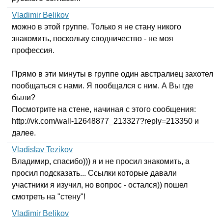
Vladimir Belikov
можно в этой группе. Только я не стану никого
знакомить, поскольку сводничество - не моя
профессия.
Прямо в эти минуты в группе один австралиец захотел
пообщаться с нами. Я пообщался с ним. А Вы где
были?
Посмотрите на стене, начиная с этого сообщения:
http
://
vk
.
com
/
wall-
12648877_213327?
reply
=213350 и
далее.
Vladislav Tezikov
Владимир, спасибо))) я и не просил знакомить, а
просил подсказать... Ссылки которые давали
участники я изучил, но вопрос - остался)) пошел
смотреть на "стену"!
Vladimir Belikov