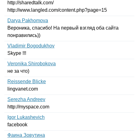
http
://
sharedtalk
.
com
/
http
://
www
.
langled
.
com
/
content
.
php
?
page
=15
Darya Pakhomova
Вероника, спасибо! На первый взгляд оба сайта
понравились))
Vladimir Bogodukhov
Skype
!!!
Veronika Shirobokova
не за что)
Reissende Blicke
lingvanet
.
com
Serezha Andreev
http
://
myspace
.
com
Igor Lukashevich
facebook
Фаина Зовутина