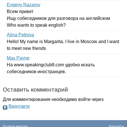
Evgeny Nazarov
Всем привет
Ищу собеседников для разговора на английском
Who
wants
to
speak
english
?
Alina Petrova
Hello
!
My
name
is
Margarita
.
I
live
in
Moscow
and
I
want
to
meet
new
friends
Max Payne
На
www
.
speakingclub
8.
com
удобно искать
собеседников-иностранцев.
Оставить комментарий
Для комментирования необходимо войти через
Вконтакте
Полная версия
Контакты