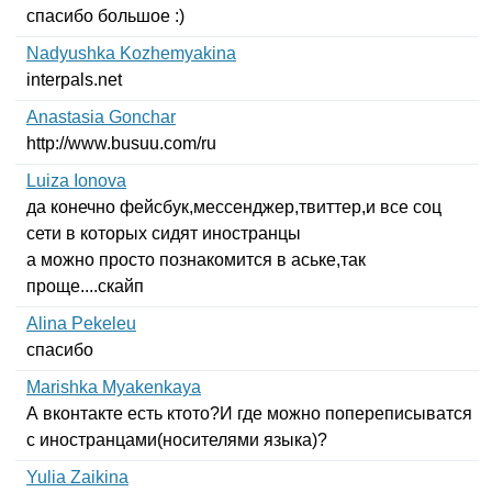
спасибо большое :)
Nadyushka Kozhemyakina
interpals
.
net
Anastasia Gonchar
http
://
www
.
busuu
.
com
/
ru
Luiza Ionova
да конечно фейсбук,мессенджер,твиттер,и все соц
сети в которых сидят иностранцы
а можно просто познакомится в аське,так
проще....скайп
Alina Pekeleu
спасибо
Marishka Myakenkaya
А вконтакте есть ктото?И где можно попереписыватся
с иностранцами(носителями языка)?
Yulia Zaikina