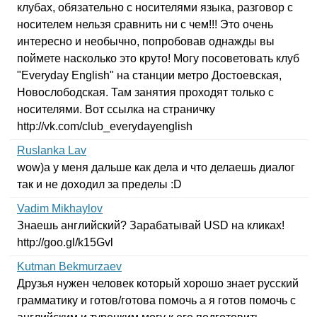
клубах, обязательно с носителями языка, разговор с
носителем нельзя сравнить ни с чем!!! Это очень
интересно и необычно, попробовав однажды вы
поймете насколько это круто! Могу посоветовать клуб
"
Everyday
English
" на станции метро Достоевская,
Новослободская. Там занятия проходят только с
носителями. Вот ссылка на страничку
http
://
vk
.
com
/
club
_
everydayenglish
Ruslanka Lav
wow
)
a
у меня дальше как дела и что делаешь диалог
так и не доходил за пределы :
D
Vadim Mikhaylov
Знаешь английский? Зарабатывай
USD
на кликах!
http
://
goo
.
gl
/
k
15
Gvl
Kutman Bekmurzaev
Друзья нужен человек который хорошо знает русский
грамматику и готов/готова помочь а я готов помочь с