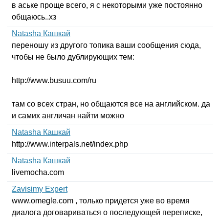
в аське проще всего, я с некоторыми уже постоянно
общаюсь..хз
Natasha Кашкай
переношу из другого топика ваши сообщения сюда,
чтобы не было дублирующих тем:
http
://
www
.
busuu
.
com
/
ru
там со всех стран, но общаются все на английском. да
и самих англичан найти можно
Natasha Кашкай
http
://
www
.
interpals
.
net
/
index
.
php
Natasha Кашкай
livemocha
.
com
Zavisimy Expert
www
.
omegle
.
com
, только придется уже во время
диалога договариваться о последующей переписке,