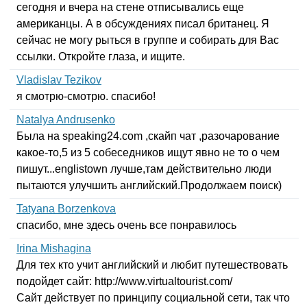
сегодня и вчера на стене отписывались еще
американцы. А в обсуждениях писал британец. Я
сейчас не могу рыться в группе и собирать для Вас
ссылки. Откройте глаза, и ищите.
Vladislav Tezikov
я смотрю-смотрю. спасибо!
Natalya Andrusenko
Была на
speaking
24.
com
,скайп чат ,разочарование
какое-то,5 из 5 собеседников ищут явно не то о чем
пишут...
englistown
лучше,там действительно люди
пытаются улучшить английский.Продолжаем поиск)
Tatyana Borzenkova
спасибо, мне здесь очень все понравилось
Irina Mishagina
Для тех кто учит английский и любит путешествовать
подойдет сайт:
http
://
www
.
virtualtourist
.
com
/
Сайт действует по принципу социальной сети, так что