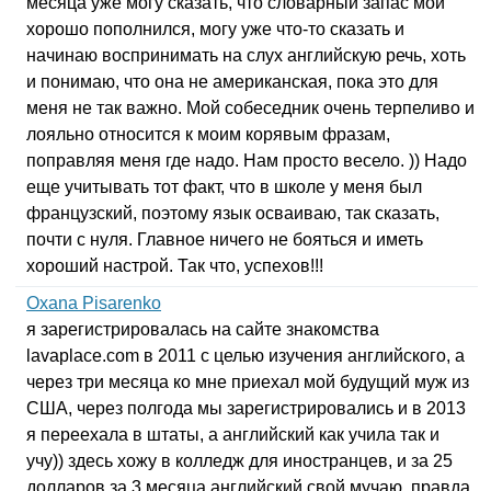
месяца уже могу сказать, что словарный запас мой
хорошо пополнился, могу уже что-то сказать и
начинаю воспринимать на слух английскую речь, хоть
и понимаю, что она не американская, пока это для
меня не так важно. Мой собеседник очень терпеливо и
лояльно относится к моим корявым фразам,
поправляя меня где надо. Нам просто весело. )) Надо
еще учитывать тот факт, что в школе у меня был
французский, поэтому язык осваиваю, так сказать,
почти с нуля. Главное ничего не бояться и иметь
хороший настрой. Так что, успехов!!!
Oxana Pisarenko
я зарегистрировалась на сайте знакомства
lavaplace
.
com
в 2011 с целью изучения английского, а
через три месяца ко мне приехал мой будущий муж из
США, через полгода мы зарегистрировались и в 2013
я переехала в штаты, а английский как учила так и
учу)) здесь хожу в колледж для иностранцев, и за 25
долларов за 3 месяца английский свой мучаю, правда