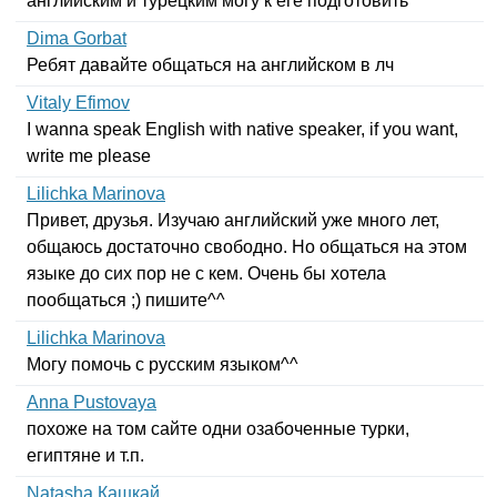
английским и турецким могу к еге подготовить
Dima Gorbat
Ребят давайте общаться на английском в лч
Vitaly Efimov
I
wanna
speak
English
with
native
speaker
,
if
you
want
,
write
me
please
Lilichka Marinova
Привет, друзья. Изучаю английский уже много лет,
общаюсь достаточно свободно. Но общаться на этом
языке до сих пор не с кем. Очень бы хотела
пообщаться ;) пишите^^
Lilichka Marinova
Могу помочь с русским языком^^
Anna Pustovaya
похоже на том сайте одни озабоченные турки,
египтяне и т.п.
Natasha Кашкай