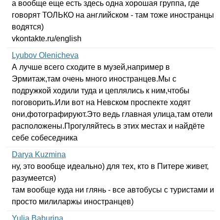
а вообще еще есть здесь одна хорошая группа, где
говорят ТОЛЬКО на английском - там тоже иностранцы
водятся)
vkontakte
.
ru
/
english
Lyubov Olenicheva
А лучше всего сходите в музей,например в
Эрмитаж,там очень много иностранцев.Мы с
подружкой ходили туда и цеплялись к ним,чтобы
поговорить.Или вот на Невском проспекте ходят
они,фотографируют.Это ведь главная улица,там отели
расположены.Прогуляйтесь в этих местах и найдёте
себе собеседника
Darya Kuzmina
ну, это вообще идеально) для тех, кто в Питере живет,
разумеется)
там вообще куда ни глянь - все автобусы с туристами и
просто милиларжы иностранцев)
Yulia Baburina