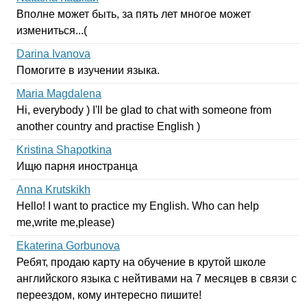
Вполне может быть, за пять лет многое может
измениться...(
Darina Ivanova
Помогите в изучении языка.
Maria Magdalena
Hi
,
everybody
)
I'll
be
glad
to
chat
with
someone
from
another
country
and
practise
English
)
Kristina Shapotkina
Ищю парня иностранца
Anna Krutskikh
Hello
!
I
want
to
practice
my
English
.
Who
can
help
me
,
write
me
,
please
)
Ekaterina Gorbunova
Ребят, продаю карту на обучение в крутой школе
английского языка с нейтивами на 7 месяцев в связи с
переездом, кому интересно пишите!