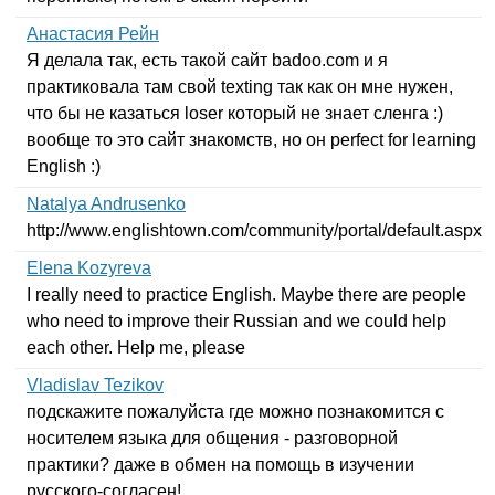
Анастасия Рейн
Я делала так, есть такой сайт
badoo
.
com
и я
практиковала там свой
texting
так как он мне нужен,
что бы не казаться
loser
который не знает сленга :)
вообще то это сайт знакомств, но он
perfect
for
learning
English
:)
Natalya Andrusenko
http
://
www
.
englishtown
.
com
/
community
/
portal
/
default
.
aspx
Elena Kozyreva
I
really
need
to
practice
English
.
Maybe
there
are
people
who
need
to
improve
their
Russian
and
we
could
help
each
other
.
Help
me
,
please
Vladislav Tezikov
подскажите пожалуйста где можно познакомится с
носителем языка для общения - разговорной
практики? даже в обмен на помощь в изучении
русского-согласен!