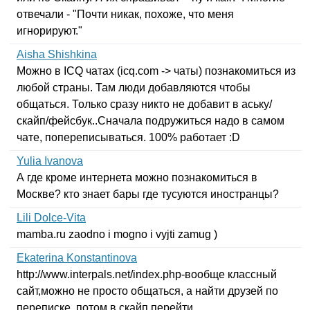
отвечали - "Почти никак, похоже, что меня
игнорируют."
Aisha Shishkina
Можно в
ICQ
чатах (
icq
.
com
-> чаты) познакомиться из
любой страны. Там люди добавляются чтобы
общаться. Только сразу никто не добавит в аську/
скайп/фейсбук..Сначала подружиться надо в самом
чате, попереписываться. 100% работает :
D
Yulia Ivanova
А где кроме интернета можно познакомиться в
Москве? кто знает бары где тусуются иностранцы?
Lili Dolce-Vita
mamba
.
ru
zaodno
i
mogno
i
vyjti
zamug
)
Ekaterina Konstantinova
http
://
www
.
interpals
.
net
/
index
.
php-
вообще классный
сайт,можно не просто общаться, а найти друзей по
переписке, потом в скайп перейти