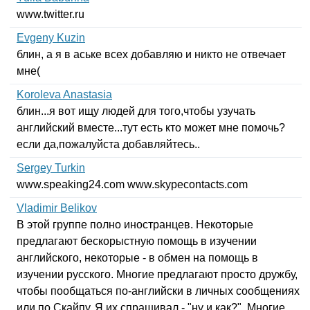
www
.
twitter
.
ru
Evgeny Kuzin
блин, а я в аське всех добавляю и никто не отвечает
мне(
Koroleva Anastasia
блин...я вот ищу людей для того,чтобы узучать
английский вместе...тут есть кто может мне помочь?
если да,пожалуйста добавляйтесь..
Sergey Turkin
www
.
speaking
24.
com
www
.
skypecontacts
.
com
Vladimir Belikov
В этой группе полно иностранцев. Некоторые
предлагают бескорыстную помощь в изучении
английского, некоторые - в обмен на помощь в
изучении русского. Многие предлагают просто дружбу,
чтобы пообщаться по-английски в личных сообщениях
или по Скайпу. Я их спрашивал - "ну и как?". Многие