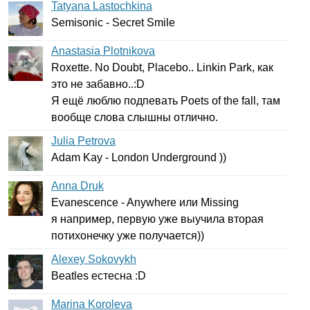
Tatyana Lastochkina
Semisonic
-
Secret
Smile
Anastasia Plotnikova
Roxette
.
No
Doubt
,
Placebo
..
Linkin
Park
, как
это не забавно..:
D
Я ещё люблю подпевать
Poets
of
the
fall
, там
вообще слова слышны отлично.
Julia Petrova
Adam
Kay
-
London
Underground
))
Anna Druk
Evanescence
-
Anywhere
или
Missing
я например, первую уже выучила вторая
потихонечку уже получается))
Alexey Sokovykh
Beatles
естесна :
D
Marina Koroleva