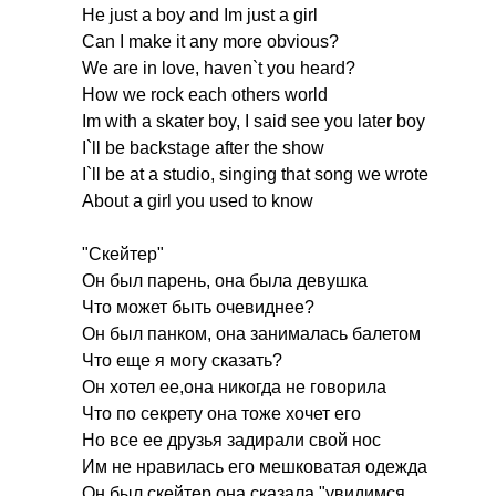
He
just
a
boy
and
Im
just
a
girl
Can
I
make
it
any
more
obvious
?
We
are
in
love
,
haven
`
t
you
heard
?
How
we
rock
each
others
world
Im
with
a
skater
boy
,
I
said
see
you
later
boy
I
`
ll
be
backstage
after
the
show
I
`
ll
be
at
a
studio
,
singing
that
song
we
wrote
About
a
girl
you
used
to
know
"Скейтер"
Он был парень, она была девушка
Что может быть очевиднее?
Он был панком, она занималась балетом
Что еще я могу сказать?
Он хотел ее,она никогда не говорила
Что по секрету она тоже хочет его
Но все ее друзья задирали свой нос
Им не нравилась его мешковатая одежда
Он был скейтер,она сказала "увидимся