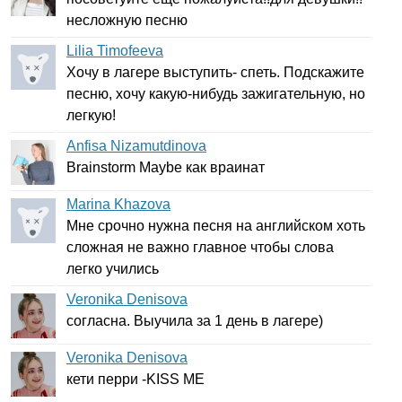
несложную песню
Lilia Timofeeva
Хочу в лагере выступить- спеть. Подскажите
песню, хочу какую-нибудь зажигательную, но
легкую!
Anfisa Nizamutdinova
Brainstorm
Maybe
как враинат
Marina Khazova
Мне срочно нужна песня на английском хоть
сложная не важно главное чтобы слова
легко учились
Veronika Denisova
согласна. Выучила за 1 день в лагере)
Veronika Denisova
кети перри -
KISS
ME