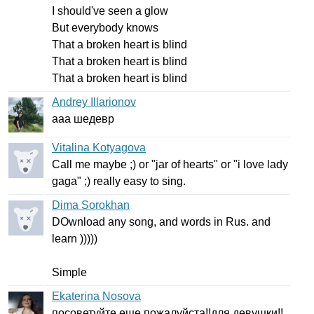
I
should've
seen
a
glow
But
everybody
knows
That
a
broken
heart
is
blind
That
a
broken
heart
is
blind
That
a
broken
heart
is
blind
Andrey Illarionov
ааа шедевр
Vitalina Kotyagova
Call
me
maybe
;)
or
"
jar
of
hearts
"
or
"
i
love
lady
gaga
" ;)
really
easy
to
sing
.
Dima Sorokhan
DOwnload
any
song
,
and
words
in
Rus
.
and
learn
)))))
Simple
Ekaterina Nosova
посоветуйте еще пожалуйста!!для девушки!!