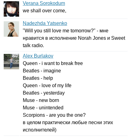
Verana Sorokodum
we
shall
over
come
,
Nadezhda Yatsenko
"
Will
you
still
love
me
tomorrow
?" - мне
нравится в исполнение
Norah
Jones
и
Sweet
talk
radio
.
Alex Burlakov
Queen
-
i
want
to
break
free
Beatles
-
imagine
Beatles
-
help
Queen
-
love
of
my
life
Beatles
-
yesterday
Muse
-
new
born
Muse
-
unintended
Scorpions
-
are
you
the
one
?
в целом практически любые песни этих
исполнителей)