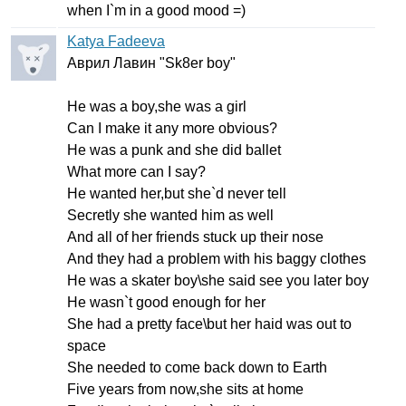
when
I
`
m
in
а
good
mood
=)
Katya Fadeeva
Аврил Лавин "
Sk
8
er
boy
"
He
was
a
boy
,
she
was
a
girl
Can
I
make
it
any
more
obvious
?
He
was
a
punk
and
she
did
ballet
What
more
can
I
say
?
He
wanted
her
,
but
she
`
d
never
tell
Secretly
she
wanted
him
as
well
And
all
of
her
friends
stuck
up
their
nose
And
they
had
a
problem
with
his
baggy
clothes
He
was
a
skater
boy
\
she
said
see
you
later
boy
He
wasn
`
t
good
enough
for
her
She
had
a
pretty
face
\
but
her
haid
was
out
to
space
She
needed
to
come
back
down
to
Earth
Five
years
from
now
,
she
sits
at
home