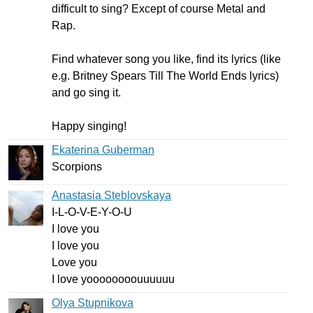
difficult
to
sing
?
Except
of
course
Metal
and
Rap
.
Find
whatever
song
you
like
,
find
its
lyrics
(
like
e
.
g
.
Britney
Spears
Till
The
World
Ends
lyrics
)
and
go
sing
it
.
Happy
singing
!
Ekaterina Guberman
Scorpions
Anastasia Steblovskaya
I-L-O-V-E-Y-O-U
I
love
you
I
love
you
Love
you
I
love
yoooooooouuuuuu
Olya Stupnikova