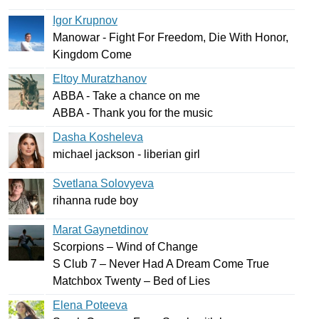
Igor Krupnov
Manowar
-
Fight
For
Freedom
,
Die
With
Honor
,
Kingdom
Come
Eltoy Muratzhanov
ABBA
-
Take
a
chance
on
me
ABBA
-
Thank
you
for
the
music
Dasha Kosheleva
michael
jackson
-
liberian
girl
Svetlana Solovyeva
rihanna
rude
boy
Marat Gaynetdinov
Scorpions
–
Wind
of
Change
S
Club
7 –
Never
Had
A
Dream
Come
True
Matchbox
Twenty
–
Bed
of
Lies
Elena Poteeva