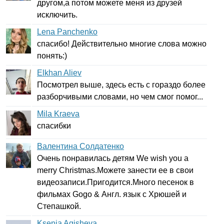
другом,а потом можете меня из друзей
исключить.
Lena Panchenko
спасибо! Действительно многие слова можно
понять:)
Elkhan Aliev
Посмотрел выше, здесь есть с гораздо более
разборчивыми словами, но чем смог помог...
Mila Kraeva
спасибки
Валентина Солдатенко
Очень понравилась детям
We
wish
you
a
merry
Christmas
.Можете занести ее в свои
видеозаписи.Пригодится.Много песенок в
фильмах
Gogo
& Англ. язык с Хрюшей и
Степашкой.
Ksenia Agisheva