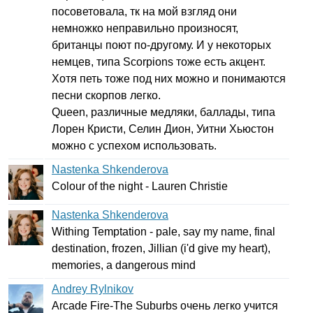
посоветовала, тк на мой взгляд они
немножко неправильно произносят,
британцы поют по-другому. И у некоторых
немцев, типа
Scorpions
тоже есть акцент.
Хотя петь тоже под них можно и понимаются
песни скорпов легко.
Queen
, различные медляки, баллады, типа
Лорен Кристи, Селин Дион, Уитни Хьюстон
можно с успехом использовать.
Nastenka Shkenderova
Colour
of
the
night
-
Lauren
Christie
Nastenka Shkenderova
Withing
Temptation
-
pale
,
say
my
name
,
final
destination
,
frozen
,
Jillian
(
i'd
give
my
heart
),
memories
,
a
dangerous
mind
Andrey Rylnikov
Arcade
Fire-The
Suburbs
очень легко учится