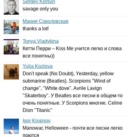
Sergey Korsun
savage
only
you
Мария Соколовская
thanks
a
lot
!
Tonya Vladykina
Кетти Перри –
Kiss
Me
учится легко и слова
все понятны))
Yulia Kozlova
Don't
speak
(
No
Doubt
),
Yesterday
,
yellow
submarine
(
Beatles
).
Scorpions
"
Wind
of
change
", "
White
dove
".
Avrile
Lavign
"
Skaterboy
". У
Beatles
все песни в общем-то
очень понятные. У
Scorpions
многие.
Celine
Dion
"
Titanic
"
Igor Krupnov
Manowar
,
Helloween
- почти все песни легко
поются