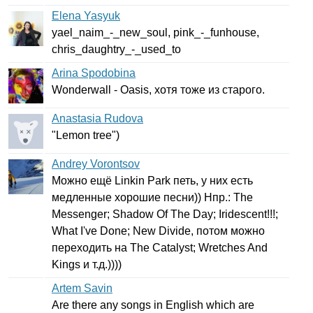
Elena Yasyuk
yael
_
naim
_-_
new
_
soul
,
pink
_-_
funhouse
,
chris
_
daughtry
_-_
used
_
to
Arina Spodobina
Wonderwall
-
Oasis
, хотя тоже из старого.
Anastasia Rudova
"
Lemon
tree
")
Andrey Vorontsov
Можно ещё
Linkin
Park
петь, у них есть
медленные хорошие песни)) Нпр.:
The
Messenger
;
Shadow
Of
The
Day
;
Iridescent
!!!;
What
I've
Done
;
New
Divide
, потом можно
переходить на
The
Catalyst
;
Wretches
And
Kings
и т.д.))))
Artem Savin
Are
there
any
songs
in
English
which
are