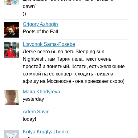
dawn
"
))
Grigory Azhogin
Poets
of
the
Fall
Lisyonok Sama-Posebe
Легче всего было петь
Sleeping
sun
-
Nightwish
, там Тария пела, текст очень
простой и понятный. Кстати, есть желающие
со мной на ее концерт сходить - видела
афишу на Москиоске - она приезжает скоро)
Maria Khodyreva
yesterday
Artem Savin
today
!
Kolya Kruglyachenko