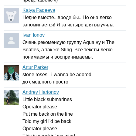
Katya Fadeeva
Нет,не вместе...вроде бы.. Но она легко
запоминается! Я за четыре дня выучила
Ivan Ionov
Очень рекомендую группу
Aqua
ну и
The
Beatles
, а так же
Sting
. Все тексты легко
понимаемы и воспринимаемы.
Artur Parker
stone
roses
-
i
wanna
be
adored
до смешного просто
Andrey Illarionov
Little
black
submarines
Operator
please
Put
me
back
on
the
line
Told
my
girl
I'd
be
back
Operator
please
This
is
wreckin'
my
mind