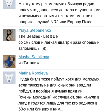
На эту тему рекомендую обычную радио
попсу что давно всех достала с туповатыми
и незамысловатыми текстами, мозг не в
напряге, слушай
NRJ
или Европу Плюс
Yulya Stepanenko
The
Beatles
-
Let
It
Be
со смыслов и легкая два три раза споешь и
запомнишь!!!)))
Masha Salnikova
из Титаника
Marina Koroleva
Ну да битлз тоже пойдут, хотя для молодых,
если такскзть не для юных они вряд ли
пойдут, и вообще я думаю вряд ли
"очень_молодые" их слушают, они канули в
лету, и годятся лишь для тех кто родился в
60-х или близких к ним...