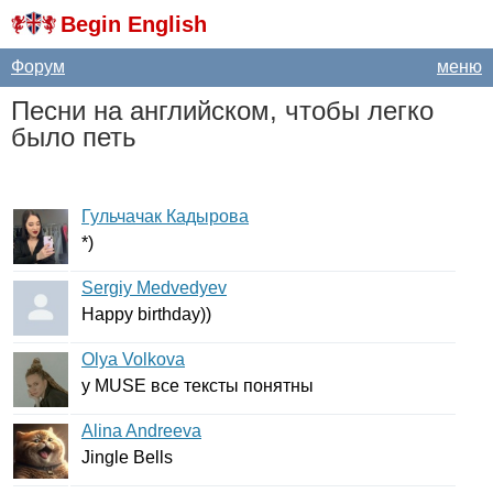
Begin English
Форум
меню
Песни на английском, чтобы легко
было петь
Гульчачак Кадырова
*)
Sergiy Medvedyev
Happy
birthday
))
Olya Volkova
у
MUSE
все тексты понятны
Alina Andreeva
Jingle
Bells