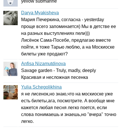
yellow
submarine
Darya Myakisheva
Мария Печеркина, согласна -
yesterday
проще всего запоминается) Мы в детстве ее
на разных выступлениях пели)))
Лисёнок Сама-Посебе, предлагаю вместе
пойти, я тоже Тарью люблю, а на Москиоске
билеты уже продают?
Anfisa Nizamutdinova
Savage
garden
-
Truly
,
madly
,
deeply
Красивая и несложная песенка
Yulia Schegolikhina
я не лисенок,но знаю,что на москиоске уже
есть билеты,ага, посмотрите. А вообще мне
кажется любая песня легко поется, если
слова понимаешь и знаешь,но "вчера" точно
легко.