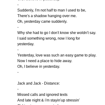
-
Suddenly
,
I'm
not
half
to
man
I
used
to
be
,
There's
a
shadow
hanging
over
me
.
Oh
,
yesterday
came
suddenly
.
-
Why
she
had
to
go
I
don't
know
she
woldn't
say
.
I
said
something
wrong
,
now
I
long
for
yesterday
.
-
Yesterday
,
love
was
such
an
easy
game
to
play
.
Now
I
need
a
place
to
hide
away
.
Oh
,
I
believe
in
yesterday
.
-
Jack
and
Jack
-
Distance
:
-
Missed
calls
and
ignored
texts
And
late
night
&
i'm
stayin'up
stressin'