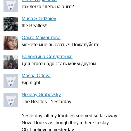
как легко спеть на англ?
Musa Sitadzhiev
the
Beatles
!!!
Ольга Мамонтова
можете мне выслать?! Пожалуйста!
Валентина Солдатенко
Для этого надо стать моим другом
Masha Orlova
Big
night
Nikolay Grabovsky
The
Beatles
-
Yestarday
:
-
Yesterday
,
all
my
troubles
seemed
so
far
away
Now
it
looks
as
though
they're
here
to
stay
Oh
,
I
believe
in
yesterday
.