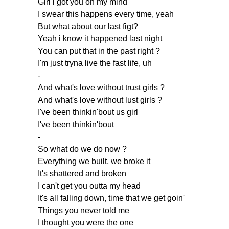
Girl
i
got
you
on
my
mind
I
swear
this
happens
every
time
,
yeah
But
what
about
our
last
figt
?
Yeah
i
know
it
happened
last
night
You
can
put
that
in
the
past
right
?
I'm
just
tryna
live
the
fast
life
,
uh
-
And
what's
love
without
trust
girls
?
And
what's
love
without
lust
girls
?
I've
been
thinkin'bout
us
girl
I've
been
thinkin'bout
-
So
what
do
we
do
now
?
Everything
we
built
,
we
broke
it
It's
shattered
and
broken
I
can't
get
you
outta
my
head
It's
all
falling
down
,
time
that
we
get
goin'
Things
you
never
told
me
I
thought
you
were
the
one