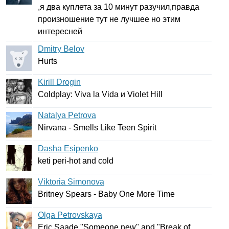
,я два куплета за 10 минут разучил,правда
произношение тут не лучшее но этим
интересней
Dmitry Belov
Hurts
Kirill Drogin
Coldplay
:
Viva
la
Vida
и
Violet
Hill
Natalya Petrova
Nirvana
-
Smells
Like
Teen
Spirit
Dasha Esipenko
keti
peri-hot
and
cold
Viktoria Simonova
Britney
Spears
-
Baby
One
More
Time
Olga Petrovskaya
Eric
Saade
"
Someone
new
"
and
"
Break
of