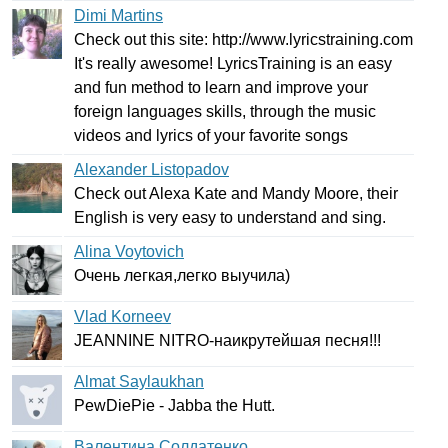
Dimi Martins
Check
out
this
site
:
http
://
www
.
lyricstraining
.
com
It's
really
awesome
!
LyricsTraining
is
an
easy
and
fun
method
to
learn
and
improve
your
foreign
languages
skills
,
through
the
music
videos
and
lyrics
of
your
favorite
songs
Alexander Listopadov
Check
out
Alexa
Kate
and
Mandy
Moore
,
their
English
is
very
easy
to
understand
and
sing
.
Alina Voytovich
Очень легкая,легко выучила)
Vlad Korneev
JEANNINE
NITRO-
наикрутейшая песня!!!
Almat Saylaukhan
PewDiePie
-
Jabba
the
Hutt
.
Валентина Солдатенко