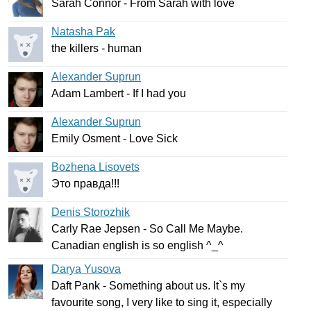
Sarah
Connor
-
From
Sarah
with
love
Natasha Pak
the
killers
-
human
Alexander Suprun
Adam
Lambert
-
If
I
had
you
Alexander Suprun
Emily
Osment
-
Love
Sick
Bozhena Lisovets
Это правда!!!
Denis Storozhik
Carly
Rae
Jepsen
-
So
Call
Me
Maybe
.
Canadian
english
is
so
english
^_^
Darya Yusova
Daft
Pank
-
Something
about
us
.
It
`
s
my
favourite
song
,
I
very
like
to
sing
it
,
especially