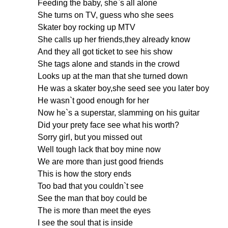
Feeding
the
baby
,
she
`
s
all
alone
She
turns
on
TV
,
guess
who
she
sees
Skater
boy
rocking
up
MTV
She
calls
up
her
friends
,
they
already
know
And
they
all
got
ticket
to
see
his
show
She
tags
alone
and
stands
in
the
crowd
Looks
up
at
the
man
that
she
turned
down
He
was
a
skater
boy
,
she
seed
see
you
later
boy
He
wasn
`
t
good
enough
for
her
Now
he
`
s
a
superstar
,
slamming
on
his
guitar
Did
your
prety
face
see
what
his
worth
?
Sorry
girl
,
but
you
missed
out
Well
tough
lack
that
boy
mine
now
We
are
more
than
just
good
friends
This
is
how
the
story
ends
Too
bad
that
you
couldn
`
t
see
See
the
man
that
boy
could
be
The
is
more
than
meet
the
eyes
I
see
the
soul
that
is
inside