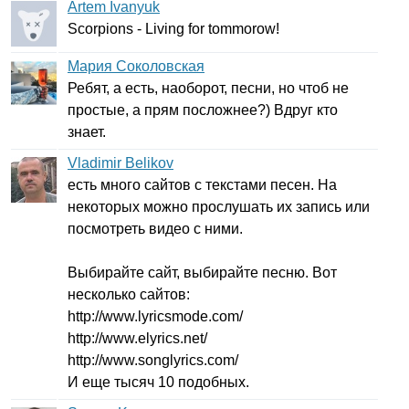
Artem Ivanyuk
Scorpions
-
Living
for
tommorow
!
Мария Соколовская
Ребят, а есть, наоборот, песни, но чтоб не
простые, а прям посложнее?) Вдруг кто
знает.
Vladimir Belikov
есть много сайтов с текстами песен. На
некоторых можно прослушать их запись или
посмотреть видео с ними.
Выбирайте сайт, выбирайте песню. Вот
несколько сайтов:
http
://
www
.
lyricsmode
.
com
/
http
://
www
.
elyrics
.
net
/
http
://
www
.
songlyrics
.
com
/
И еще тысяч 10 подобных.