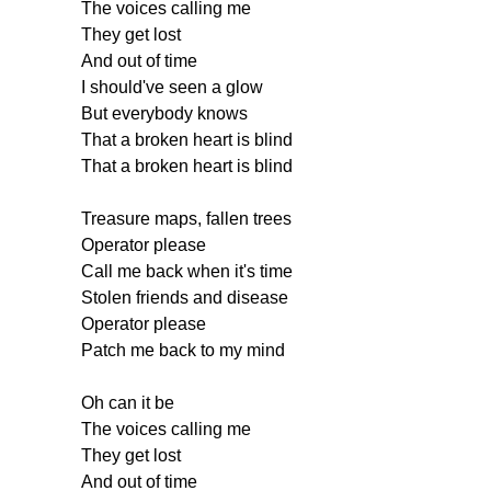
The
voices
calling
me
They
get
lost
And
out
of
time
I
should've
seen
a
glow
But
everybody
knows
That
a
broken
heart
is
blind
That
a
broken
heart
is
blind
Treasure
maps
,
fallen
trees
Operator
please
Call
me
back
when
it's
time
Stolen
friends
and
disease
Operator
please
Patch
me
back
to
my
mind
Oh
can
it
be
The
voices
calling
me
They
get
lost
And
out
of
time