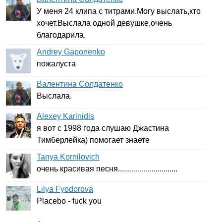
У меня 24 клипа с титрами.Могу выслать,кто
хочет.Выслала одной девушке,очень
благодарила.
Andrey Gaponenko
пожалуста
Валентина Солдатенко
Выслала.
Alexey Karinidis
я вот с 1998 года слушаю Джастина
Тимберлейка) помогает знаете
Tanya Kornilovich
очень красивая песня..............................
Lilya Fyodorova
Placebo
-
fuck
you