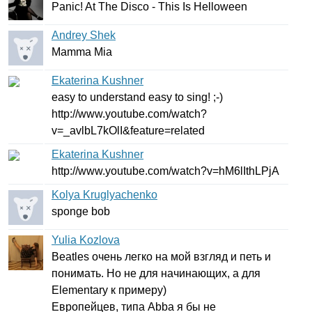
Panic
!
At
The
Disco
-
This
Is
Helloween
Andrey Shek
Mamma
Mia
Ekaterina Kushner
easy
to
understand
easy
to
sing
! ;-)
http
://
www
.
youtube
.
com
/
watch
?
v
=_
avlbL
7
kOlI
&
feature
=
related
Ekaterina Kushner
http
://
www
.
youtube
.
com
/
watch
?
v
=
hM
6
lIthLPjA
Kolya Kruglyachenko
sponge
bob
Yulia Kozlova
Beatles
очень легко на мой взгляд и петь и
понимать. Но не для начинающих, а для
Elementary
к примеру)
Европейцев, типа
Abba
я бы не