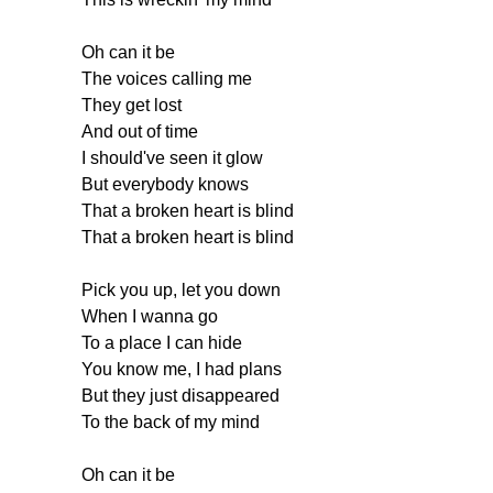
Oh
can
it
be
The
voices
calling
me
They
get
lost
And
out
of
time
I
should've
seen
it
glow
But
everybody
knows
That
a
broken
heart
is
blind
That
a
broken
heart
is
blind
Pick
you
up
,
let
you
down
When
I
wanna
go
To
a
place
I
can
hide
You
know
me
,
I
had
plans
But
they
just
disappeared
To
the
back
of
my
mind
Oh
can
it
be