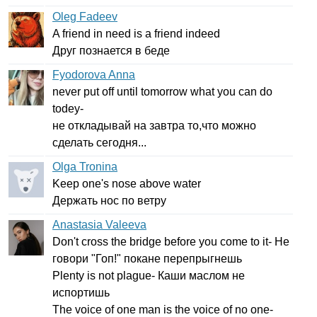
Oleg Fadeev
A
friend
in
need
is
a
friend
indeed
Друг познается в беде
Fyodorova Anna
never
put
off
until
tomorrow
what
you
can
do
todey-
не откладывай на завтра то,что можно
сделать сегодня...
Olga Tronina
Keep
one's
nose
above
water
Держать нос по ветру
Anastasia Valeeva
Don't
cross
the
bridge
before
you
come
to
it-
Не
говори "Гоп!" покане перепрыгнешь
Plenty
is
not
plague-
Каши маслом не
испортишь
The
voice
of
one
man
is
the
voice
of
no
one-