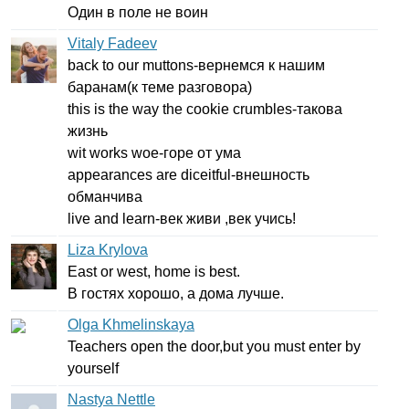
Один в поле не воин
Vitaly Fadeev
back
to
our
muttons-
вернемся к нашим
баранам(к теме разговора)
this
is
the
way
the
cookie
crumbles-
такова
жизнь
wit
works
woe-
горе от ума
appearances
are
diceitful-
внешность
обманчива
live
and
learn-
век живи ,век учись!
Liza Krylova
East
or
west
,
home
is
best
.
В гостях хорошо, а дома лучше.
Olga Khmelinskaya
Teachers
open
the
door
,
but
you
must
enter
by
yourself
Nastya Nettle