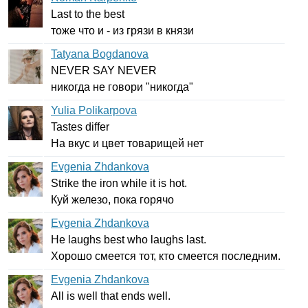
Last
to
the
best
тоже что и - из грязи в князи
Tatyana Bogdanova
NEVER
SAY
NEVER
никогда не говори "никогда"
Yulia Polikarpova
Tastes
differ
На вкус и цвет товарищей нет
Evgenia Zhdankova
Strike
the
iron
while
it
is
hot
.
Куй железо, пока горячо
Evgenia Zhdankova
He
laughs
best
who
laughs
last
.
Хорошо смеется тот, кто смеется последним.
Evgenia Zhdankova
All
is
well
that
ends
well
.