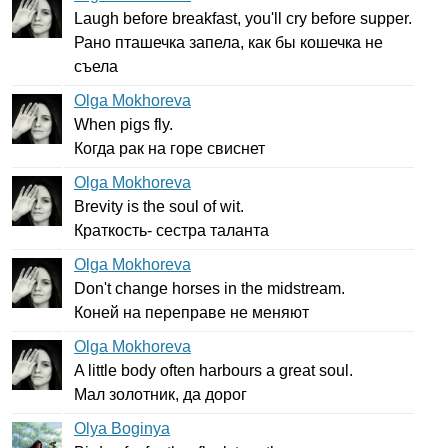
Laugh
before
breakfast
,
you'll
cry
before
supper
.
Рано пташечка запела, как бы кошечка не
съела
Olga Mokhoreva
When
pigs
fly
.
Когда рак на горе свиснет
Olga Mokhoreva
Brevity
is
the
soul
of
wit
.
Краткость- сестра таланта
Olga Mokhoreva
Don't
change
horses
in
the
midstream
.
Коней на переправе не меняют
Olga Mokhoreva
A
little
body
often
harbours
a
great
soul
.
Мал золотник, да дорог
Olya Boginya