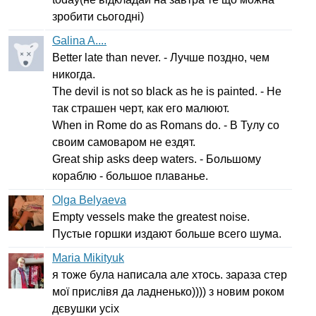
зробити сьогодні)
Galina A....
Better
late
than
never
. - Лучше поздно, чем
никогда.
The
devil
is
not
so
black
as
he
is
painted
. - Не
так страшен черт, как его малюют.
When
in
Rome
do
as
Romans
do
. - В Тулу со
своим самоваром не ездят.
Great
ship
asks
deep
waters
. - Большому
кораблю - большое плаванье.
Olga Belyaeva
Empty
vessels
make
the
greatest
noise
.
Пустые горшки издают больше всего шума.
Maria Mikityuk
я тоже була написала але хтось. зараза стер
мої прислівя да ладненько)))) з новим роком
дєвушки усіх