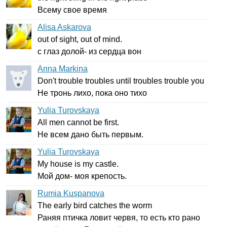
Всему свое время
Alisa Askarova
out
of
sight
,
out
of
mind
.
с глаз долой- из сердца вон
Anna Markina
Don't
trouble
troubles
until
troubles
trouble
you
Не тронь лихо, пока оно тихо
Yulia Turovskaya
All
men
cannot
be
first
.
Не всем дано быть первым.
Yulia Turovskaya
My
house
is
my
castle
.
Мой дом- моя крепость.
Rumia Kuspanova
The
early
bird
catches
the
worm
Раняя птичка ловит червя, то есть кто рано