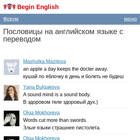
Begin English
Форум
меню
Пословицы на английском языке с
переводом
Mashulka Mazitova
an
apple
a
day
keeps
the
docter
away
.
кушай по яблочку в день и болеть не будеш
Yana Bulgakova
A
sound
mind
is
a
sound
body
.
В здоровом теле здоровый дух.)
Olga Mokhoreva
Words
cut
more
than
swords
.
Злые языки страшнее пистолета.
Olga Mokhoreva