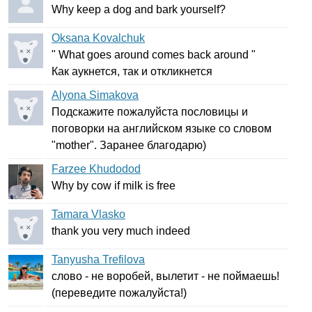
Why
keep
a
dog
and
bark
yourself
?
Oksana Kovalchuk
"
What
goes
around
comes
back
around
"
Как аукнется, так и откликнется
Alyona Simakova
Подскажите пожалуйста пословицы и
поговорки на английском языке со словом
"
mother
". Заранее благодарю)
Farzee Khudodod
Why
by
cow
if
milk
is
free
Tamara Vlasko
thank
you
very
much
indeed
Tanyusha Trefilova
слово - не воробей, вылетит - не поймаешь!
(переведите пожалуйста!)