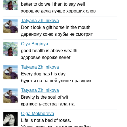
better
to
do
well
than
to
say
well
хорошие дела лучше хороших слов
Tatyana Zhilnikova
Don
’
t
look
a
gift
horse
in
the
mouth
дареному коню в зубы не смотрят
Olya Boginya
good
health
is
above
wealth
здоровье дороже денег
Tatyana Zhilnikova
Every
dog
has
his
day
будет и на нашей улице праздник
Tatyana Zhilnikova
Brevity
is
the
soul
of
wit
краткость-сестра таланта
Olga Mokhoreva
Life
is
not
a
bed
of
roses
.