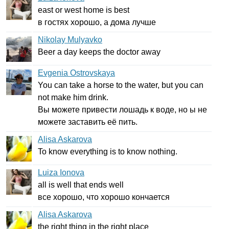
east
or
west
home
is
best
в гостях хорошо, а дома лучше
Nikolay Mulyavko
Beer
a
day
keeps
the
doctor
away
Evgenia Ostrovskaya
You
can
take
a
horse
to
the
water
,
but
you
can
not
make
him
drink
.
Вы можете привести лошадь к воде, но ы не
можете заставить её пить.
Alisa Askarova
To
know
everything
is
to
know
nothing
.
Luiza Ionova
all
is
well
that
ends
well
все хорошо, что хорошо кончается
Alisa Askarova
the
right
thing
in
the
right
place