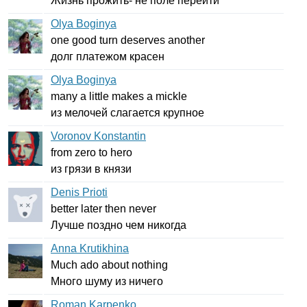
Жизнь прожить- не поле перейти
Olya Boginya
one
good
turn
deserves
another
долг платежом красен
Olya Boginya
many
a
little
makes
a
mickle
из мелочей слагается крупное
Voronov Konstantin
from
zero
to
hero
из грязи в князи
Denis Prioti
better
later
then
never
Лучше поздно чем никогда
Anna Krutikhina
Much
ado
about
nothing
Много шуму из ничего
Roman Karpenko