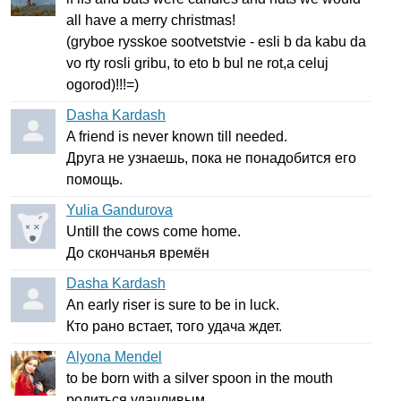
all
have
a
merry
christmas
!
(
gryboe
rysskoe
sootvetstvie
-
esli
b
da
kabu
da
vo
rty
rosli
gribu
,
to
eto
b
bul
ne
rot
,
a
celuj
ogorod
)!!!=)
Dasha Kardash
A
friend
is
never
known
till
needed
.
Друга не узнаешь, пока не понадобится его
помощь.
Yulia Gandurova
Untill
the
cows
come
home
.
До скончанья времён
Dasha Kardash
An
early
riser
is
sure
to
be
in
luck
.
Кто рано встает, того удача ждет.
Alyona Mendel
to
be
born
with
a
silver
spoon
in
the
mouth
родиться удачливым