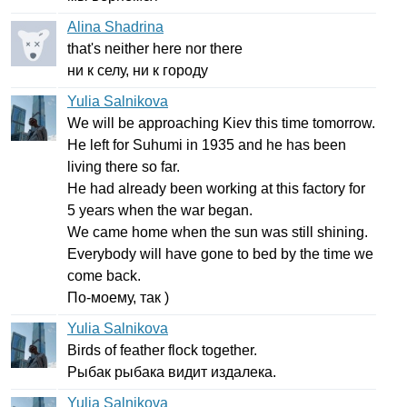
Alina Shadrina
that's
neither
here
nor
there
ни к селу, ни к городу
Yulia Salnikova
We
will
be
approaching
Kiev
this
time
tomorrow
.
He
left
for
Suhumi
in
1935
and
he
has
been
living
there
so
far
.
He
had
already
been
working
at
this
factory
for
5
years
when
the
war
began
.
We
came
home
when
the
sun
was
still
shining
.
Everybody
will
have
gone
to
bed
by
the
time
we
come
back
.
По-моему, так )
Yulia Salnikova
Birds
of
feather
flock
together
.
Рыбак рыбака видит издалека.
Yulia Salnikova