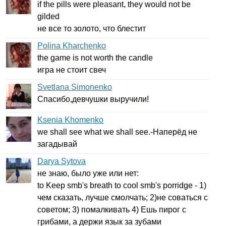
if
the
pills
were
pleasant
,
they
would
not
be
gilded
не все то золото, что блестит
Polina Kharchenko
the
game
is
not
worth
the
candle
игра не стоит свеч
Svetlana Simonenko
Спасибо,девчушки выручили!
Ksenia Khomenko
we
shall
see
what
we
shall
see
.-Наперёд не
загадывай
Darya Sytova
не знаю, было уже или нет:
to
Keep
smb's
breath
to
cool
smb's
porridge
- 1)
чем сказать, лучше смолчать; 2)не соваться с
советом; 3) помалкивать 4) Ешь пирог с
грибами, а держи язык за зубами