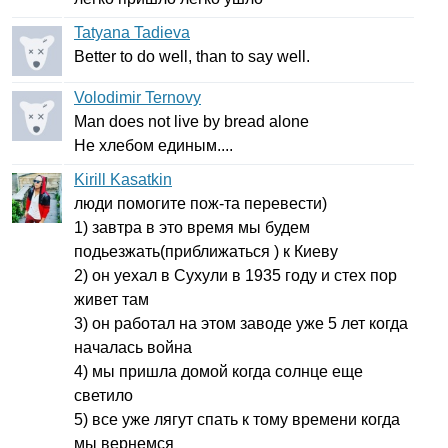
Tatyana Tadieva
Better
to
do
well
,
than
to
say
well
.
Volodimir Ternovy
Man
does
not
live
by
bread
alone
Не хлебом единым....
Kirill Kasatkin
люди помогите пож-та перевести)
1) завтра в это время мы будем
подьезжать(приближаться ) к Киеву
2) он уехал в Сухули в 1935 году и стех пор
живет там
3) он работал на этом заводе уже 5 лет когда
началась война
4) мы пришла домой когда солнце еще
светило
5) все уже лягут спать к тому времени когда
мы вернемся