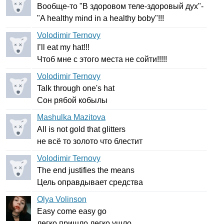
Вообще-то "В здоровом теле-здоровый дух"-
"
A
healthy
mind
in
a
healthy
boby
"!!!
Volodimir Ternovy
I
’
ll
eat
my
hat
!!!
Чтоб мне с этого места не сойти!!!!!
Volodimir Ternovy
Talk
through
one's
hat
Сон рябой кобылы
Mashulka Mazitova
All
is
not
gold
that
glitters
не всё то золото что блестит
Volodimir Ternovy
The
end
justifies
the
means
Цель оправдывает средства
Olya Volinson
Easy
come
easy
go
легко пришло легко ушло