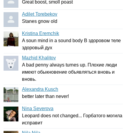
Great
boost
,
smoll
poast
Adilet Torebekov
Stanes
gnow
old
Kristina Eremchik
A
soun
mind
in
a
sound
body
В здоровом теле
здоровый дух
Mazhid Khalitov
A
bad
penny
always
turnes
up
. Плохие люди
имеют обыкновение объявляться вновь и
вновь.
Alexandra Kusch
better
later
than
never
!
Nina Severova
Leopard
does
not
changed
... Горбатого могила
исправит
Nila Nila