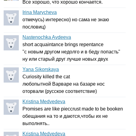
Все хорошо, что хорошо кончается.
Irina Marycheva
отмечусь) интересно) но сама не знаю
пословиц)
Nastenochka Avdeeva
short
acquaintance
brings
repentance
"с новым другом недолго и в беду попасть"
ну или старый друг лучше новых двух
Yana Sikorskaya
Curiosity
killed
the
cat
любопытной Варваре на базаре нос
оторвали (русское соответствие)
Kristina Medvedeva
Promises
are
like
pieccrust
made
to
be
booken
обещания на то и даются,чтобы их не
выполнять..
Kristina Medvedeva