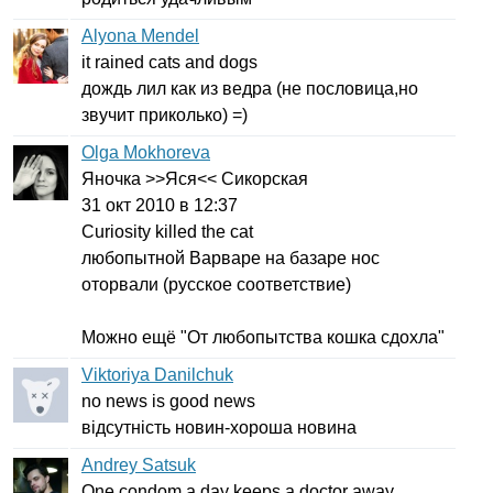
Alyona Mendel
it
rained
cats
and
dogs
дождь лил как из ведра (не пословица,но
звучит приколько) =)
Olga Mokhoreva
Яночка >>Яся<< Сикорская
31 окт 2010 в 12:37
Curiosity
killed
the
cat
любопытной Варваре на базаре нос
оторвали (русское соответствие)
Можно ещё "От любопытства кошка сдохла"
Viktoriya Danilchuk
no
news
і
s
good
news
відсутність новин-хороша новина
Andrey Satsuk
One
condom
a
day
keeps
a
doctor
away
.