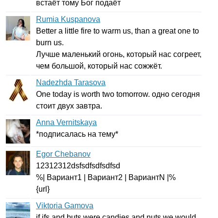
встаёт тому Бог подаёт
Rumia Kuspanova
Better
a
little
fire
to
warm
us
,
than
a
great
one
to
burn
us
.
Лучше маленький огонь, который нас согреет,
чем большой, который нас сожжёт.
Nadezhda Tarasova
One
today
is
worth
two
tomorrow
. одно сегодня
стоит двух завтра.
Anna Vernitskaya
*подписалась на тему*
Egor Chebanov
12312312
dsfsdfsdfsdfsd
%| Вариант1 | Вариант2 | Вариант
N
|%
{
url
}
Viktoria Gamova
if
ifs
and
buts
were
candies
and
nuts
we
would