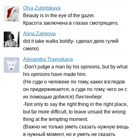
Olya Zubritskaya
Beauty
is
in
the
eye
of
the
gazer
.
Красота заключена в глазах смотрящего.
Alina Zaripova
did
it
take
walks
boldly-
сделал дело гуляй
смело)
Alexandra Traevskaya
-
Don't
judge
a
man
by
his
opinions
,
but
by
what
his
opinions
have
made
him
.
(
He
суди о человеке по тому, каких взглядов
он придерживается, а суди по тому, чего он с
их помощью добился) Лихтенберг
-
Not
only
to
say
the
right
thing
in
the
right
place
,
but
far
more
difficult
,
to
leave
unsaid
the
wrong
thing
at
the
tempting
moment
.
(Важно не только уметь сказать нужную вещь
в нужный момент, но и уметь не сказать