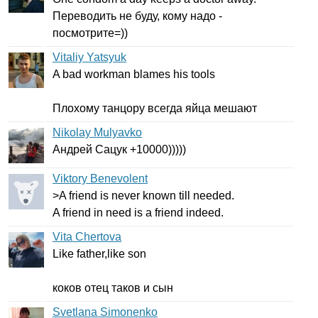
Переводить не буду, кому надо -
посмотрите=))
Vitaliy Yatsyuk
A
bad
workman
blames
his
tools
Плохому танцору всегда яйца мешают
Nikolay Mulyavko
Андрей Сацук +10000)))))
Viktory Benevolent
>
A
friend
is
never
known
till
needed
.
A
friend
in
need
is
a
friend
indeed
.
Vita Chertova
Like
father
,
like
son
коков отец таков и сын
Svetlana Simonenko