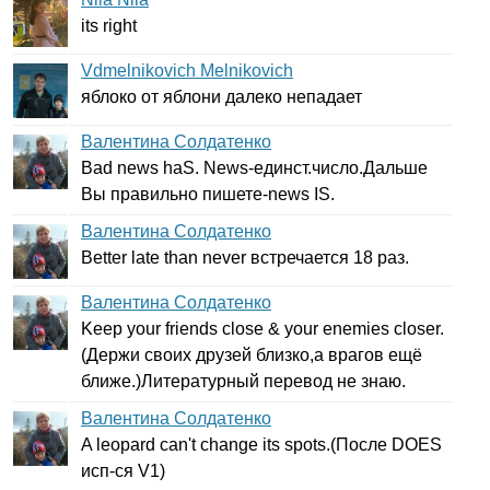
its
right
Vdmelnikovich Melnikovich
яблоко от яблони далеко непадает
Валентина Солдатенко
Bad
news
haS
.
News-
единст.число.Дальше
Вы правильно пишете-
news
IS
.
Валентина Солдатенко
Better
late
than
never
встречается 18 раз.
Валентина Солдатенко
Keep
your
friends
close
&
your
enemies
closer
.
(Держи своих друзей близко,а врагов ещё
ближе.)Литературный перевод не знаю.
Валентина Солдатенко
A
leopard
can't
change
its
spots
.(После
DOES
исп-ся
V
1)