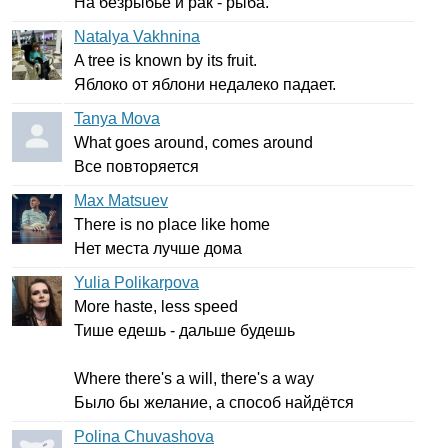
На безрыбье и рак - рыба.
Natalya Vakhnina
A
tree
is
known
by
its
fruit
.
Яблоко от яблони недалеко падает.
Tanya Mova
What
goes
around
,
comes
around
Все повторяется
Max Matsuev
There
is
no
place
like
home
Нет места лучше дома
Yulia Polikarpova
More
haste
,
less
speed
Тише едешь - дальше будешь
Where
there's
a
will
,
there's
a
way
Было бы желание, а способ найдётся
Polina Chuvashova