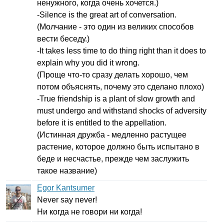
ненужного, когда очень хочется.)
-
Silence
is
the
great
art
of
conversation
.
(Молчание - это один из великих способов
вести беседу.)
-
It
takes
less
time
to
do
thing
right
than
it
does
to
explain
why
you
did
it
wrong
.
(Проще что-то сразу делать хорошо, чем
потом объяснять, почему это сделано плохо)
-
True
friendship
is
a
plant
of
slow
growth
and
must
undergo
and
withstand
shocks
of
adversity
before
it
is
entitled
to
the
appellation
.
(Истинная дружба - медленно растущее
растение, которое должно быть испытано в
беде и несчастье, прежде чем заслужить
такое название)
Egor Kantsumer
Never
say
never
!
Ни когда не говори ни когда!