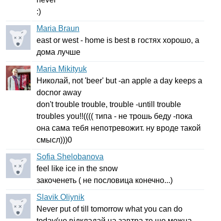
:)
Maria Braun
east
or
west
-
home
is
best
в гостях хорошо, а
дома лучше
Maria Mikityuk
Николай,
not
'
beer'
but
-
an
apple
a
day
keeps
a
docnor
away
don't
trouble
trouble
,
trouble
-
untill
trouble
troubles
you
!!(((( типа - не трошь беду -пока
она сама тебя непотревожит. ну вроде такой
смысл)))0
Sofia Shelobanova
feel
like
ice
in
the
snow
закоченеть ( не пословица конечно...)
Slavik Oliynik
Never
put
of
till
tomorrow
what
you
can
do
today
(не відкладай на завтра те що можна