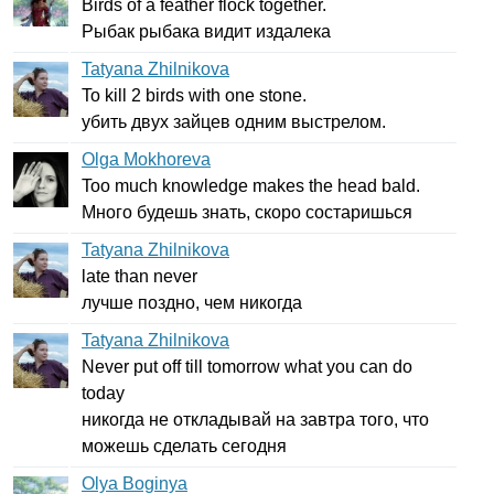
Birds
of
a
feather
flock
together
.
P
ыбак рыбака видит издалека
Tatyana Zhilnikova
To
kill
2
birds
with
one
stone
.
убить двух зайцев одним выстрелом.
Olga Mokhoreva
Too
much
knowledge
makes
the
head
bald
.
Много будешь знать, скоро состаришься
Tatyana Zhilnikova
late
than
never
лучше поздно, чем никогда
Tatyana Zhilnikova
Never
put
off
till
tomorrow
what
you
can
do
today
никогда не откладывай на завтра того, что
можешь сделать сегодня
Olya Boginya