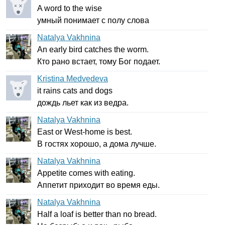
A
word
to
the
wise
умный понимает с полу слова
Natalya Vakhnina
An
early
bird
catches
the
worm
.
Кто рано встает, тому Бог подает.
Kristina Medvedeva
it
rains
cats
and
dogs
дождь льет как из ведра.
Natalya Vakhnina
East
or
West-home
is
best
.
В гостях хорошо, а дома лучше.
Natalya Vakhnina
Appetite
comes
with
eating
.
Аппетит приходит во время еды.
Natalya Vakhnina
Half
a
loaf
is
better
than
no
bread
.