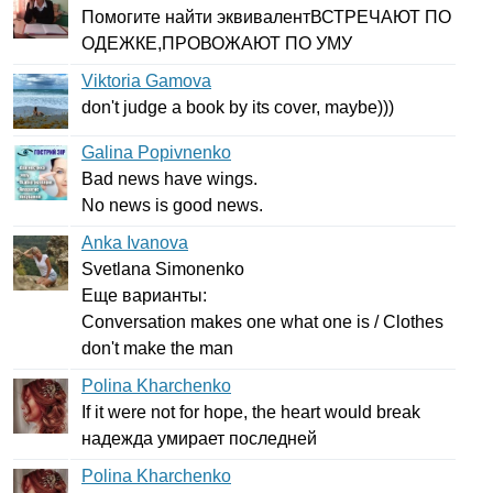
Помогите найти эквивалентВСТРЕЧАЮТ ПО
ОДЕЖКЕ,ПРОВОЖАЮТ ПО УМУ
Viktoria Gamova
don't
judge
a
book
by
its
cover
,
maybe
)))
Galina Popivnenko
Bad
news
have
wings
.
No
news
is
good
news
.
Anka Ivanova
Svetlana
Simonenko
Еще варианты:
Conversation
makes
one
what
one
is
/
Clothes
don't
make
the
man
Polina Kharchenko
If
it
were
not
for
hope
,
the
heart
would
break
надежда умирает последней
Polina Kharchenko