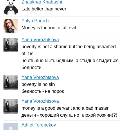
Zhaukhar Khabashi
Late
better
than
never
.
Yulya Panich
Money
is
the
root
of
all
evil
..
Yana Vorozhtsova
poverty
is
not
a
shame
but
the
being
ashamed
of
it
is
не стыдно быть бедным, а стыдно стыдиться
бедности
Yana Vorozhtsova
poverty
is
no
sin
бедность - не порок
Yana Vorozhtsova
money
is
a
good
servant
and
a
bad
master
деньги - хороший слуга, но плохой хозяин(?)
Adilet Torebekov