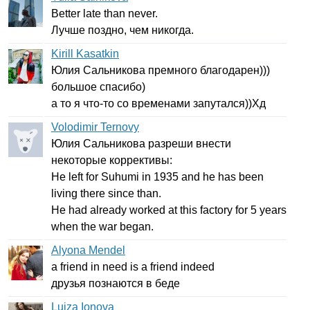
Better
late
than
never
.
Лучше поздно, чем никогда.
Kirill Kasatkin
Юлия Сальникова премного благодарен)))
большое спасибо)
а то я что-то со временами запутался))Хд
Volodimir Ternovy
Юлия Сальникова разреши внести
некоторые коррективы:
He
left
for
Suhumi
in
1935
and
he
has
been
living
there
since
than
.
He
had
already
worked
at
this
factory
for
5
years
when
the
war
began
.
Alyona Mendel
a
friend
in
need
is
a
friend
indeed
друзья познаются в беде
Luiza Ionova