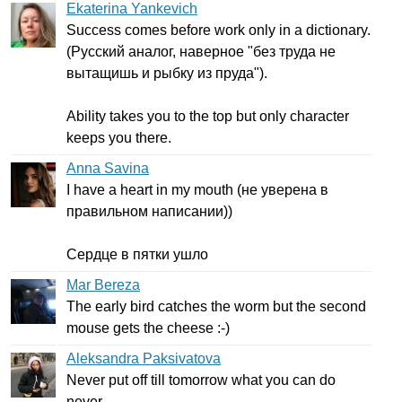
Ekaterina Yankevich
Success
comes
before
work
only
in
a
dictionary
.
(Русский аналог, наверное "без труда не
вытащишь и рыбку из пруда").
Ability
takes
you
to
the
top
but
only
character
keeps
you
there
.
Anna Savina
I
have
a
heart
in
my
mouth
(не уверена в
правильном написании))
Сердце в пятки ушло
Mar Bereza
The
early
bird
catches
the
worm
but
the
second
mouse
gets
the
cheese
:-)
Aleksandra Paksivatova
Never
put
off
till
tomorrow
what
you
can
do
never