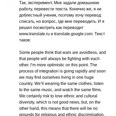
Так, эксперимент. Мне задали домашнюю
работу, перевести текста. Конечно же, я не
доблестный ученик, поэтому хочу перевод
списать, но вопрос, где мне переводить. И я
решил посмотреть как переводит
www
.
translate
.
ru
и
translate
.
google
.
com
. Текст
таков:
Some
people
think
that
wars
are
avoidless
,
and
that
people
will
always
be
fighting
with
each
other
.
I
’
m
more
optimistic
on
this
point
.
The
process
of
integration
is
going
rapidly
and
soon
we
may
find
ourselves
living
in
one
huge
country
.
We
’
ll
wearing
the
same
clothes
,
listen
to
the
same
music
,
and
watch
the
same
films
.
We
certainly
risk
to
lose
ethnic
and
cultural
diversity
,
which
is
not
good
news
,
but
,
on
the
other
hand
,
this
means
that
there
will
be
no
grounds
for
religious
and
ethnic
discrimination
.