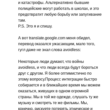
и катастрофы. Альтернативно бывшие
полицейские могут работать в школах, и это
предотвратит любую борьбу или запугивание
там.
P
.
S
. Это я и спишу.
А вот
translate
.
google
.
com
меня обидел,
перевод оказался ужасающим, мало того,
гугл даже не знал слова
avoidless
:
Некоторые люди думают, что войны
avoidless
, и что люди всегда будут бороться
друг с другом. Я более оптимистично по
этому вопросу.Процесс интеграции быстро
собирается и в ближайшее время мы можем
оказаться, живущих в одном огромной
страны. Мы в той же одежде, слушать ту же
музыку и смотреть те же фильмы. Мы,
конечно, рискуете потерять этническое и