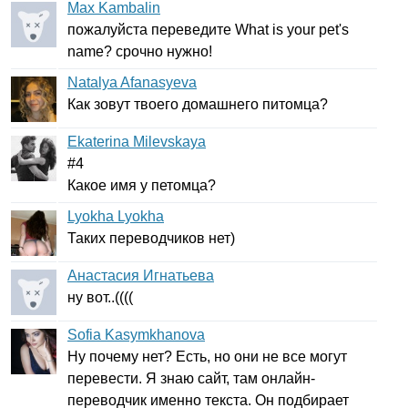
Max Kambalin
пожалуйста переведите
What
is
your
pet's
name
? срочно нужно!
Natalya Afanasyeva
Как зовут твоего домашнего питомца?
Ekaterina Milevskaya
#4
Какое имя у петомца?
Lyokha Lyokha
Таких переводчиков нет)
Анастасия Игнатьева
ну вот..((((
Sofia Kasymkhanova
Ну почему нет? Есть, но они не все могут
перевести. Я знаю сайт, там онлайн-
переводчик именно текста. Он подбирает