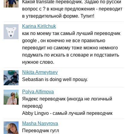
Какой
translate
переводчик. Задаю по русски
вопрос с ? в конце предложения - переводит
в утвердительной форме. Тупит!
Karina Kirilchuk
как по моему так самый лучший переводчик
google
, он конечно не все правильно
переводит но самому тоже можно немного
подумать по искать в словаре и подставить
нужное слово.
Nikita Armeytsev
Sebastian
is
doing
well
прошу.
Polya Alfimova
Яндекс переводчик (иногда не логичный
перевод)
Abby
Lingvo
- самый лучший переводчик
Masha Nasyrova
Переводчик гугл