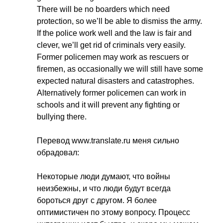
There
will
be
no
boarders
which
need
protection
,
so
we
’
ll
be
able
to
dismiss
the
army
.
If
the
police
work
well
and
the
law
is
fair
and
clever
,
we
’
ll
get
rid
of
criminals
very
easily
.
Former
policemen
may
work
as
rescuers
or
firemen
,
as
occasionally
we
will
still
have
some
expected
natural
disasters
and
catastrophes
.
Alternatively
former
policemen
can
work
in
schools
and
it
will
prevent
any
fighting
or
bullying
there
.
Перевод
www
.
translate
.
ru
меня сильно
обрадовал:
Некоторые люди думают, что войны
неизбежны, и что люди будут всегда
бороться друг с другом. Я более
оптимистичен по этому вопросу. Процесс