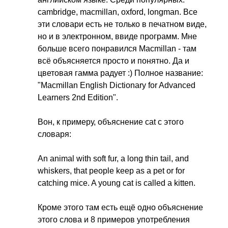
cambridge
,
macmillan
,
oxford
,
longman
. Все
эти словари есть не только в печатном виде,
но и в электронном, ввиде программ. Мне
больше всего понравился
Macmillan
- там
всё объясняется просто и понятно. Да и
цветовая гамма радует :) Полное название:
"
Macmillan
English
Dictionary
for
Advanced
Learners
2
nd
Edition
".
Вон, к примеру, объяснение
cat
с этого
словаря:
An
animal
with
soft
fur
,
a
long
thin
tail
,
and
whiskers
,
that
people
keep
as
a
pet
or
for
catching
mice
.
A
young
cat
is
called
a
kitten
.
Кроме этого там есть ещё одно объяснение
этого слова и 8 примеров употребления