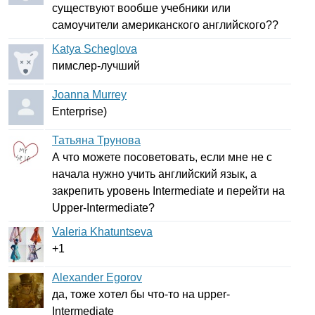
существуют вообше учебники или
самоучители американского английского??
Katya Scheglova
пимслер-лучший
Joanna Murrey
Enterprise
)
Татьяна Трунова
А что можете посоветовать, если мне не с
начала нужно учить английский язык, а
закрепить уровень
Intermediate
и перейти на
Upper-Intermediate
?
Valeria Khatuntseva
+1
Alexander Egorov
да, тоже хотел бы что-то на
upper-
Intermediate