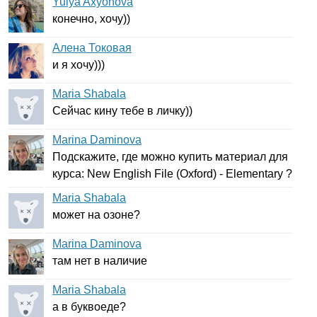
Yulya Axyonova
конечно, хочу))
Алена Токовая
и я хочу)))
Maria Shabala
Сейчас кину тебе в личку))
Marina Daminova
Подскажите, где можно купить материал для
курса:
New
English
File
(
Oxford
) -
Elementary
?
Maria Shabala
может на озоне?
Marina Daminova
там нет в наличие
Maria Shabala
а в буквоеде?