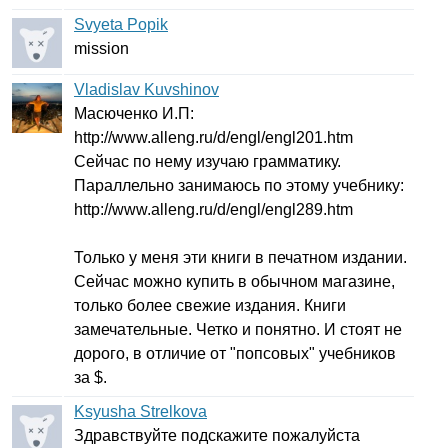
Svyeta Popik
mission
Vladislav Kuvshinov
Масюченко И.П:
http
://
www
.
alleng
.
ru
/
d
/
engl
/
engl
201.
htm
Сейчас по нему изучаю грамматику.
Параллельно занимаюсь по этому учебнику:
http
://
www
.
alleng
.
ru
/
d
/
engl
/
engl
289.
htm
Только у меня эти книги в печатном издании.
Сейчас можно купить в обычном магазине,
только более свежие издания. Книги
замечательные. Четко и понятно. И стоят не
дорого, в отличие от "попсовых" учебников
за $.
Ksyusha Strelkova
Здравствуйте подскажите пожалуйста