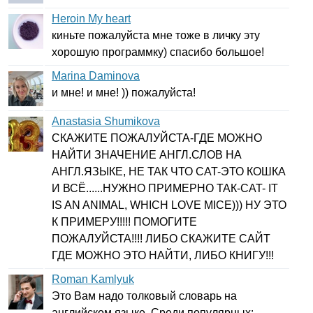
Heroin My heart
киньте пожалуйста мне тоже в личку эту
хорошую программку) спасибо большое!
Marina Daminova
и мне! и мне! )) пожалуйста!
Anastasia Shumikova
СКАЖИТЕ ПОЖАЛУЙСТА-ГДЕ МОЖНО
НАЙТИ ЗНАЧЕНИЕ АНГЛ.СЛОВ НА
АНГЛ.ЯЗЫКЕ, НЕ ТАК ЧТО
CAT-
ЭТО КОШКА
И ВСЁ......НУЖНО ПРИМЕРНО ТАК-
CAT-
IT
IS
AN
ANIMAL
,
WHICH
LOVE
MICE
))) НУ ЭТО
К ПРИМЕРУ!!!!! ПОМОГИТЕ
ПОЖАЛУЙСТА!!!! ЛИБО СКАЖИТЕ САЙТ
ГДЕ МОЖНО ЭТО НАЙТИ, ЛИБО КНИГУ!!!
Roman Kamlyuk
Это Вам надо толковый словарь на
английском языке. Среди популярных: