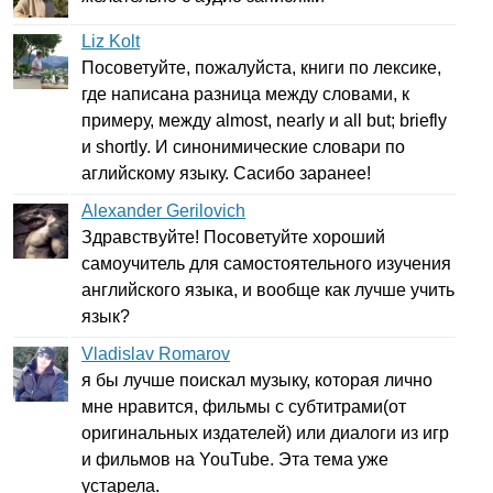
Liz Kolt
Посоветуйте, пожалуйста, книги по лексике,
где написана разница между словами, к
примеру, между
almost
,
nearly
и
all
but
;
briefly
и
shortly
. И синонимические словари по
аглийскому языку. Сасибо заранее!
Alexander Gerilovich
Здравствуйте! Посоветуйте хороший
самоучитель для самостоятельного изучения
английского языка, и вообще как лучше учить
язык?
Vladislav Romarov
я бы лучше поискал музыку, которая лично
мне нравится, фильмы с субтитрами(от
оригинальных издателей) или диалоги из игр
и фильмов на
YouTube
. Эта тема уже
устарела.