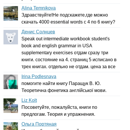
Alina Temnikova
Здравствуйте!Не подскажете,где можно
скачать 4000
essential
words
с 4 по 6 книгу?
Денис Солнцев
Speak
out
intermediate
workbook
student's
book
and
english
grammar
in
USA
supplementary
exercises
отдам сразу три
книги. состояние на 4. страниц 5 исписано в
трех книгах. отдельно не отдам. цена за все
Irina Podlesnaya
помогите найти книгу Паращук В. Ю.
Теоретична фонетика англійської мови.
Liz Kolt
Посоветуйте, пожалуйста, книги по
предлогам. Теория и упражнения.
Ольга Портяная