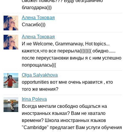
сможет помочь??? Буду безгранично
благодарна)))
Алена Токовая
Спасибо)))
Алена Токовая
И не
Welcome
,
Grammarway
,
Hot
topics
...
кажется,что все перерыла(((((((( обидно......
после переустановки винды я с ним успешно
попрощалась(((
Olga Salyakhova
opportunities
вот мне очень нравится , кто
того же мнения?
Irina Poleva
Всегда мечтали свободно общаться на
иностранных языках? Вам не хватало
времени? Школа иностранных языков
"
Cambridge
" предлагает Вам услуги обучения