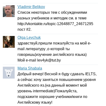
Vladimir Belikov
Список некоторых тем с обсуждениями
разных учебников и методик см. в теме
http
://
vkontakte
.
ru
/
topic-
12648877_24671295
пост #2.
Olga Levchuk
здравствуй,пришли пожалуйста на мой
e-
mail
литературу ,о которой ты
говоришь(изучение английского языка)
Мой
e-mail
lev
4
yk
@
tut
.
by
Maria Shabala
Добрый вечер! Весной я буду сдавать
IELTS
,
а сейчас хочу заняться повышением уровня
Английского яз.(на данный момент мой
уровень
intermediate
)Пожалуйста,
подскажите хорошие учебники/книги по
Английскому языку!