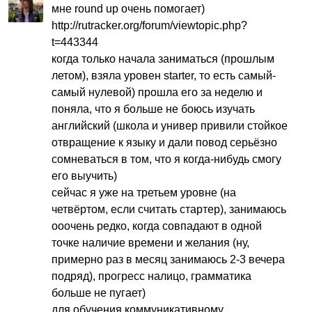
мне
round
up
очень помогает)
http
://
rutracker
.
org
/
forum
/
viewtopic
.
php
?
t
=443344
когда только начала заниматься (прошлым
летом), взяла уровен
starter
, то есть самый-
самый нулевой) прошла его за неделю и
поняла, что я больше не боюсь изучать
английский (школа и универ привили стойкое
отвращение к языку и дали повод серьёзно
сомневаться в том, что я когда-нибудь смогу
его выучить)
сейчас я уже на третьем уровне (на
четвёртом, если считать стартер), занимаюсь
ооочень редко, когда совпадают в одной
точке наличие времени и желания (ну,
примерно раз в месяц занимаюсь 2-3 вечера
подряд), прогресс налицо, грамматика
больше не пугает)
для обучения коммуникативному