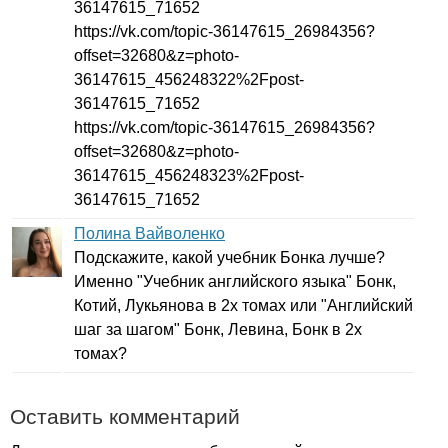
36147615_71652
https
://
vk
.
com
/
topic-
36147615_26984356?
offset
=32680&
z
=
photo-
36147615_456248322%2
Fpost-
36147615_71652
https
://
vk
.
com
/
topic-
36147615_26984356?
offset
=32680&
z
=
photo-
36147615_456248323%2
Fpost-
36147615_71652
Полина Вайволенко
Подскажите, какой учебник Бонка лучше?
Именно "Учебник английского языка" Бонк,
Котий, Лукьянова в 2х томах или "Английский
шаг за шагом" Бонк, Левина, Бонк в 2х
томах?
Оставить комментарий