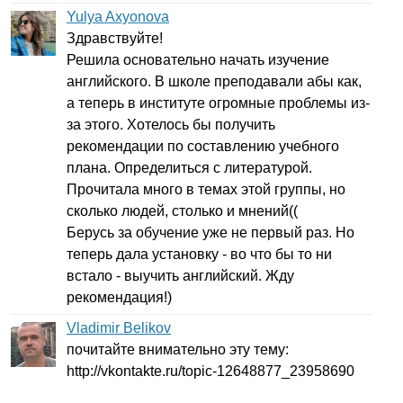
Yulya Axyonova
Здравствуйте!
Решила основательно начать изучение
английского. В школе преподавали абы как,
а теперь в институте огромные проблемы из-
за этого. Хотелось бы получить
рекомендации по составлению учебного
плана. Определиться с литературой.
Прочитала много в темах этой группы, но
сколько людей, столько и мнений((
Берусь за обучение уже не первый раз. Но
теперь дала установку - во что бы то ни
встало - выучить английский. Жду
рекомендация!)
Vladimir Belikov
почитайте внимательно эту тему:
http
://
vkontakte
.
ru
/
topic-
12648877_23958690