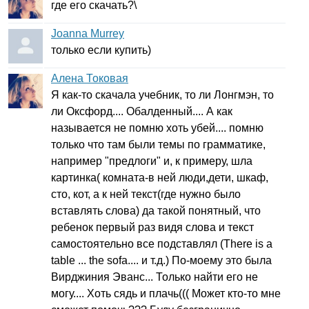
где его скачать?\
Joanna Murrey
только если купить)
Алена Токовая
Я как-то скачала учебник, то ли Лонгмэн, то
ли Оксфорд.... Обалденный.... А как
называется не помню хоть убей.... помню
только что там были темы по грамматике,
например "предлоги" и, к примеру, шла
картинка( комната-в ней люди,дети, шкаф,
сто, кот, а к ней текст(где нужно было
вставлять слова) да такой понятный, что
ребенок первый раз видя слова и текст
самостоятельно все подставлял (
There
is
a
table
...
the
sofa
.... и т.д.) По-моему это была
Вирджиния Эванс... Только найти его не
могу.... Хоть сядь и плачь((( Может кто-то мне