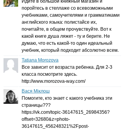
Идите в большой книжный магазин и
поройтесь в стеллаже со всевозможными
учебниками, самоучителями и грамматиками
английского языка: полистайсе их,
почитайте, в общем прочувствуйте. Вот к
какой книге душа ляжет - ту и берите. Не
думаю, что есть какой-то один идеальный
учебник, который подходит абсолютно всем.
Tatiana Morozova
Все зависит от возраста ребенка. Для 2-3
класса посмотрите здесь.
http
://
www
.
morozova-way
.
com
/
Вася Міклош
Помогите, кто знает с какого учебника эти
страницы???
https
://
vk
.
com
/
topic-
36147615_26984356?
offset
=32680&
z
=
photo-
36147615_456248321%2
Fpost-