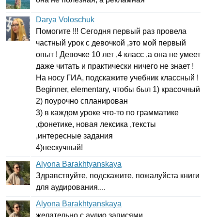
Darya Voloschuk
Помогите !!! Сегодня первый раз провела
частный урок с девочкой ,это мой первый
опыт ! Девочке 10 лет ,4 класс ,а она не умеет
даже читать и практически ничего не знает !
На носу ГИА, подскажите учебник классный !
Beginner
,
elementary
, чтобы был 1) красочный
2) поурочно спланирован
3) в каждом уроке что-то по грамматике
,фонетике, новая лексика ,тексты
,интересные задания
4)нескучный!
Alyona Barakhtyanskaya
Здравствуйте, подскажите, пожалуйста книги
для аудирования....
Alyona Barakhtyanskaya
желательно с аудио записями