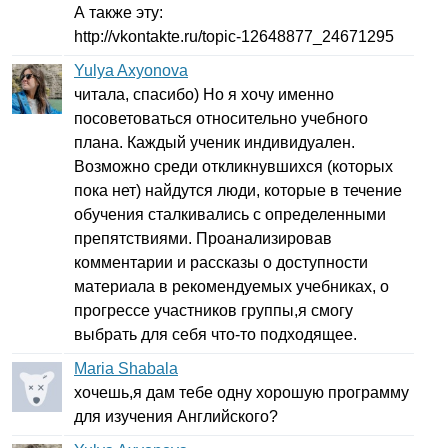
А также эту:
http
://
vkontakte
.
ru
/
topic-
12648877_24671295
Yulya Axyonova
читала, спасибо) Но я хочу именно
посоветоваться относительно учебного
плана. Каждый ученик индивидуален.
Возможно среди откликнувшихся (которых
пока нет) найдутся люди, которые в течение
обучения сталкивались с определенными
препятствиями. Проанализировав
комментарии и рассказы о доступности
материала в рекомендуемых учебниках, о
прогрессе участников группы,я смогу
выбрать для себя что-то подходящее.
Maria Shabala
хочешь,я дам тебе одну хорошую программу
для изучения Английского?