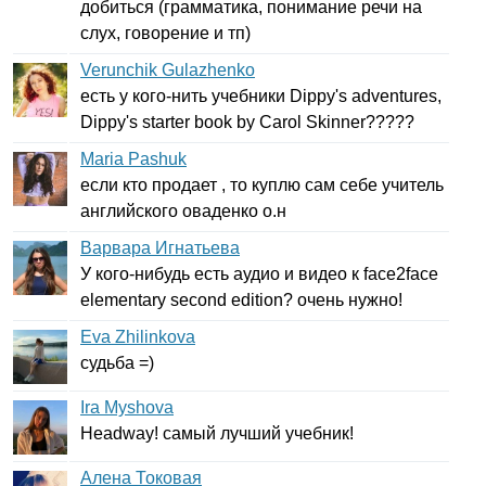
добиться (грамматика, понимание речи на
слух, говорение и тп)
Verunchik Gulazhenko
есть у кого-нить учебники
Dippy's
adventures
,
Dippy's
starter
book
by
Carol
Skinner
?????
Maria Pashuk
если кто продает , то куплю сам себе учитель
английского оваденко о.н
Варвара Игнатьева
У кого-нибудь есть аудио и видео к
face
2
face
elementary
second
edition
? очень нужно!
Eva Zhilinkova
судьба =)
Ira Myshova
Headway
! самый лучший учебник!
Алена Токовая