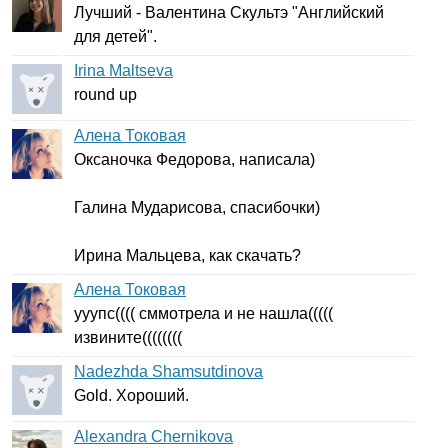
Лучший - Валентина Скультэ "Английский
для детей".
Irina Maltseva
round
up
Алена Токовая
Оксаночка Федорова, написала)
Галина Мударисова, спасибочки)
Ирина Мальцева, как скачать?
Алена Токовая
ууупс(((( сммотрела и не нашла(((((
извините((((((((
Nadezhda Shamsutdinova
Gold
. Хороший.
Alexandra Chernikova