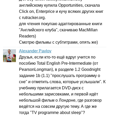
английскому купила
Opportunities
, скачала
Click
on
,
Enterprice
и кучу всяких других книг
с
rutracker
.
org
.
для чтения покупаю адаптированные книги
"Английского клуба", скачиваю
MacMillan
Readers
)
Смотрю фильмы с субтитрами, опять же)
Alexander Pavlov
Друзья, если кто-то ещё вдруг учится по
пособию
Total
English
Pre-Intermediate
(от
PearsonLongman
), в разделе 1.2
Goodnight
задание 1
b
(1.1) "прослушать программу о
сне" и отметить слова, которые услышали". К
учебнику прилагается
DVD-
диск с
небольшими зарисовками, и первой идёт
небольшой фильм о Лондоне, где разговор
ведётся на совсем другую тему. А где же
тогда "
TV
programme
about
sleep
"?