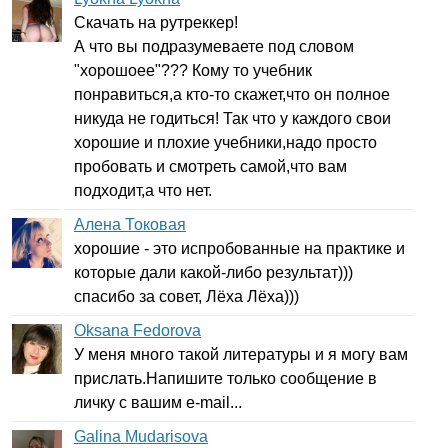
Скачать на рутреккер!
А что вы подразумеваете под словом
"хорошоее"??? Кому то учебник
понравиться,а кто-то скажет,что он полное
никуда не годиться! Так что у каждого свои
хорошие и плохие учебники,надо просто
пробовать и смотреть самой,что вам
подходит,а что нет.
Алена Токовая
хорошие - это испробованные на практике и
которые дали какой-либо результат)))
спасибо за совет, Лёха Лёха)))
Oksana Fedorova
У меня много такой литературы и я могу вам
прислать.Напишите только сообщение в
личку с вашим
e-mail
...
Galina Mudarisova