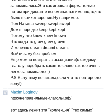
запоминались.Это как игровая форма,только
потом при диктанте вспоминается именно,то,что
было в стихотворение.Ну например:
Пол Наташа
sweep-swept-swept
Дом в порядке
keep-kept-kept
Потому-что
know-knew-known
Что когда-то
grow-grew-grown
И конечно
dream-dreamt-dreamt
Выйти заму без проблем!
Еще можно поиграть в ассоциации(к каждому
глаголу подобрать какое-то слово-так тое очень
легко запоминается!)
P
.
S
Я эту тему не читала,если что-то повторяется
sorry
!)
Maxim Loginov
http
://неправильные-глаголы.рф/
вот здесь лежит эта "коллекция" "тех самых"