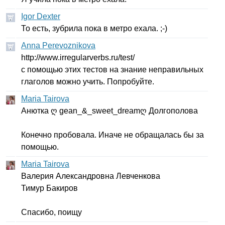
Igor Dexter
То есть, зубрила пока в метро ехала. ;-)
Anna Perevoznikova
http
://
www
.
irregularverbs
.
ru
/
test
/
с помощью этих тестов на знание неправильных
глаголов можно учить. Попробуйте.
Maria Tairova
Анютка ღ
gean
_&_
sweet
_
dream
ღ Долгополова
Конечно пробовала. Иначе не обращалась бы за
помощью.
Maria Tairova
Валерия Александровна Левченкова
Тимур Бакиров
Спасибо, поищу