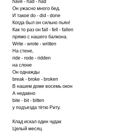
have
-
had
-
had
Он ужасно много бед.
И такое
do
-
did
-
done
Когда был он сильно пьян!
Как то раз он
fall
-
fell
-
fallen
прямо с нашего балкона.
Write
-
wrote
-
written
На стене,
ride
-
rode
-
ridden
на слоне
Он однажды
break
-
broke
-
broken
В нашем доме восемь окон
А недавно
bite
-
bit
-
bitten
у подъезда тётю Риту.
Клад искал один чудак
Целый месяц