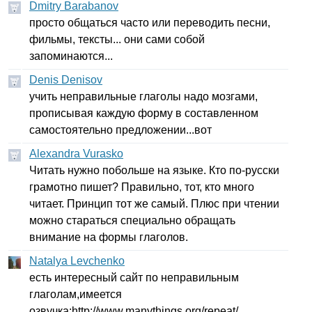
Dmitry Barabanov
просто общаться часто или переводить песни,
фильмы, тексты... они сами собой
запоминаются...
Denis Denisov
учить неправильные глаголы надо мозгами,
прописывая каждую форму в составленном
самостоятельно предложении...вот
Alexandra Vurasko
Читать нужно побольше на языке. Кто по-русски
грамотно пишет? Правильно, тот, кто много
читает. Принцип тот же самый. Плюс при чтении
можно стараться специально обращать
внимание на формы глаголов.
Natalya Levchenko
есть интересный сайт по неправильным
глаголам,имеется
озвучка:
http
://
www
.
manythings
.
org
/
repeat
/