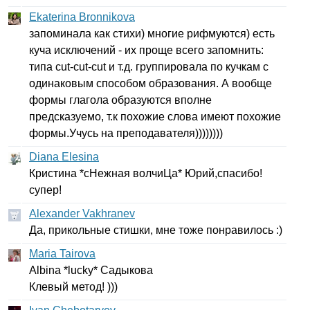
Ekaterina Bronnikova
запоминала как стихи) многие рифмуются) есть
куча исключений - их проще всего запомнить:
типа
cut-cut-cut
и т.д. группировала по кучкам с
одинаковым способом образования. А вообще
формы глагола образуются вполне
предсказуемо, т.к похожие слова имеют похожие
формы.Учусь на преподавателя))))))))
Diana Elesina
Кристина *сНежная волчиЦа* Юрий,спасибо!
супер!
Alexander Vakhranev
Да, прикольные стишки, мне тоже понравилось :)
Maria Tairova
Albina
*
lucky
* Садыкова
Клевый метод! )))