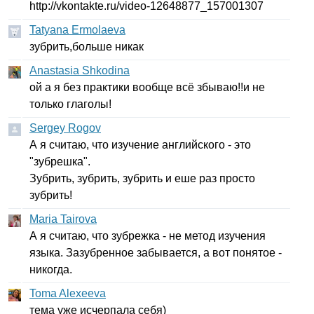
http
://
vkontakte
.
ru
/
video-
12648877_157001307
Tatyana Ermolaeva
зубрить,больше никак
Anastasia Shkodina
ой а я без практики вообще всё збываю!!и не
только глаголы!
Sergey Rogov
А я считаю, что изучение английского - это
"зубрешка".
Зубрить, зубрить, зубрить и еше раз просто
зубрить!
Maria Tairova
А я считаю, что зубрежка - не метод изучения
языка. Зазубренное забывается, а вот понятое -
никогда.
Toma Alexeeva
тема уже исчерпала себя)