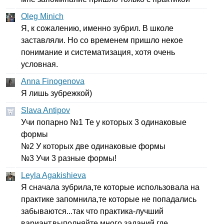
Oleg Minich
Я, к сожалению, именно зубрил. В школе
заставляли. Но со временем пришло некое
понимание и систематизация, хотя очень
условная.
Anna Finogenova
Я лишь зубрежкой)
Slava Antipov
Учи попарно №1 Те у которых 3 одинаковые
формы
№2 У которых две одинаковые формы
№3 Учи 3 разные формы!
Leyla Agakishieva
Я сначала зубрила,те которые использовала на
практике запомнила,те которые не попадались
забываются...так что практика-лучший
вариант,выполняйте много заданий,где