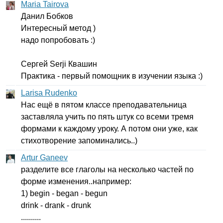
Maria Tairova
Данил Бобков
Интересный метод )
надо попробовать :)
Сергей
Serji
Квашин
Практика - первый помощник в изучении языка :)
Larisa Rudenko
Нас ещё в пятом классе преподавательница
заставляла учить по пять штук со всеми тремя
формами к каждому уроку. А потом они уже, как
стихотворение запоминались..)
Artur Ganeev
разделите все глаголы на несколько частей по
форме изменения..например:
1)
begin
-
began
-
begun
drink
-
drank
-
drunk
..........