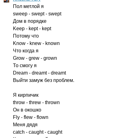
Пол метлой я
sweep
-
swept
-
swept
Дом в порядке
Keep
-
kept
-
kept
Потому что
Know
-
knew
-
known
Что когда я
Grow
-
grew
-
grown
То смогу я
Dream
-
dreamt
-
dreamt
Выйти замуж без проблем.
Я кирпичик
throw
-
threw
-
thrown
Он в окошко
Fly
-
flew
-
flown
Меня дядя
catch
-
caught
-
caught