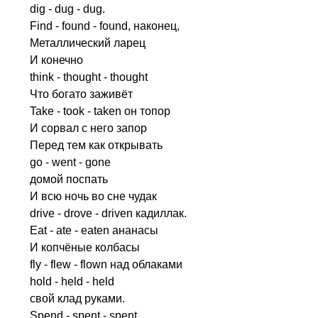
dig
-
dug
-
dug
.
Find
-
found
-
found
, наконец,
Металлический ларец
И конечно
think
-
thought
-
thought
Что богато заживёт
Take
-
took
-
taken
он топор
И сорвал с него запор
Перед тем как открывать
go
-
went
-
gone
домой поспать
И всю ночь во сне чудак
drive
-
drove
-
driven
кадиллак.
Eat
-
ate
-
eaten
ананасы
И копчёные колбасы
fly
-
flew
-
flown
над облаками
hold
-
held
-
held
свой клад руками.
Spend
-
spent
-
spent