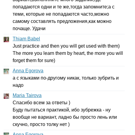
попадаются одни и те же,тогда запомните;а с
теми, которые не попадаются часто,можно
самому составлять предложения,как можно
почаще. Удачи
Thiam Babel
Just
practice
and
then
you
will
get
used
with
them
)
The
more
you
learn
them
by
heart
,
the
more
you
will
forget
them
for
sure
)
Anna Egorova
а с языками по-другому никак, только зубрить и
надо
Maria Tairova
Спасибо всем за ответы )
Буду пытаться практикой, ибо зубрежка - ну
вообще не вариант, ладно бы просто лень или
скучно, просто толку нет )
Anna Egorova