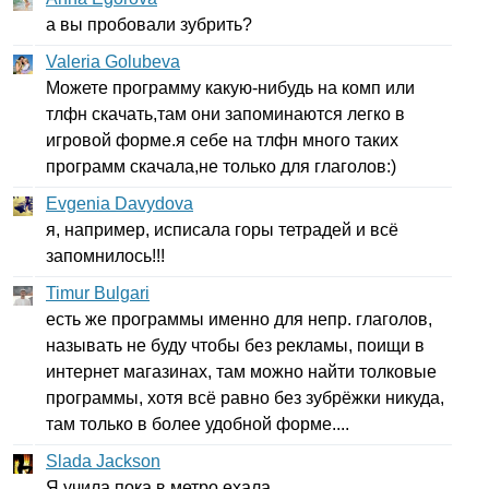
а вы пробовали зубрить?
Valeria Golubeva
Можете программу какую-нибудь на комп или
тлфн скачать,там они запоминаются легко в
игровой форме.я себе на тлфн много таких
программ скачала,не только для глаголов:)
Evgenia Davydova
я, например, исписала горы тетрадей и всё
запомнилось!!!
Timur Bulgari
есть же программы именно для непр. глаголов,
называть не буду чтобы без рекламы, поищи в
интернет магазинах, там можно найти толковые
программы, хотя всё равно без зубрёжки никуда,
там только в более удобной форме....
Slada Jackson
Я учила пока в метро ехала.