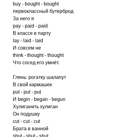
buy
-
bought
-
bought
первоклассный бутерброд
За него я
pay
-
paid
-
paid
В классе в парту
lay
-
laid
-
laid
И совсем не
think
-
thought
-
thought
Что сосед его умнёт.
Глянь: рогатку шалапут
В свой кармашек
put
-
put
-
put
И
begin
-
began
-
begun
Хулиганить хулиган
Он подушку
cut
-
cut
-
cut
Брата в ванной
shut
-
shut
-
shut