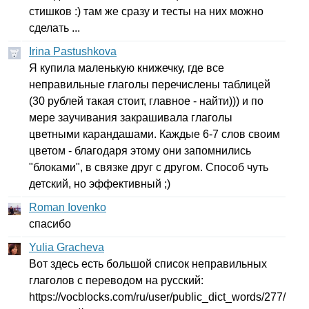
стишков :) там же сразу и тесты на них можно
сделать ...
Irina Pastushkova
Я купила маленькую книжечку, где все
неправильные глаголы перечислены таблицей
(30 рублей такая стоит, главное - найти))) и по
мере заучивания закрашивала глаголы
цветными карандашами. Каждые 6-7 слов своим
цветом - благодаря этому они запомнились
"блоками", в связке друг с другом. Способ чуть
детский, но эффективный ;)
Roman Iovenko
спасибо
Yulia Gracheva
Вот здесь есть большой список неправильных
глаголов с переводом на русский:
https
://
vocblocks
.
com
/
ru
/
user
/
public
_
dict
_
words
/277/