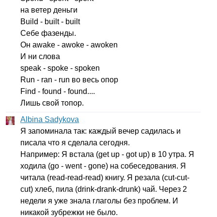
на ветер деньги
Build
-
built
-
built
Себе фазенды.
Он
awake
-
awoke
-
awoken
И ни слова
speak
-
spoke
-
spoken
Run
-
ran
-
run
во весь опор
Find
-
found
-
found
....
Лишь свой топор.
Albina Sadykova
Я запоминала так: каждый вечер садилась и
писала что я сделала сегодня.
Например: Я встала (
get
up
-
got
up
) в 10 утра. Я
ходила (
go
-
went
-
gone
) на собеседования. Я
читала (
read-read-read
) книгу. Я резала (
cut-cut-
cut
) хлеб, пила (
drink-drank-drunk
) чай. Через 2
недели я уже знала глаголы без проблем. И
никакой зубрежки не было.