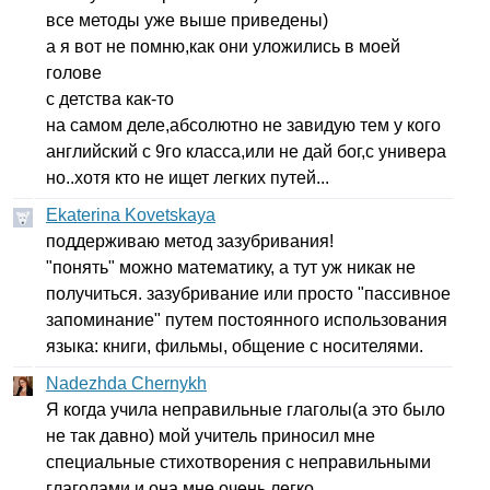
все методы уже выше приведены)
а я вот не помню,как они уложились в моей
голове
с детства как-то
на самом деле,абсолютно не завидую тем у кого
английский с 9го класса,или не дай бог,с универа
но..хотя кто не ищет легких путей...
Ekaterina Kovetskaya
поддерживаю метод зазубривания!
"понять" можно математику, а тут уж никак не
получиться. зазубривание или просто "пассивное
запоминание" путем постоянного использования
языка: книги, фильмы, общение с носителями.
Nadezhda Chernykh
Я когда учила неправильные глаголы(а это было
не так давно) мой учитель приносил мне
специальные стихотворения с неправильными
глаголами и она мне очень легко