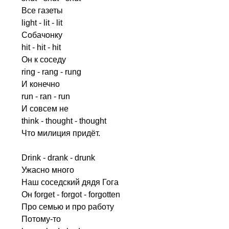
Все газеты
light
-
lit
-
lit
Собачонку
hit
-
hit
-
hit
Он к соседу
ring
-
rang
-
rung
И конечно
run
-
ran
-
run
И совсем не
think
-
thought
-
thought
Что милиция придёт.
Drink
-
drank
-
drunk
Ужасно много
Наш соседский дядя Гога
Он
forget
-
forgot
-
forgotten
Про семью и про работу
Потому-то