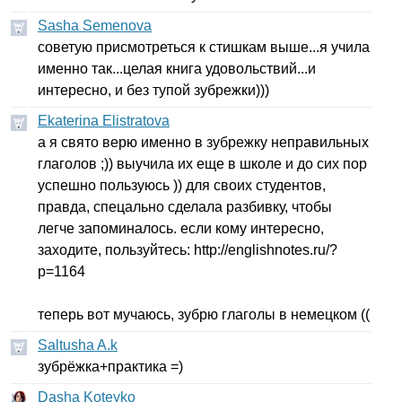
Sasha Semenova
c
оветую присмотреться к стишкам выше...я учила
именно так...целая книга удовольствий...и
интересно, и без тупой зубрежки)))
Ekaterina Elistratova
а я свято верю именно в зубрежку неправильных
глаголов ;)) выучила их еще в школе и до сих пор
успешно пользуюсь )) для своих студентов,
правда, спецально сделала разбивку, чтобы
легче запоминалось. если кому интересно,
заходите, пользуйтесь:
http
://
englishnotes
.
ru
/?
p
=1164
теперь вот мучаюсь, зубрю глаголы в немецком ((
Saltusha A.k
зубрёжка+практика =)
Dasha Koteyko