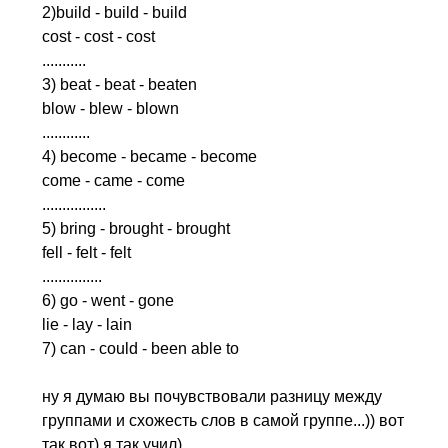
2)
build
-
build
-
build
cost
-
cost
-
cost
...........
3)
beat
-
beat
-
beaten
blow
-
blew
-
blown
............
4)
become
-
became
-
become
come
-
came
-
come
................
5)
bring
-
brought
-
brought
fell
-
felt
-
felt
...............
6)
go
-
went
-
gone
lie
-
lay
-
lain
7)
can
-
could
-
been
able
to
ну я думаю вы почувствовали разницу между
группами и схожесть слов в самой группе...)) вот
так вот) я так учил)