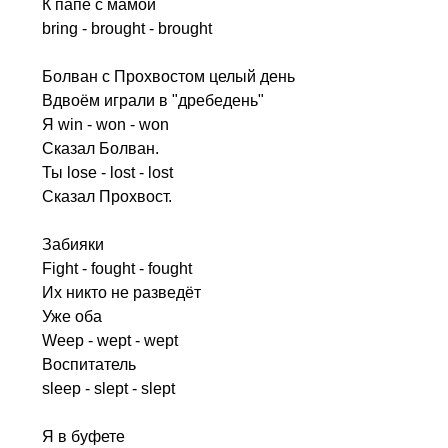
К папе с мамой
bring
-
brought
-
brought
Болван с Прохвостом целый день
Вдвоём играли в "дребедень"
Я
win
-
won
-
won
Сказал Болван.
Ты
lose
-
lost
-
lost
Сказал Прохвост.
Забияки
Fight
-
fought
-
fought
Их никто не разведёт
Уже оба
Weep
-
wept
-
wept
Воспитатель
sleep
-
slept
-
slept
Я в буфете