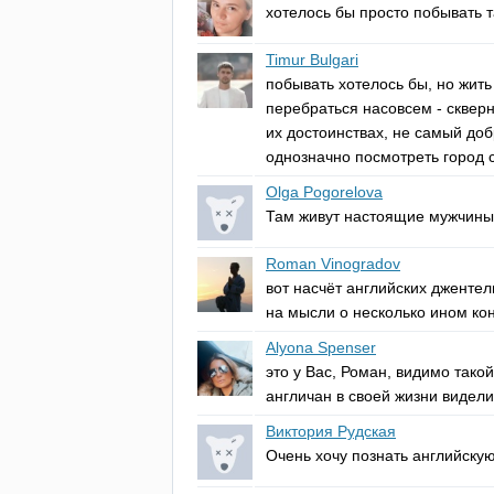
хотелось бы просто побывать та
Timur Bulgari
побывать хотелось бы, но жить
перебраться насовсем - скверн
их достоинствах, не самый до
однозначно посмотреть город ст
Olga Pogorelova
Там живут настоящие мужчины 
Roman Vinogradov
вот насчёт английских джентел
на мысли о несколько ином кон
Alyona Spenser
это у Вас, Роман, видимо тако
англичан в своей жизни видели
Виктория Рудская
Очень хочу познать английскую