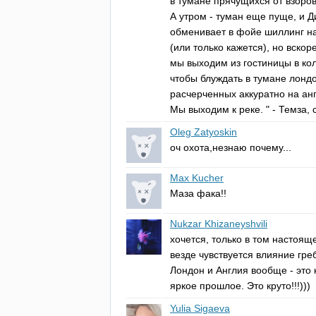
в тумане прячущихся от взоров
А утром - туман еще пуще, и Д
обменивает в фойе шиллинг на
(или только кажется), но вскор
мы выходим из гостиницы в ко
чтобы блуждать в тумане лондо
расчерченных аккуратно на ан
Мы выходим к реке. " - Темза, с
Oleg Zatyoskin
оч охота,незнаю почему...
Max Kucher
Маза фака!!
Nukzar Khizaneyshvili
хочется, только в том настоящ
везде чувствуется влияние гре
Лондон и Англия вообще - это 
яркое прошлое. Это круто!!!)))
Yulia Sigaeva