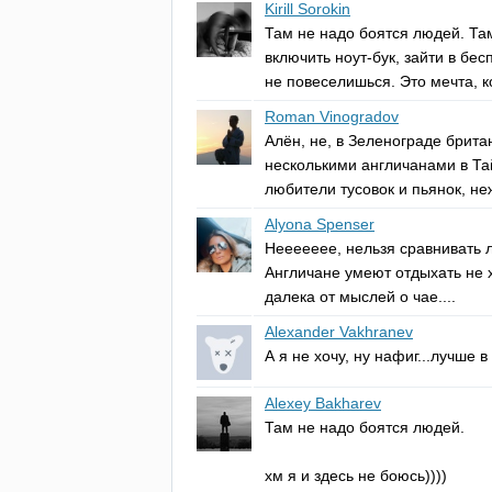
Kirill Sorokin
Там не надо боятся людей. Та
включить ноут-бук, зайти в бе
не повеселишься. Это мечта, к
Roman Vinogradov
Алён, не, в Зеленограде брита
несколькими англичанами в Та
любители тусовок и пьянок, не
Alyona Spenser
Неееееее, нельзя сравнивать 
Англичане умеют отдыхать не х
далека от мыслей о чае....
Alexander Vakhranev
А я не хочу, ну нафиг...лучше в
Alexey Bakharev
Там не надо боятся людей.
хм я и здесь не боюсь))))