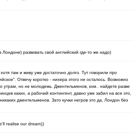
в Лондоне) развивать свой английский где-то же надо)
 хотя там и живу уже достаточно долго. Тут говорили про
йское". Отвечу коротко - нихера этого не осталось. Возможно
о утрам, но не молодежь. Джентельменов, кхм.. найдете разве
ринцев каких, а рабочий контингент, давно уже забил на все это,
никаких джентельменов. Зато кучки негров это да, Лондон без
'll
realise
our
dream
))