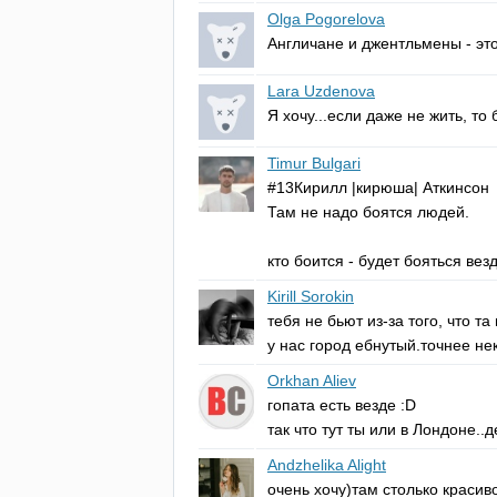
Olga Pogorelova
Англичане и джентльмены - эт
Lara Uzdenova
Я хочу...если даже не жить, то
Timur Bulgari
#13Кирилл |кирюша| Аткинсон
Там не надо боятся людей.
кто боится - будет бояться везд
Kirill Sorokin
тебя не бьют из-за того, что т
у нас город ебнутый.точнее не
Orkhan Aliev
гопата есть везде :
D
так что тут ты или в Лондоне..
Andzhelika Alight
очень хочу)там столько красив