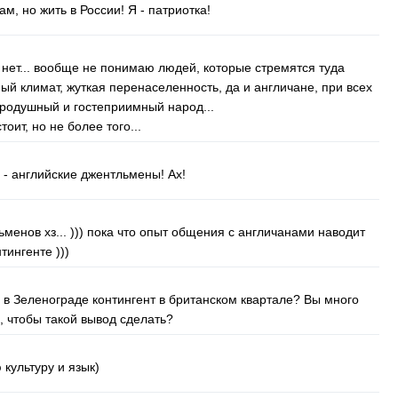
м, но жить в России! Я - патриотка!
 нет... вообще не понимаю людей, которые стремятся туда
ый климат, жуткая перенаселенность, да и англичане, при всех
бродушный и гостеприимный народ...
оит, но не более того...
- английские джентльмены! Ах!
ьменов хз... ))) пока что опыт общения с англичанами наводит
тингенте )))
й в Зеленограде контингент в британском квартале? Вы много
, чтобы такой вывод сделать?
 культуру и язык)