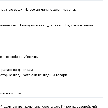
о разные вещи. Не все англичане джентльмены.
 бывать там. Почему-то меня туда тянет. Лондон-моя мечта.
е... от себя не убежишь...
а нравишься девочкам
которые люди, хотя они не люди, а гопари
дело не в этом
ой архитектуры,замки,мне кажется,это Питер на европейский