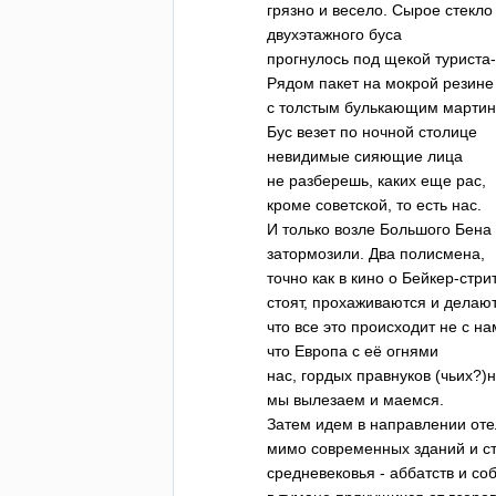
грязно и весело. Сырое стекло
двухэтажного буса
прогнулось под щекой туриста-
Рядом пакет на мокрой резине
с толстым булькающим мартин
Бус везет по ночной столице
невидимые сияющие лица
не разберешь, каких еще рас,
кроме советской, то есть нас.
И только возле Большого Бена
затормозили. Два полисмена,
точно как в кино о Бейкер-стрит
стоят, прохаживаются и делают
что все это происходит не с на
что Европа с её огнями
нас, гордых правнуков (чьих?)н
мы вылезаем и маемся.
Затем идем в направлении от
мимо современных зданий и с
средневековья - аббатств и со