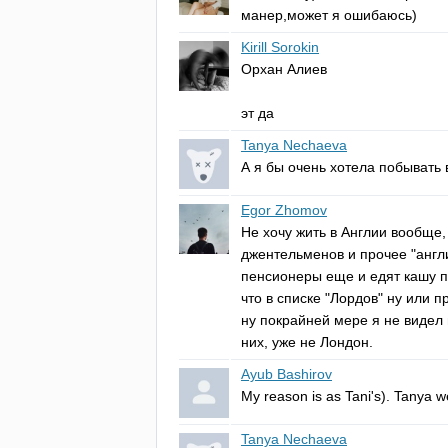
манер,может я ошибаюсь)
Kirill Sorokin
Орхан Алиев
эт да
Tanya Nechaeva
А я бы очень хотела побывать 
Egor Zhomov
Не хочу жить в Англии вообще,
джентельменов и прочее "англи
пенсионеры еще и едят кашу п
что в списке "Лордов" ну или п
ну покрайней мере я не видел 
них, уже не Лондон.
Ayub Bashirov
My
reason
is
as
Tani's
).
Tanya
we
Tanya Nechaeva