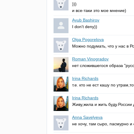
)))
и все-таки это мое мнение)
Ayub Bashirov
I
don't
deny
))
Olga Pogorelova
Можно подумать, что у нас в 
Roman Vinogradov
нет сложившегося образа "русс
Irina Richards
т.е. кто не ест кашу по утрам,т
Irina Richards
Живу,жила и жить буду.России д
Anna Savelyeva
не хочу, там сыро, пасмурно и 