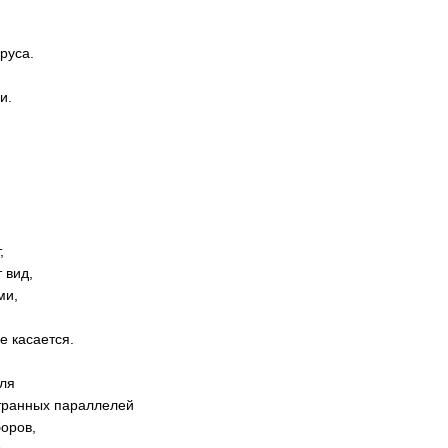
руса.
и.
,
 вид,
ми,
е касается.
еля
транных параллелей
боров,