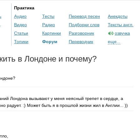
Практика
ь
Аудио
Тесты
Перевод песен
Анекдоты
ь
Видео
Радио
Подборки слов
Тексты англ.
Статьи
Картинки
Разговорник
озвучка
Топики
Форум
Переводчик
еще...
жить в Лондоне и почему?
ондоне?
аний Лондона вызывают у меня неясный трепет в сердце, а
но радует. :) Может быть я в прошлой жизни жил в Англии... ))
тло,