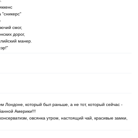
.
иккенс
 "сникерс"
е
лючий смог,
нских дорог,
глийский манер.
эр!"
ем Лондоне, который был раньше, а не тот, который сейчас -
банной Америки!!!
консерватизм, овсянка утром, настоящий чай, красивые замки,