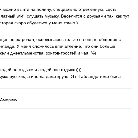
м можно выйти на поляну, специально отделенную, сесть,
сплатный
wi-fi
, слушать музыку. Веселится с друзьями так, как тут
оторая скоро сбудеться у меня точно.)
нцев не встречал, основываюсь только на опыте общения с
йланде. У меня сложилось впечатление, что они больше
жели джентльменства, зонтов-тростей и чая. %)
людей на отдыхе и людей вне отдыха))))
уже русских, а иногда даже круче. Я в Тайланде тоже была
 Америку...