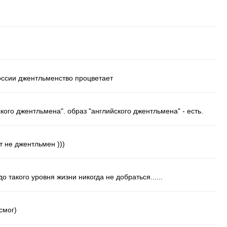
России джентльменство процветает
кого джентльмена". образ "английского джентльмена" - есть.
от не джентльмен )))
о такого уровня жизни никогда не добраться......
смог)