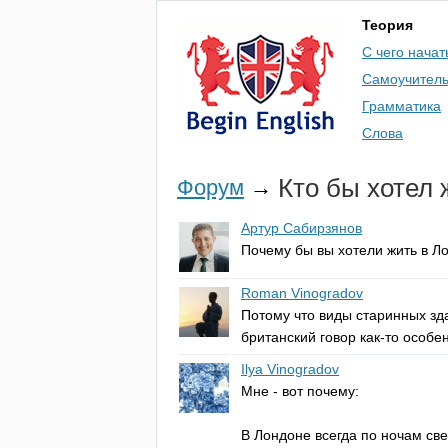
Теория
С чего начат
Самоучител
Грамматика
Слова
Кто бы хотел 
Форум
→
Артур Сабирзянов
Почему бы вы хотели жить в Л
Roman Vinogradov
Потому что виды старинных зд
британский говор как-то особен
Ilya Vinogradov
Мне - вот почему:
В Лондоне всегда по ночам све