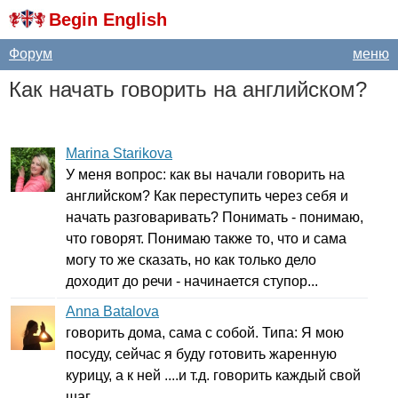
Begin English
Форум
меню
Как начать говорить на английском?
Marina Starikova
У меня вопрос: как вы начали говорить на
английском? Как переступить через себя и
начать разговаривать? Понимать - понимаю,
что говорят. Понимаю также то, что и сама
могу то же сказать, но как только дело
доходит до речи - начинается ступор...
Anna Batalova
говорить дома, сама с собой. Типа: Я мою
посуду, сейчас я буду готовить жаренную
курицу, а к ней ....и т.д. говорить каждый свой
шаг.