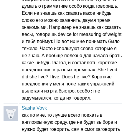
думать о грамматике особо когда говоришь.
Если не знаешь как сказать какое нибудь
слово его можно заменить, двумя тремя
знакомыми. Например не знаешь как сказать
весы, говоришь
device
for
measuring
of
weight
и тебя поймут. Но вот их мне понимать было
тяжело. Часто используют слова которые я
не знаю. А вообще полезно для начала брать
какие-нибудь глагол, и составлять короткие
предложения в разных временах.
She
lived
.
did
she
live
?
I
live
.
Does
he
live
? Короткие
предлоения у меня поле таких упражнеий
вылетали из рта быстро, особо я не
задумывался, когда их говорил.
Sasha Vovk
как по мне, то лучше всего поехать в
англоязычную среду, где не будет выбора и
нужно будет говорить. сам я смог заговорить