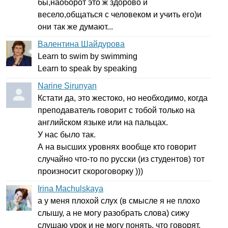
бы,наоборот это ж здорово и
весело,общаться с человеком и учить его)и
они так же думают...
Валентина Шайдурова
Learn
to
swim
by
swimming
Learn
to
speak
by
speaking
Narine Sirunyan
Кстати да, это жестоко, но необходимо, когда
преподаватель говорит с тобой только на
английском языке или на пальцах.
У нас было так.
А на высших уровнях вообще кто говорит
случайно что-то по русски (из студентов) тот
произносит скороговорку )))
Irina Machulskaya
а у меня плохой слух (в смысле я не плохо
слышу, а не могу разобрать слова) сижу
слушаю урок и не могу понять, что говорят,