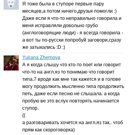
Я тоже была в ступоре первые пару
месяцев,а потом ничего,друзья помогли :)
Даже если я что-то неправильно говорила и
меня исправляли довольно грубо
(англоговорящие люди) - я всегда говорила -
а вот ты по-русски попробуй заговори,сразу
же затыкались :
D
:)
Yuliana Zhernova
А я когда слышу что кто-то поет или говорит
что-то на англ.яз то понимаю что говорит
типа.7 вроде как мне так кажется и в голове
могу продолжить мысленно типа продолжить
петь, даже если песню не слышала. а когда
пробую ве это вслух повторять начинается
ступор.
((
а разговаривать хочется на англ.яз так.. чтоб
прям как скороговорка)