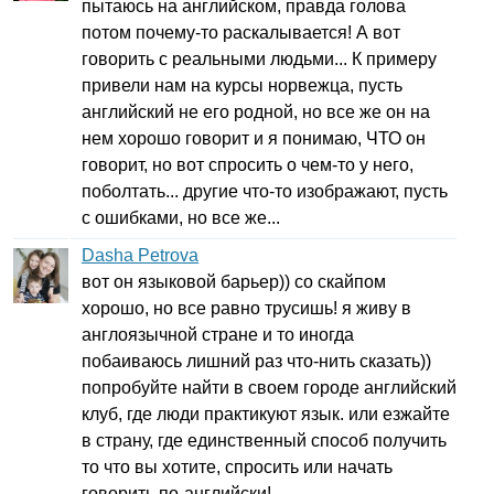
пытаюсь на английском, правда голова
потом почему-то раскалывается! А вот
говорить с реальными людьми... К примеру
привели нам на курсы норвежца, пусть
английский не его родной, но все же он на
нем хорошо говорит и я понимаю, ЧТО он
говорит, но вот спросить о чем-то у него,
поболтать... другие что-то изображают, пусть
с ошибками, но все же...
Dasha Petrova
вот он языковой барьер)) со скайпом
хорошо, но все равно трусишь! я живу в
англоязычной стране и то иногда
побаиваюсь лишний раз что-нить сказать))
попробуйте найти в своем городе английский
клуб, где люди практикуют язык. или езжайте
в страну, где единственный способ получить
то что вы хотите, спросить или начать
говорить по-английски!