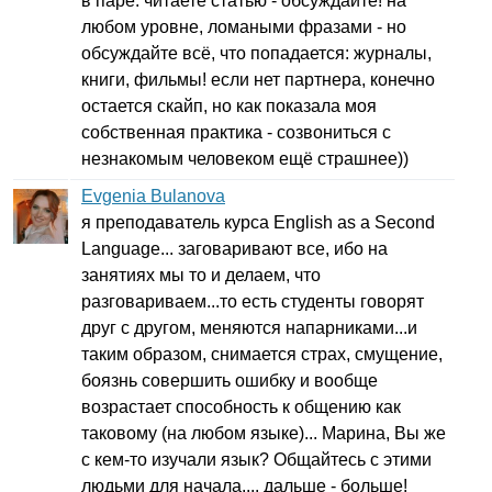
в паре: читаете статью - обсуждайте! на
любом уровне, ломаными фразами - но
обсуждайте всё, что попадается: журналы,
книги, фильмы! если нет партнера, конечно
остается скайп, но как показала моя
собственная практика - созвониться с
незнакомым человеком ещё страшнее))
Evgenia Bulanova
я преподаватель курса
English
as
a
Second
Language
... заговаривают все, ибо на
занятиях мы то и делаем, что
разговариваем...то есть студенты говорят
друг с другом, меняются напарниками...и
таким образом, снимается страх, смущение,
боязнь совершить ошибку и вообще
возрастает способность к общению как
таковому (на любом языке)... Марина, Вы же
с кем-то изучали язык? Общайтесь с этими
людьми для начала.... дальше - больше!