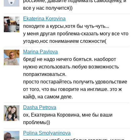
россияне, давайте поднимать самооценку, и
все у нас получится))
Ekaterina Korovina
походите а курсы,хотя бы чуть-чуть...
у меня другая проблема-сказать могу все что
угодно,нос пониманием сложности(
Marina Pavlova
бред! не надо ничего бояться. наоборот
нужно использовать любую возможность
попрактиковаться.
просто постарайтесь получить удовольствие
от того, что вы говорите на инглише. это ж
кайф, на самом деле.
Dasha Petrova
ох, Екатерина Коровина, мне бы ваши
проблемы))
Polina Smolyaninova