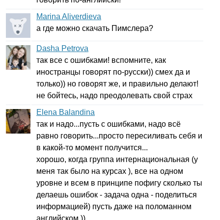
Marina Aliverdieva
а где можно скачать Пимслера?
Dasha Petrova
так все с ошибками! вспомните, как
иностранцы говорят по-русски)) смех да и
только)) но говорят же, и правильно делают!
не бойтесь, надо преодолевать свой страх
Elena Balandina
так и надо...пусть с ошибками, надо всё
равно говорить...просто пересиливать себя и
в какой-то момент получится...
хорошо, когда группа интернациональная (у
меня так было на курсах ), все на одном
уровне и всем в принципе пофигу сколько ты
делаешь ошибок - задача одна - поделиться
информацией) пусть даже на поломанном
английском ))