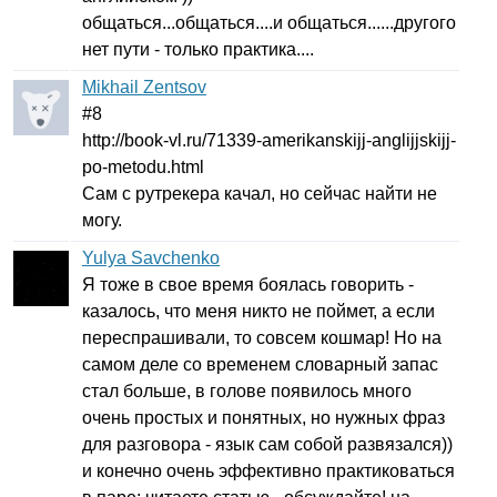
общаться...общаться....и общаться......другого
нет пути - только практика....
Mikhail Zentsov
#8
http
://
book-vl
.
ru
/71339-
amerikanskijj-anglijjskijj-
po-metodu
.
html
Сам с рутрекера качал, но сейчас найти не
могу.
Yulya Savchenko
Я тоже в свое время боялась говорить -
казалось, что меня никто не поймет, а если
переспрашивали, то совсем кошмар! Но на
самом деле со временем словарный запас
стал больше, в голове появилось много
очень простых и понятных, но нужных фраз
для разговора - язык сам собой развязался))
и конечно очень эффективно практиковаться