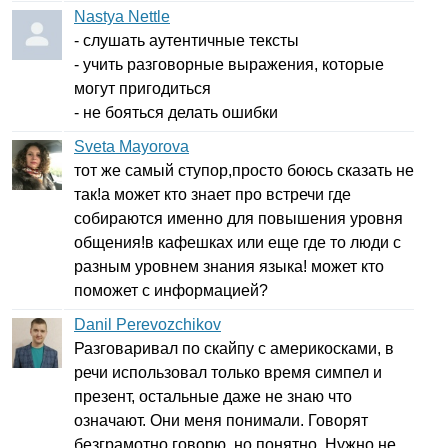
Nastya Nettle
- слушать аутентичные тексты
- учить разговорные выражения, которые
могут пригодиться
- не бояться делать ошибки
Sveta Mayorova
тот же самый ступор,просто боюсь сказать не
так!а может кто знает про встречи где
собираются именно для повышения уровня
общения!в кафешках или еще где то люди с
разным уровнем знания языка! может кто
поможет с информацией?
Danil Perevozchikov
Разговаривал по скайпу с америкосками, в
речи использовал только время симпел и
презент, остальные даже не знаю что
означают. Они меня понимали. Говорят
безграмотно говорю, но понятно. Нужно не