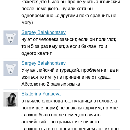
кажется,что было бы проще учить английский
после немецкого...ну или хотя бы
одновременно...с другими пока сравнить не
могу)
Sergey Balakhontsev
ну эт от человека зависит, если он полиглот,
то и 5 за раз выучит, а если баклан, то и
одного хватит
Sergey Balakhontsev
Учу английский и турецкий, проблем нет, да и
взяться то им тут в принципе не от куда....
Абсолютно 2 разных языка
Ekaterina Yurtaeva
в начале сложновато... путаница в голове, а
потом все норм)) не знаю как другим, но мне
сложно было после немецкого учить
английский... по грамматике ни чего
сложного, а вот с произношением до сих пор