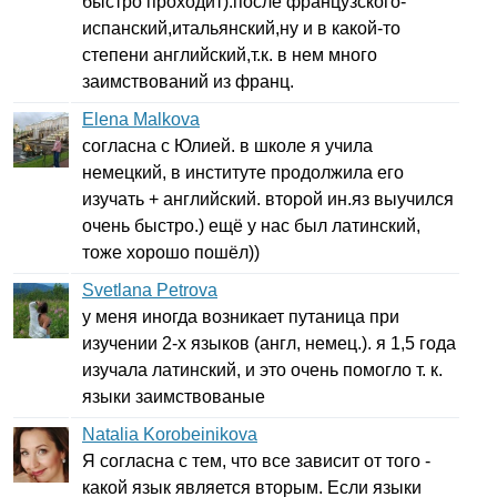
быстро проходит).после французского-
испанский,итальянский,ну и в какой-то
степени английский,т.к. в нем много
заимствований из франц.
Elena Malkova
согласна с Юлией. в школе я учила
немецкий, в институте продолжила его
изучать + английский. второй ин.яз выучился
очень быстро.) ещё у нас был латинский,
тоже хорошо пошёл))
Svetlana Petrova
у меня иногда возникает путаница при
изучении 2-х языков (англ, немец.). я 1,5 года
изучала латинский, и это очень помогло т. к.
языки заимствованые
Natalia Korobeinikova
Я согласна с тем, что все зависит от того -
какой язык является вторым. Если языки