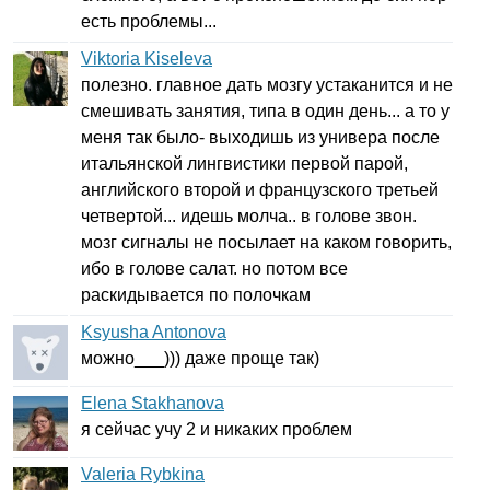
есть проблемы...
Viktoria Kiseleva
полезно. главное дать мозгу устаканится и не
смешивать занятия, типа в один день... а то у
меня так было- выходишь из универа после
итальянской лингвистики первой парой,
английского второй и французского третьей
четвертой... идешь молча.. в голове звон.
мозг сигналы не посылает на каком говорить,
ибо в голове салат. но потом все
раскидывается по полочкам
Ksyusha Antonova
можно___))) даже проще так)
Elena Stakhanova
я сейчас учу 2 и никаких проблем
Valeria Rybkina