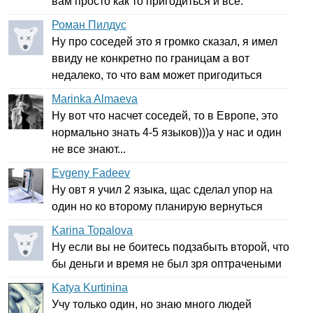
вам просто как то пригодиться и все.
Роман Пилдус
Ну про соседей это я громко сказал, я имел
ввиду не конкретно по границам а вот
недалеко, то что вам может пригодиться
Marinka Almaeva
Ну вот что насчет соседей, то в Европе, это
нормально знать 4-5 языков)))а у нас и один
не все знают...
Evgeny Fadeev
Ну овт я учил 2 языка, щас сделал упор на
один но ко второму планирую вернуться
Karina Topalova
Ну если вы не боитесь подзабыть второй, что
бы деньги и время не был зря оптрачеными
Katya Kurtinina
Учу только один, но знаю много людей