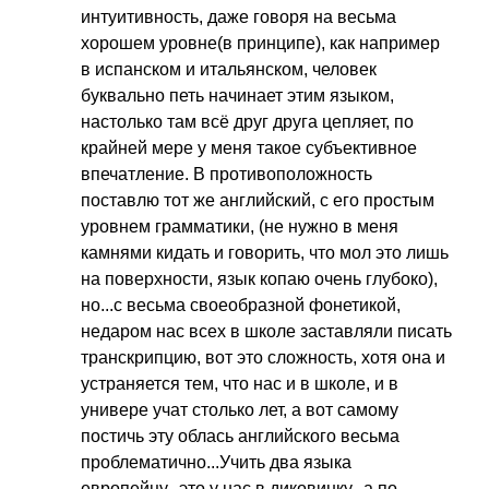
интуитивность, даже говоря на весьма
хорошем уровне(в принципе), как например
в испанском и итальянском, человек
буквально петь начинает этим языком,
настолько там всё друг друга цепляет, по
крайней мере у меня такое субъективное
впечатление. В противоположность
поставлю тот же английский, с его простым
уровнем грамматики, (не нужно в меня
камнями кидать и говорить, что мол это лишь
на поверхности, язык копаю очень глубоко),
но...с весьма своеобразной фонетикой,
недаром нас всех в школе заставляли писать
транскрипцию, вот это сложность, хотя она и
устраняется тем, что нас и в школе, и в
универе учат столько лет, а вот самому
постичь эту облась английского весьма
проблематично...Учить два языка
европейцу...это у нас в диковинку...а по