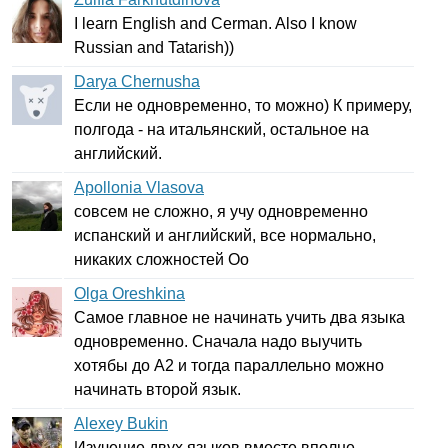
I
learn
English
and
Cerman
.
Also
I
know
Russian
and
Tatarish
))
Darya Chernusha
Если не одновременно, то можно) К примеру,
полгода - на итальянский, остальное на
английский.
Apollonia Vlasova
совсем не сложно, я учу одновременно
испанский и английский, все нормально,
никаких сложностей Оо
Olga Oreshkina
Самое главное не начинать учить два языка
одновременно. Сначала надо выучить
хотябы до А2 и тогда параллельно можно
начинать второй язык.
Alexey Bukin
Изучение двух языков вместе вполне