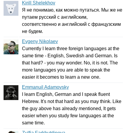
Kirill Shelekhov
Я не понимаю, как можно путаться. Мы же не
путаем русский с английским,
соответственно и английский с французским
не будем.
Evgeny Nikolaev
Currently
I
learn
three
foreign
languages
at
the
same
time
-
English
,
Swedish
and
German
.
Is
that
hard
? -
you
may
wonder
.
No
,
it
is
not
.
The
more
languages
you
are
able
to
speak
the
easier
it
becomes
to
learn
a
new
one
.
Emmanuil Adamovsky
I
learn
English
,
German
and
I
speak
fluent
Hebrew
.
It's
not
that
hard
as
you
may
think
.
Like
the
guy
above
has
already
mentioned
,
It
gets
easier
when
you
study
few
languages
at
the
same
time
.
Zulfia Farkhutdinova