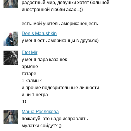
радостный мир, девушки хотят большой
иностранной любви ахах =))
есть. мой учитель-американец есть
Denis Marushkin
у меня есть американцы в друзьях)
Etot Mir
у меня пара казашек
армяне
татаре
1 калмык
и прочие подозрительные личности
и ни 1 негра
:
D
Маша Рослякова
пожалуй, это надо исправлять
мулатки сойдут? ;)