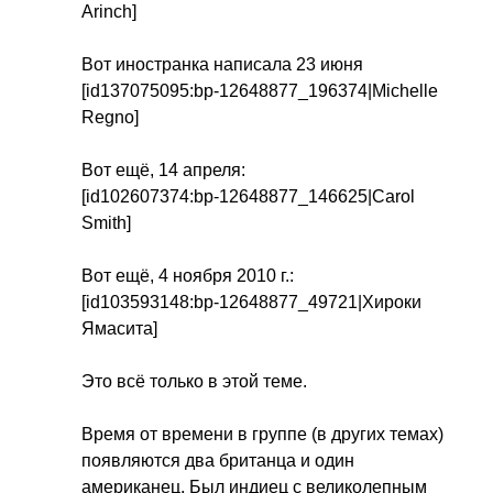
Arinch
]
Вот иностранка написала 23 июня
[
id
137075095:
bp-
12648877_196374|
Michelle
Regno
]
Вот ещё, 14 апреля:
[
id
102607374:
bp-
12648877_146625|
Carol
Smith
]
Вот ещё, 4 ноября 2010 г.:
[
id
103593148:
bp-
12648877_49721|Хироки
Ямасита]
Это всё только в этой теме.
Время от времени в группе (в других темах)
появляются два британца и один
американец. Был индиец с великолепным