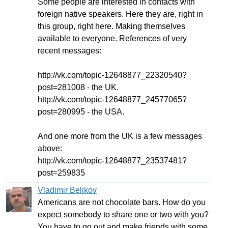
Some
people
are
interested
in
contacts
with
foreign
native
speakers
.
Here
they
are
,
right
in
this
group
,
right
here
.
Making
themselves
available
to
everyone
.
References
of
very
recent
messages
:
http
://
vk
.
com
/
topic-
12648877_22320540?
post
=281008 -
the
UK
.
http
://
vk
.
com
/
topic-
12648877_24577065?
post
=280995 -
the
USA
.
And
one
more
from
the
UK
is
a
few
messages
above
:
http
://
vk
.
com
/
topic-
12648877_23537481?
post
=259835
Vladimir Belikov
Americans
are
not
chocolate
bars
.
How
do
you
expect
somebody
to
share
one
or
two
with
you
?
You
have
to
go
out
and
make
friends
with
some