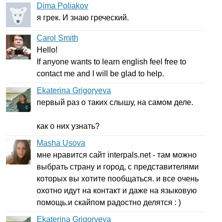
Dima Poliakov
я грек. И знаю греческий.
Carol Smith
Hello
!
If
anyone
wants
to
learn
english
feel
free
to
contact
me
and
I
will
be
glad
to
help
.
Ekaterina Grigoryeva
первый раз о таких слышу, на самом деле.
как о них узнать?
Masha Usova
мне нравится сайт
interpals
.
net
- там можно
выбрать страну и город, с представителями
которых вы хотите пообщаться. и все очень
охотно идут на контакт и даже на языковую
помощь.и скайпом радостно делятся : )
Ekaterina Grigoryeva