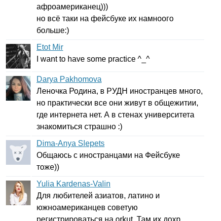
афроамериканец)))
но всё таки на фейсбуке их намноого
больше:)
Etot Mir
I
want
to
have
some
practice
^_^
Darya Pakhomova
Леночка Родина, в РУДН иностранцев много,
но практически все они живут в общежитии,
где интернета нет. А в стенах университета
знакомиться страшно :)
Dima-Anya Slepets
Общаюсь с иностранцами на Фейсбуке
тоже))
Yulia Kardenas-Valin
Для любителей азиатов, латино и
южноамериканцев советую
регистрироваться на
orkut
. Там их дохр...