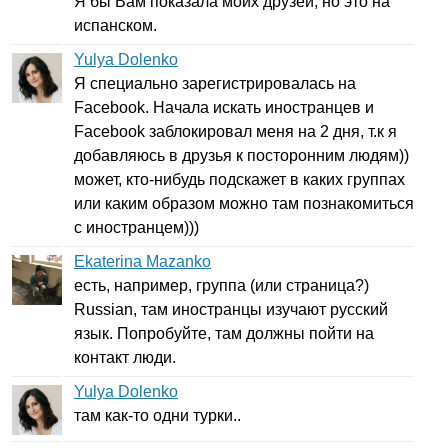
Я бы Вам показала моих друзей, но это на
испанском.
Yulya Dolenko
Я специально зарегистрировалась на
Facebook
. Начала искать иностранцев и
Facebook
заблокировал меня на 2 дня, т.к я
добавляюсь в друзья к посторонним людям))
может, кто-нибудь подскажет в каких группах
или каким образом можно там познакомиться
с иностранцем)))
Ekaterina Mazanko
есть, например, группа (или страница?)
Russian
, там иностранцы изучают русский
язык. Попробуйте, там должны пойти на
контакт люди.
Yulya Dolenko
там как-то одни турки..