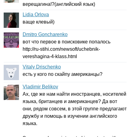
верещагина!?(английский язык)
Lidia Orlova
ваще клевый)
Dmitro Goncharenko
вот что первое в поисковике попалось
http
://
ru-stihi
.
com
/
newsoft
/
uchebnik-
vereshagina-
4-
klass
.
html
Vitaly Drischenko
есть у кого по скайпу американцы?
Vladimir Belikov
Ах, где же нам найти иностранцев, носителей
языка, британцев и американцев? Да вот
они, рядом совсем, в этой группе предлагают
дружбу и помощь в изучении английского
языка.