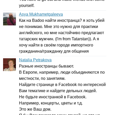
yourself
.
Asya Mukhametgaleeva
Как на
Badoo
найти иностранца? я хоть убей
не понимаю. Мне это нужно для практики
английского, но мне настойчиво предлагают
татарских мужчин. (
I'm
from
Tatarstan
)). А я
хочу найти в своём городе импортного
гражданина/гражданку для общения
Natalia Petrakova
Разные иностранцы бывают.
В Европе, например, люди объединяются по
местности, по занятиям.
Найдите странице в
Facebook
по интересной
Вам тематике и найдете дельных людей.
Не будьте иностранкой в
Facebook
.
Например, концерты, цветы и т.д.
Это же Ваш дом.