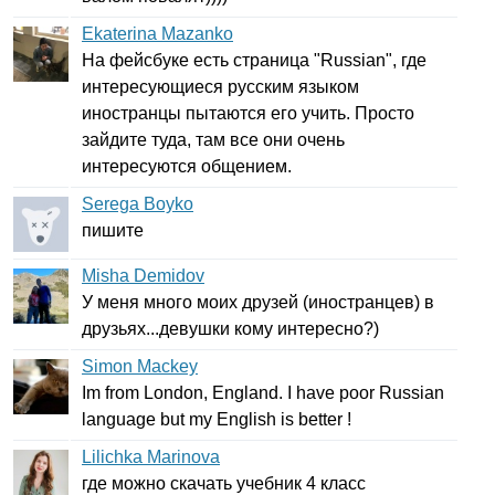
Ekaterina Mazanko
На фейсбуке есть страница "
Russian
", где
интересующиеся русским языком
иностранцы пытаются его учить. Просто
зайдите туда, там все они очень
интересуются общением.
Serega Boyko
пишите
Misha Demidov
У меня много моих друзей (иностранцев) в
друзьях...девушки кому интересно?)
Simon Mackey
Im
from
London
,
England
.
I
have
poor
Russian
language
but
my
English
is
better
!
Lilichka Marinova
где можно скачать учебник 4 класс