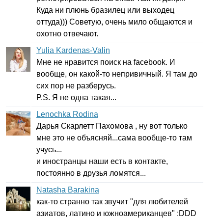
Куда ни плюнь бразилец или выходец
оттуда))) Советую, очень мило общаются и
охотно отвечают.
Yulia Kardenas-Valin
Мне не нравится поиск на
facebook
. И
вообще, он какой-то непривичный. Я там до
сих пор не разберусь.
P
.
S
. Я не одна такая...
Lenochka Rodina
Дарья Скарлетт Пахомова , ну вот только
мне это не объясняй...сама вообще-то там
учусь...
и иностранцы наши есть в контакте,
постоянно в друзья ломятся...
Natasha Barakina
как-то странно так звучит "для любителей
азиатов, латино и южноамериканцев" :
DDD