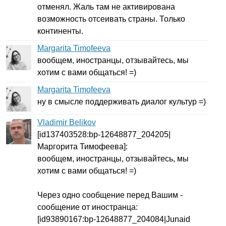
отменял. Жаль там не активирована
возможность отсеивать страны. Только
континенты.
Margarita Timofeeva
вообщем, иностранцы, отзывайтесь, мы
хотим с вами общаться! =)
Margarita Timofeeva
ну в смысле поддерживать диалог культур =)
Vladimir Belikov
[
id
137403528:
bp-
12648877_204205|
Маргорита Тимофеева]:
вообщем, иностранцы, отзывайтесь, мы
хотим с вами общаться! =)
Через одно сообщение перед Вашим -
сообщение от иностранца:
[
id
93890167:
bp-
12648877_204084|
Junaid