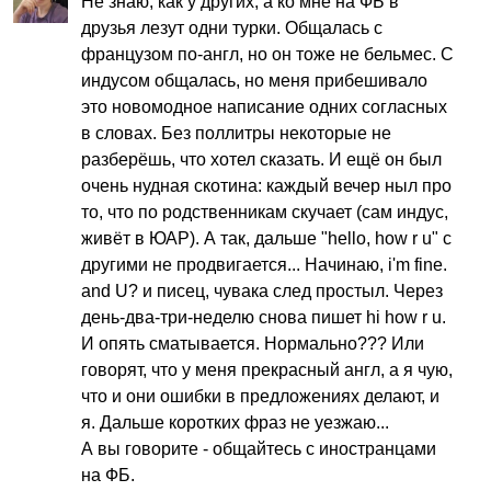
Не знаю, как у других, а ко мне на ФБ в
друзья лезут одни турки. Общалась с
французом по-англ, но он тоже не бельмес. С
индусом общалась, но меня прибешивало
это новомодное написание одних согласных
в словах. Без поллитры некоторые не
разберёшь, что хотел сказать. И ещё он был
очень нудная скотина: каждый вечер ныл про
то, что по родственникам скучает (сам индус,
живёт в ЮАР). А так, дальше "
hello
,
how
r
u
" с
другими не продвигается... Начинаю,
i'm
fine
.
and
U
? и писец, чувака след простыл. Через
день-два-три-неделю снова пишет
hi
how
r
u
.
И опять сматывается. Нормально??? Или
говорят, что у меня прекрасный англ, а я чую,
что и они ошибки в предложениях делают, и
я. Дальше коротких фраз не уезжаю...
А вы говорите - общайтесь с иностранцами
на ФБ.