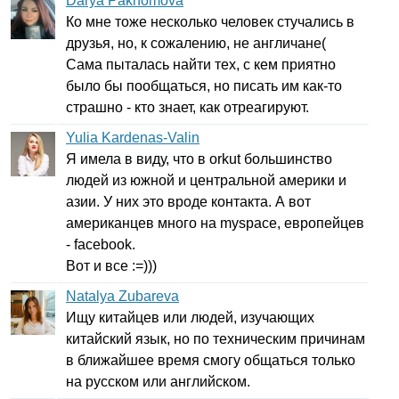
Darya Pakhomova
Ко мне тоже несколько человек стучались в
друзья, но, к сожалению, не англичане(
Сама пыталась найти тех, с кем приятно
было бы пообщаться, но писать им как-то
страшно - кто знает, как отреагируют.
Yulia Kardenas-Valin
Я имела в виду, что в
orkut
большинство
людей из южной и центральной америки и
азии. У них это вроде контакта. А вот
американцев много на
myspace
, европейцев
-
facebook
.
Вот и все :=)))
Natalya Zubareva
Ищу китайцев или людей, изучающих
китайский язык, но по техническим причинам
в ближайшее время смогу общаться только
на русском или английском.