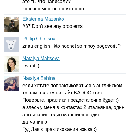
это ты что написал??
конечно многое понятно,но..
Ekaterina Mazanko
#37
Don't
see
any
problems
.
Philip Chintsov
znau
english
,
kto
hochet
so
mnoy
pogovorit
?
Natalya Maltseva
I
want
;)
Natalya Eshina
если хотите попрактиковаться в английском ,
то вам вэлком на сайт
BADOO
.
com
Поверьте, практики предостаточно будет :)
а здесь у меня в контактах 2 итальянца, один
англичанин, один мальтиец и один
датчаниню
Гуд Лак в практиковании языка :)