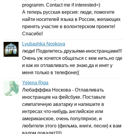
programm
.
Contact
me
if
interested
=)
А теперь русская версия: люди, помогите
найти носителей языка в России, желающих
принять участие в волонтерском проекте!
Спасибо!
Lyubashka Noskova
люди! Поделитесь друзьями-иностранцами!!!
Очень уж хочется общаться с кем нить,но где
и как их отлавливать не знаю,да и инет у
меня только в телефоне((
Yelena Riga
Любафффка Носкова - Отлавливать
иностранцев на фейсбуке. Поставьте
симпатичную аватарку и напишите в
интресах что-нибудь английское или
американское, очень популярное, и
любители этого (фильма, книги, песни) к вам
валом повалят))))