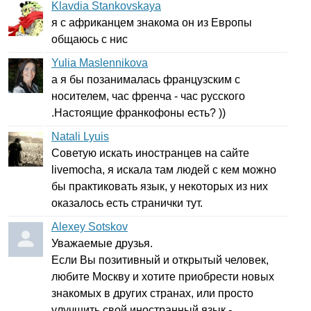
Klavdia Stankovskaya
я с африканцем знакома он из Европы
общаюсь с нис
Yulia Maslennikova
а я бы позанималась французским с
носителем, час френча - час русского
.Настоящие франкофоны есть? ))
Natali Lyuis
Советую искать иностранцев на сайте
livemocha
, я искала там людей с кем можно
бы практиковать язык, у некоторых из них
оказалось есть странички тут.
Alexey Sotskov
Уважаемые друзья.
Если Вы позитивный и открытый человек,
любите Москву и хотите приобрести новых
знакомых в других странах, или просто
улучшить свой иностранный язык -