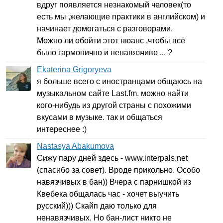
вдруг появляется незнакомый человек(то
есть мы ,желающие практики в английском) и
начинает домогаться с разговорами.
Можно ли обойти этот нюанс ,чтобы всё
было гармонично и ненавязчиво ... ?
Ekaterina Grigoryeva
я больше всего с иностранцами общаюсь на
музыкальном сайте
Last
.
fm
. можно найти
кого-нибудь из другой страны с похожими
вкусами в музыке. так и общаться
интереснее :)
Nastasya Abakumova
Сижу пару дней здесь -
www
.
interpals
.
net
(спасибо за совет). Вроде прикольно. Особо
навязчивых в бан)) Вчера с парнишкой из
Квебека общалась час - хочет выучить
русский))) Скайп даю только для
ненавязчивых. Но бан-лист никто не