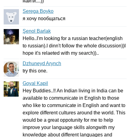
найти....))
Serega Boyko
я хочу пообщаться
Şenol Barlak
Hello
..
I'm
looking
for
a
russian
teacher
(
english
to
russian
).
I
dinn't
follow
the
whole
discussion
))
I
hope
it's
relaeted
with
my
search
))..
Dzhuneyd Arynch
try
this
one
.
Goyal Kapil
Hey
Buddies
..!!
An
Indian
living
in
India
can
be
available
to
communicate
in
English
to
those
who
like
to
communicate
in
English
and
want
to
explore
different
cultures
around
the
world
.
This
would
be
a
great
oppotunity
for
me
to
help
improve
your
language
skills
alongwith
my
knowledge
about
different
languages
and