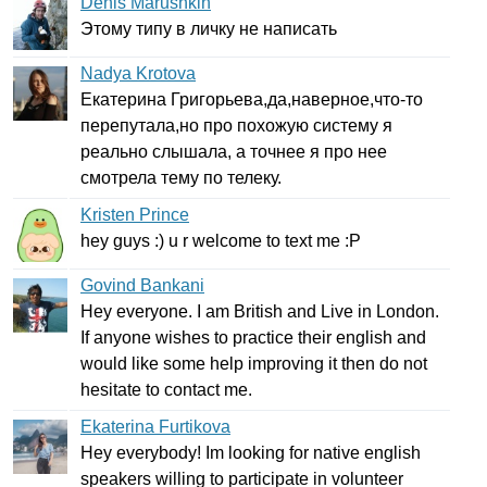
Denis Marushkin
Этому типу в личку не написать
Nadya Krotova
Екатерина Григорьева,да,наверное,что-то
перепутала,но про похожую систему я
реально слышала, а точнее я про нее
смотрела тему по телеку.
Kristen Prince
hey
guys
:)
u
r
welcome
to
text
me
:
P
Govind Bankani
Hey
everyone
.
I
am
British
and
Live
in
London
.
If
anyone
wishes
to
practice
their
english
and
would
like
some
help
improving
it
then
do
not
hesitate
to
contact
me
.
Ekaterina Furtikova
Hey
everybody
!
Im
looking
for
native
english
speakers
willing
to
participate
in
volunteer