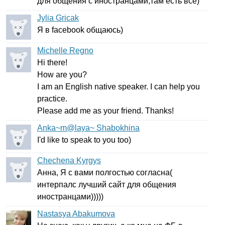
для общения с иностранцами,там есть все)
Jylia Gricak
Я в
facebook
общаюсь)
Michelle Regno
Hi
there
!
How
are
you
?
I
am
an
English
native
speaker
.
I
can
help
you
practice
.
Please
add
me
as
your
friend
.
Thanks
!
Anka~m@laya~ Shabokhina
I'd
like
to
speak
to
you
too
)
Chechena Kyrgys
Анна, Я с вами полгостью согласна(
интерпалс лучший сайт для общения
иностранцами)))))
Nastasya Abakumova