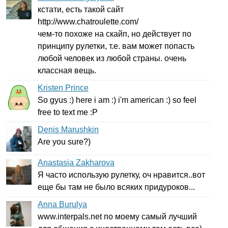
кстати, есть такой сайт
http
://
www
.
chatroulette
.
com
/
чем-то похоже на скайп, но действует по
принципу рулетки, т.е. вам может попасть
любой человек из любой страны. очень
классная вещь.
Kristen Prince
So
gyus
:)
here
i
am
:)
i'm
american
:)
so
feel
free
to
text
me
:
P
Denis Marushkin
Are
you
sure
?)
Anastasia Zakharova
Я часто использую рулетку, оч нравится..вот
еще бы там не было всяких придуроков...
Anna Burulya
www
.
interpals
.
net
по моему самый лучший