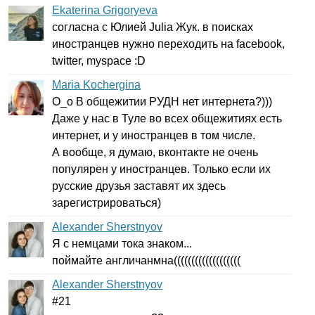
Ekaterina Grigoryeva
согласна с Юлией
Julia
Жук. в поисках
иностранцев нужно переходить на
facebook
,
twitter
,
myspace
:
D
Maria Kochergina
О_о В общежитии РУДН нет интернета?)))
Даже у нас в Туле во всех общежитиях есть
интернет, и у иностранцев в том числе.
А вообще, я думаю, вконтакте не очень
популярен у иностранцев. Только если их
русские друзья заставят их здесь
зарегистрироваться)
Alexander Sherstnyov
Я с немцами тока знаком...
поймайте англичанмна(((((((((((((((((((
Alexander Sherstnyov
#21