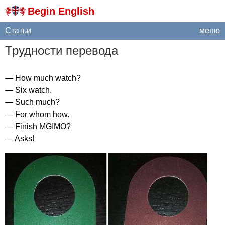
Begin English
Статьи
меню
Трудности перевода
—
How
much
watch
?
—
Six
watch
.
—
Such
much
?
—
For
whom
how
.
—
Finish
MGIMO
?
—
Asks
!