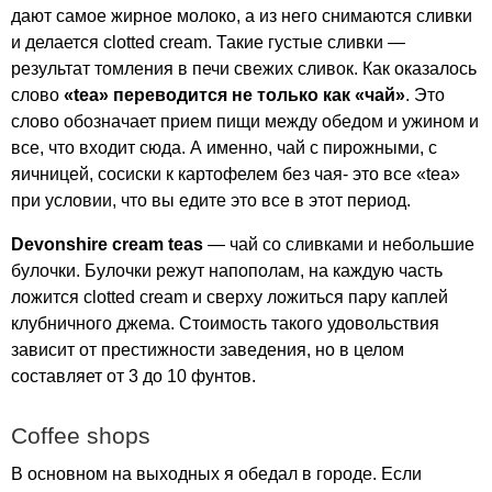
дают самое жирное молоко, а из него снимаются сливки
и делается
clotted
cream
. Такие густые сливки —
результат томления в печи свежих сливок. Как оказалось
слово
«
tea
» переводится не только как «чай»
. Это
слово обозначает прием пищи между обедом и ужином и
все, что входит сюда. А именно, чай с пирожными, с
яичницей, сосиски к картофелем без чая- это все «
tea
»
при условии, что вы едите это все в этот период.
Devonshire
cream
teas
— чай со сливками и небольшие
булочки. Булочки режут напополам, на каждую часть
ложится
clotted
cream
и сверху ложиться пару каплей
клубничного джема. Стоимость такого удовольствия
зависит от престижности заведения, но в целом
составляет от 3 до 10 фунтов.
Coffee
shops
В основном на выходных я обедал в городе. Если