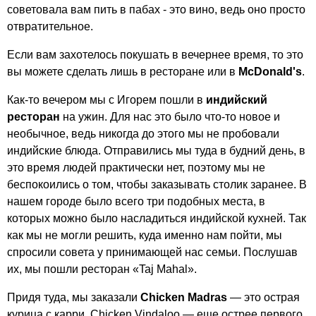
советовала вам пить в пабах - это вино, ведь оно просто
отвратительное.
Если вам захотелось покушать в вечернее время, то это
вы можете сделать лишь в ресторане или в
McDonald's
.
Как-то вечером мы с Игорем пошли в
индийский
ресторан
на ужин. Для нас это было что-то новое и
необычное, ведь никогда до этого мы не пробовали
индийские блюда. Отправились мы туда в будний день, в
это время людей практически нет, поэтому мы не
беспокоились о том, чтобы заказывать столик заранее. В
нашем городе было всего три подобных места, в
которых можно было насладиться индийской кухней. Так
как мы не могли решить, куда именно нам пойти, мы
спросили совета у принимающей нас семьи. Послушав
их, мы пошли ресторан «
Taj
Mahal
».
Придя туда, мы заказали
Chicken
Madras
— это острая
курица с карри,
Chicken
Vindaloo
— еще острее первого.