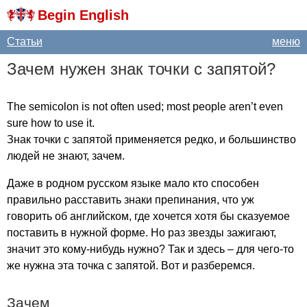
Begin English
Статьи
меню
Зачем нужен знак точки с запятой?
The
semicolon
is
not
often
used
;
most
people
aren
’
t
even
sure
how
to
use
it
.
Знак точки с запятой применяется редко, и большинство
людей не знают, зачем.
Даже в родном русском языке мало кто способен
правильно расставить знаки препинания, что уж
говорить об английском, где хочется хотя бы сказуемое
поставить в нужной форме. Но раз звезды зажигают,
значит это кому-нибудь нужно? Так и здесь – для чего-то
же нужна эта точка с запятой. Вот и разберемся.
Зачем