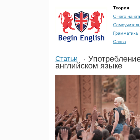
Теория
С чего начат
Самоучител
Грамматика
Слова
Употреблени
Статьи
→
английском языке