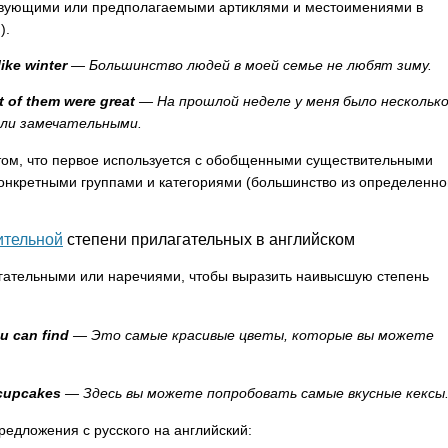
вующими или предполагаемыми артиклями и местоимениями в
.
).
like
winter
— Большинство людей в моей семье не любят зиму.
t
of
them
were
great
— На прошлой неделе у меня было нескольк
ыли замечательными.
том, что первое используется с обобщенными существительными
 конкретными группами и категориями (большинство из определенно
ительной
степени прилагательных в английском
гательными или наречиями, чтобы выразить наивысшую степень
ou
can
find
— Это самые красивые цветы, которые вы можете
cupcakes
— Здесь вы можете попробовать самые вкусные кексы
дложения с русского на английский: