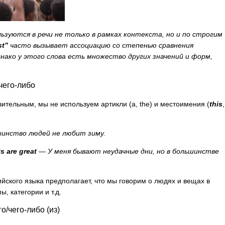
льзуются в речи не только в рамках контекста, но и по строгим
st
”
часто вызывает ассоциацию со степенью сравнения
днако у этого слова есть множество других значений и форм,
чего-либо
ительным, мы не используем артикли (
a
,
the
) и местоимения (
this
,
инство людей не любит зиму.
ys
are
great
— У меня бывают неудачные дни, но в большинстве
йского языка предполагает, что мы говорим о людях и вещах в
, категории и т.д.
о/чего-либо (из)