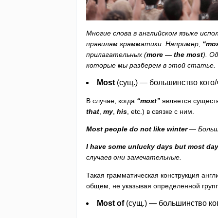
Многие слова в английском языке испо
правилам грамматики. Например,
“
mo
прилагательных (
more
—
the
most
). О
которые мы разберем в этой статье.
Most
(сущ.) — большинство кого/
В случае, когда
“
most
”
является существ
that
,
my
,
his
,
etc
.) в связке с ним.
Most
people
do
not
like
winter
— Больш
I
have
some
unlucky
days
but
most
da
случаев они замечательные.
Такая грамматическая конструкция англи
общем, не указывая определенной группы
Most
of
(сущ.) — большинство ког