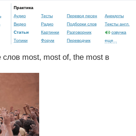
Практика
ь
Аудио
Тесты
Перевод песен
Анекдоты
ь
Видео
Радио
Подборки слов
Тексты англ.
Статьи
Картинки
Разговорник
озвучка
Топики
Форум
Переводчик
еще...
е слов
most
,
most
of
,
the
most
в