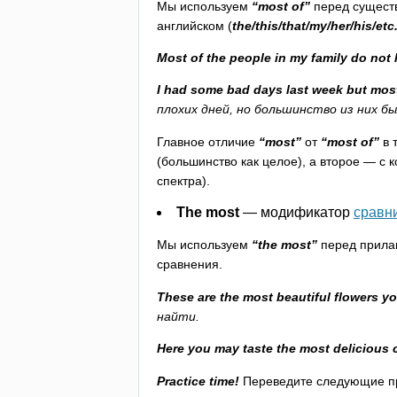
Мы используем
“
most
of
”
перед сущест
английском (
the
/
this
/
that
/
my
/
her
/
his
/
etc
Most
of
the
people
in
my
family
do
not
I
had
some
bad
days
last
week
but
mos
плохих дней, но большинство из них б
Главное отличие
“
most
”
от
“
most
of
”
в 
(большинство как целое), а второе — с
спектра).
The
most
— модификатор
сравн
Мы используем
“
the
most
”
перед прила
сравнения.
These
are
the
most
beautiful
flowers
y
найти.
Here
you
may
taste
the
most
delicious
Practice
time
!
Переведите следующие пре