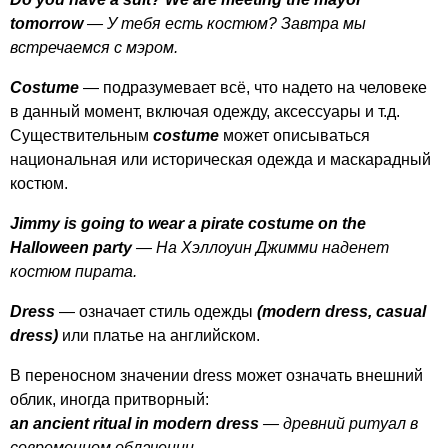
tomorrow
— У тебя есть костюм? Завтра мы
встречаемся с мэром.
Costume
— подразумевает всё, что надето на человеке
в данный момент, включая одежду, аксессуары и т.д.
Существительным
costume
может описываться
национальная или историческая одежда и маскарадный
костюм.
Jimmy
is
going
to
wear
a
pirate
costume
on
the
Halloween
party
— На Хэллоуин Джимми наденет
костюм пирата.
Dress
— означает стиль одежды
(
modern
dress
,
casual
dress
)
или платье на английском.
В переносном значении
dress
может означать внешний
облик, иногда притворный:
an
ancient
ritual
in
modern
dress
— древний ритуал в
современном облачении.