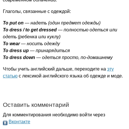
Глаголы, связанные с одеждой:
To
put
on
— надеть (один предмет одежды)
To
dress
/
to
get
dressed
— полностью одеться или
одеть (ребенка или куклу)
To
wear
— носить одежду
To
dress
up
— принарядиться
To
dress
down
— одеться просто, по-домашнему
Чтобы учить английский дальше, переходите на
эту
статью
с лексикой английского языка об одежде и моде.
Оставить комментарий
Для комментирования необходимо войти через
Вконтакте