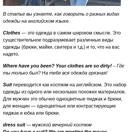
В статье вы узнаете, как говорить о разных видах
одежды на английском языке.
Clothes
— это одежда в самом широком смысле. Это
существительное подразумевает различные виды
одежды (брюки, майки, свитера и т.д.) и то, что на вас
надето.
Where
have
you
been
?
Your
clothes
are
so
dirty
!
– Где
ты только был? На тебе вся одежда грязная!
Suit
переводится как
костюм
на английском. Это набор
одежды из одного или нескольких похожих материалов.
Для мужчин это обычно одноцветные пиджак и брюки,
для женщин — одноцветные или контрастирующие
пиджак и юбка или брюки.
dress
suit
— мужской вечерний костюм
Do
you
have
a
suit
?
We
are
meeting
the
mayor