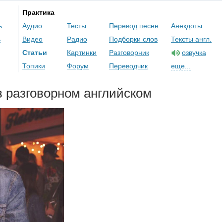
Практика
ь
Аудио
Тесты
Перевод песен
Анекдоты
ь
Видео
Радио
Подборки слов
Тексты англ.
Статьи
Картинки
Разговорник
озвучка
Топики
Форум
Переводчик
еще...
 разговорном английском