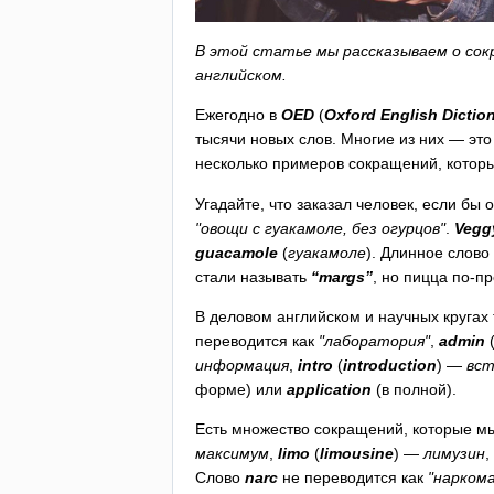
В этой статье мы рассказываем о сок
английском.
Ежегодно в
OED
(
Oxford
English
Dictio
тысячи новых слов. Многие из них — э
несколько примеров сокращений, котор
Угадайте, что заказал человек, если бы
"овощи с гуакамоле, без огурцов"
.
Vegg
guacamole
(
гуакамоле
). Длинное слово
стали называть
“
margs
”
, но пицца по-п
В деловом английском и научных кругах
переводится как
"лаборатория"
,
admin
информация
,
intro
(
introduction
) —
вст
форме) или
application
(в полной).
Есть множество сокращений, которые мы
максимум
,
limo
(
limousine
) —
лимузин
,
Слово
narc
не переводится как
"наркома