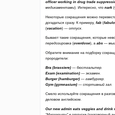
officer
working
in
drug
trade
suppressi
медикаментами
). Интересно, что
nark
(
Некоторые сокращения можно перевести,
догадаться сразу. К примеру,
fab
(
fabul
(
vacation
) —
отпуск
.
Бывают такие сокращения, которые нев
передозировка
(
overdose
), а
abs
—
мыш
Обратите внимание на подборку сокраще
прородители:
Bra
(
brassiere
)
— бюстгальтер.
Exam
(
examination
)
— экзамен.
Burger
(
hamburger
)
— гамбургер.
Gym
(
gymnasium
)
— спортивный зал.
Смело используйте сокращения в разгово
деловом английском.
Our
new
admin
eats
veggies
and
drink
"Маргариту" в отпуске
(разговорный ан