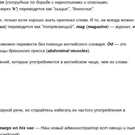
on
(
сотрудник по борьбе с наркотиками и опасными
через
‘
k
’
) переводится как
"сыщик"
,
"доносчик"
.
 только если хорошо знать оригинал слова. И то, не всегда можно
ous
) переводится как
"потрясающий"
,
mag
(
magazine
) —
журнал
,
v
озможно перевести без помощи английского словаря.
Od
— это
цы брюшного пресса
(
abdominal
muscles
).
ний, которые употребляются в английском чаще, чем их слова-
рной речи, но старайтесь избегать их частого употребления в
margs
on
his
vac
— Наш новый администратор ест овощи и пье
глийский).