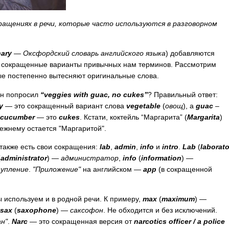
ращениях в речи, которые часто используются в разговорном
nary
— Оксфордский словарь английского языка
) добавляются
то сокращенные варианты привычных нам терминов. Рассмотрим
ые постепенно вытесняют оригинальные слова.
 он попросил
“
veggies
with
guac
,
no
cukes
”
? Правильный ответ:
y
— это сокращенный вариант слова
vegetable
(
овощ
), а
guac
–
cucumber
— это
cukes
. Кстати, коктейль “Маргарита” (
Margarita
)
режнему остается "Маргаритой".
 также есть свои сокращения:
lab
,
admin
,
info
и
intro
.
Lab
(
laborato
(
administrator
) —
администратор
,
info
(
information
) —
упление
.
"Приложение"
на английском —
app
(в сокращенной
 используем и в родной речи. К примеру,
max
(
maximum
) —
sax
(
saxophone
) —
саксофон
. Не обходится и без исключений.
н"
.
Narc
— это сокращенная версия от
narcotics
officer
/
a
police