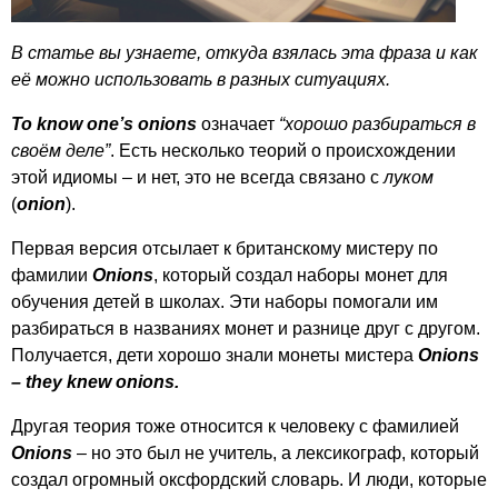
В статье вы узнаете, откуда взялась эта фраза и как
её можно использовать в разных ситуациях.
To
know
one
’
s
onions
означает
“хорошо разбираться в
своём деле”
. Есть несколько теорий о происхождении
этой идиомы – и нет, это не всегда связано с
луком
(
onion
).
Первая версия отсылает к британскому мистеру по
фамилии
Onions
, который создал наборы монет для
обучения детей в школах. Эти наборы помогали им
разбираться в названиях монет и разнице друг с другом.
Получается, дети хорошо знали монеты мистера
Onions
–
they
knew
onions
.
Другая теория тоже относится к человеку с фамилией
Onions
– но это был не учитель, а лексикограф, который
создал огромный оксфордский словарь. И люди, которые