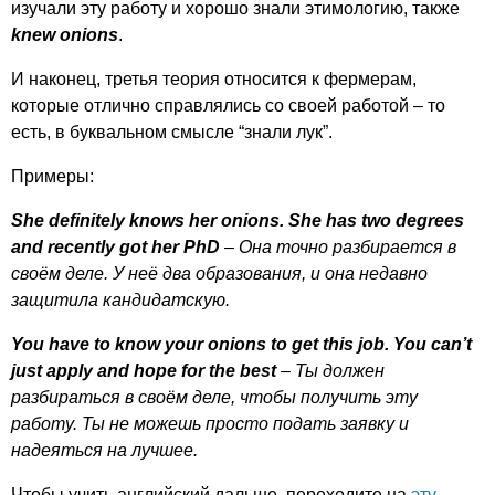
изучали эту работу и хорошо знали этимологию, также
knew
onions
.
И наконец, третья теория относится к фермерам,
которые отлично справлялись со своей работой – то
есть, в буквальном смысле “знали лук”.
Примеры:
She
definitely
knows
her
onions
.
She
has
two
degrees
and
recently
got
her
PhD
– Она точно разбирается в
своём деле. У неё два образования, и она недавно
защитила кандидатскую.
You
have
to
know
your
onions
to
get
this
job
.
You
can
’
t
just
apply
and
hope
for
the
best
– Ты должен
разбираться в своём деле, чтобы получить эту
работу. Ты не можешь просто подать заявку и
надеяться на лучшее.
Чтобы учить английский дальше, переходите на
эту