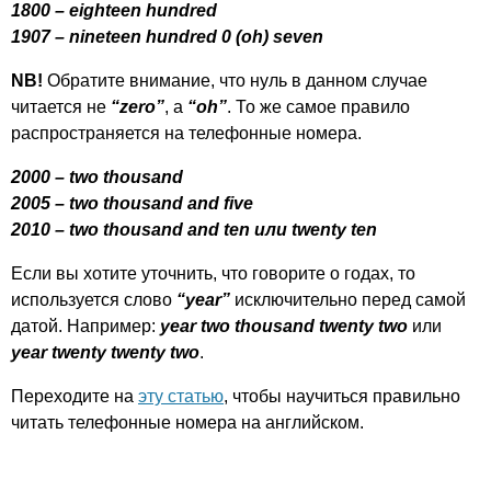
1800 –
eighteen
hundred
1907 –
nineteen
hundred
0 (
oh
)
seven
NB
!
Обратите внимание, что нуль в данном случае
читается не
“
zero
”
, а
“
oh
”
. То же самое правило
распространяется на телефонные номера.
2000 –
two
thousand
2005 –
two
thousand
and
five
2010 –
two
thousand
and
ten
или
twenty
ten
Если вы хотите уточнить, что говорите о годах, то
используется слово
“
year
”
исключительно перед самой
датой. Например:
year
two
thousand
twenty
two
или
year
twenty
twenty
two
.
Переходите на
эту статью
, чтобы научиться правильно
читать телефонные номера на английском.