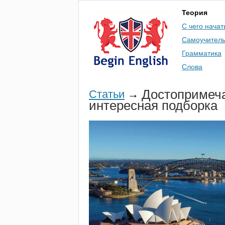
Теория
С чего начат
Самоучител
Грамматика
Слова
Достопримеча
Статьи
→
интересная подборка