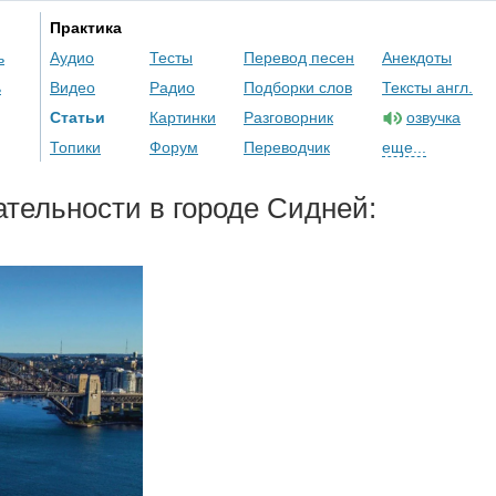
Практика
ь
Аудио
Тесты
Перевод песен
Анекдоты
ь
Видео
Радио
Подборки слов
Тексты англ.
Статьи
Картинки
Разговорник
озвучка
Топики
Форум
Переводчик
еще...
тельности в городе Сидней: