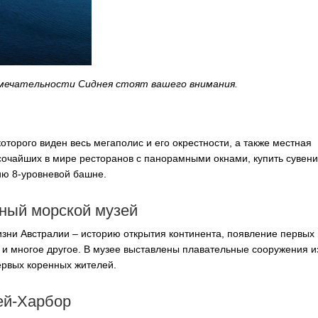
имечательности Сиднея стоят вашего внимания.
оторого виден весь мегаполис и его окрестности, а также местная
ысочайших в мире ресторанов с панорамными окнами, купить сувен
ию 8-уровневой башне.
ный морской музей
изни Австралии – историю открытия континента, появление первых
 и многое другое. В музее выставлены плавательные сооружения и
ервых коренных жителей.
ей-Харбор