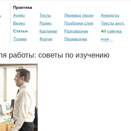
Практика
ь
Аудио
Тесты
Перевод песен
Анекдоты
ь
Видео
Радио
Подборки слов
Тексты англ.
Статьи
Картинки
Разговорник
озвучка
Топики
Форум
Переводчик
еще...
ля работы: советы по изучению