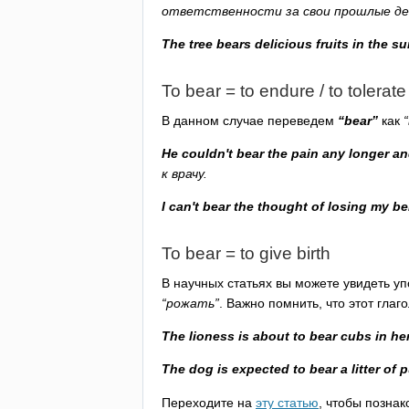
ответственности за свои прошлые де
The
tree
bears
delicious
fruits
in
the
su
To
bear
=
to
endure
/
to
tolerate
В данном случае переведем
“
bear
”
как
He
couldn't
bear
the
pain
any
longer
an
к врачу.
I
can't
bear
the
thought
of
losing
my
be
To
bear
=
to
give
birth
В научных статьях вы можете увидеть у
“рожать”
. Важно помнить, что этот гла
The
lioness
is
about
to
bear
cubs
in
he
The
dog
is
expected
to
bear
a
litter
of
p
Переходите на
эту статью
, чтобы позна