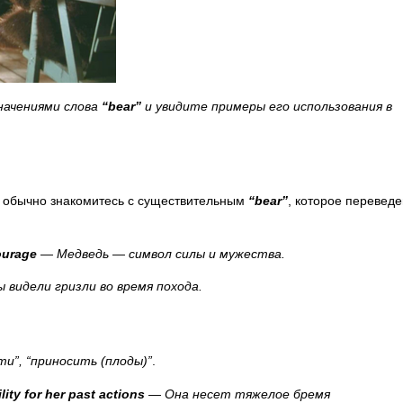
начениями слова
“
bear
”
и увидите примеры его использования в
ы обычно знакомитесь с существительным
“
bear
”
, которое перевед
ourage
— Медведь — символ силы и мужества.
видели гризли во время похода.
ти”, “приносить (плоды)”
.
lity
for
her
past
actions
— Она несет тяжелое бремя