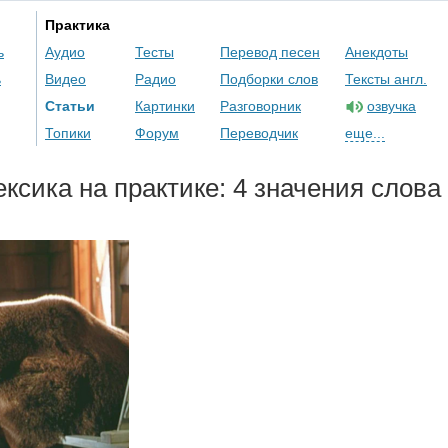
Практика
ь
Аудио
Тесты
Перевод песен
Анекдоты
ь
Видео
Радио
Подборки слов
Тексты англ.
Статьи
Картинки
Разговорник
озвучка
Топики
Форум
Переводчик
еще...
ксика на практике: 4 значения слова