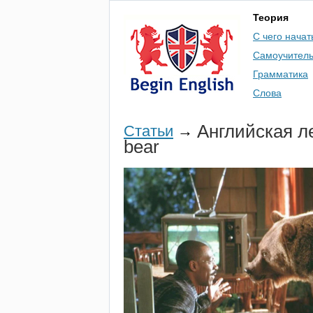
Теория
С чего начат
Самоучител
Грамматика
Слова
Английская ле
Статьи
→
bear