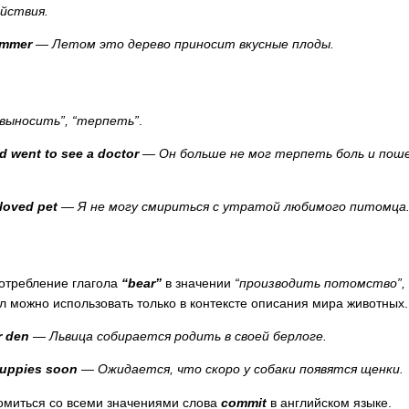
йствия.
mmer
— Летом это дерево приносит вкусные плоды.
“выносить”, “терпеть”
.
d
went
to
see
a
doctor
— Он больше не мог терпеть боль и пош
loved
pet
— Я не могу смириться с утратой любимого питомца
потребление глагола
“
bear
”
в значении
“производить потомство”,
гол можно использовать только в контексте описания мира животных.
r
den
— Львица собирается родить в своей берлоге.
uppies
soon
— Ожидается, что скоро у собаки появятся щенки.
комиться со всеми значениями слова
commit
в английском языке.