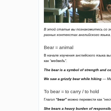
В этой статье вы познакомитесь со з
разных контекстах английского языка.
Bear
=
animal
В начале изучения английского языка в
как
“медведь”
.
The
bear
is
a
symbol
of
strength
and
c
We
saw
a
grizzly
bear
while
hiking
— Мы 
To
bear
=
to
carry
/
to
hold
Глагол
“
bear
”
можно перевести как
“нес
She
bears
a
heavy
burden
of
responsibi