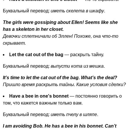
Буквальный перевод:
иметь скелета в шкафу
.
The
girls
were
gossiping
about
Ellen
!
Seems
like
she
has
a
skeleton
in
her
closet
.
Девочки сплетничали об Эллен! Похоже, она что-то
скрывает.
Let
the
cat
out
of
the
bag
— раскрыть тайну.
Буквальный перевод:
выпусти кота из мешка
.
It
’
s
time
to
let
the
cat
out
of
the
bag
.
What
’
s
the
deal
?
Пришло время раскрыть тайны. Какие условия сделки?
Have
a
bee
in
one's
bonnet
— постоянно говорить о
том, что кажется важным только вам.
Буквальный перевод:
иметь пчелу в шляпе
.
I
am
avoiding
Bob
.
He
has
a
bee
in
his
bonnet
.
Can
’
t