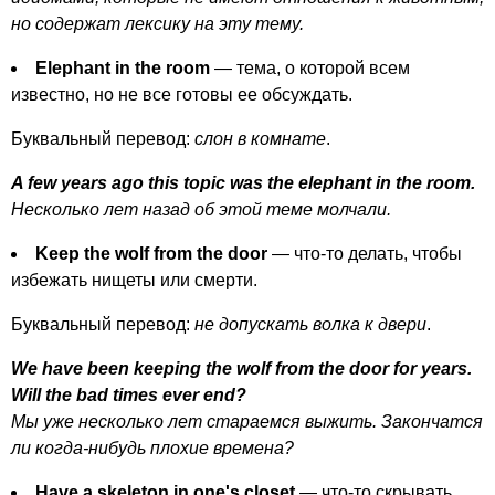
но содержат лексику на эту тему.
Elephant
in
the
room
— тема, о которой всем
известно, но не все готовы ее обсуждать.
Буквальный перевод:
слон в комнате
.
A
few
years
ago
this
topic
was
the
elephant
in
the
room
.
Несколько лет назад об этой теме молчали.
Keep
the
wolf
from
the
door
— что-то делать, чтобы
избежать нищеты или смерти.
Буквальный перевод:
не допускать волка к двери
.
We
have
been
keeping
the
wolf
from
the
door
for
years
.
Will
the
bad
times
ever
end
?
Мы уже несколько лет стараемся выжить. Закончатся
ли когда-нибудь плохие времена?
Have
a
skeleton
in
one's
closet
— что-то скрывать.