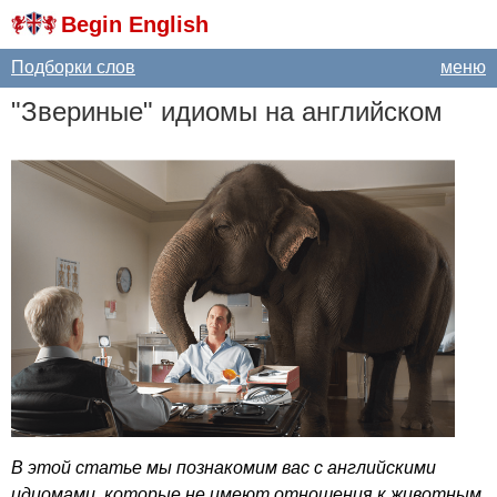
Begin English
Подборки слов
меню
"Звериные" идиомы на английском
В этой статье мы познакомим вас с английскими
идиомами, которые не имеют отношения к животным,