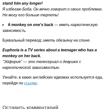
stand
him
any
longer
!
Я избегаю Боба. Он вечно говорит о своих проблемах.
Не могу его больше терпеть!
A
monkey
on
one's
back
— иметь наркотическую
зависимость.
Буквальный перевод:
иметь обезьяну на спине
.
Euphoria
is
a
TV
series
about
a
teenager
who
has
a
monkey
on
her
back
.
"Эйфория" — это телесериал о девушке с
наркотической зависимостью.
Узнайте, в каких английских идиомах используется еда,
перейдя по
ссылке
.
Оставить комментарий