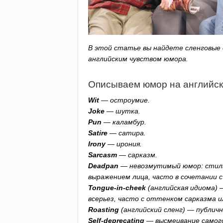
В этой статье вы найдете сленговые 
английским чувством юмора.
Описываем юмор на английс
Wit
— остроумие.
Joke
— шутка.
Pun
— каламбур.
Satire
— сатира.
Irony
— ирония.
Sarcasm
— сарказм.
Deadpan
— невозмутимый юмор: стиль
выражением лица, часто в сочетании с
Tongue-in-cheek
(английская идиома) 
всерьез, часто с оттенком сарказма и
Roasting
(английский сленг) — публичн
Self-deprecating
— высмеивание самого