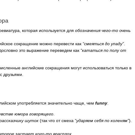
ора
евиатура, которая используется для
обозначения чего-то очень
ийское сокращение можно перевести как
“смеяться до упаду”
.
ословно это выражение переведем как
“кататься по полу от
исленные английские сокращения могут использоваться только в
с друзьями.
лийском употребляется значительно чаще, чем
funny
.
увстве юмора говорящего
.
рассказчику шуток
(так что от смеха
“ударяем себя по коленям”
).
оторое застает кого-то врасплох.