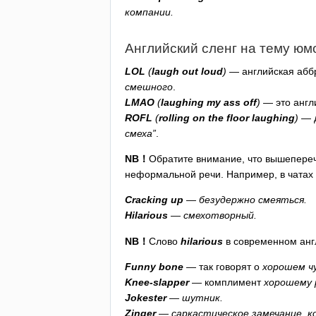
компании.
Английский сленг на тему юм
LOL
(
laugh
out
loud
)
— английская аббр
смешного
.
LMAO
(
laughing
my
ass
off
)
— это англ
ROFL
(
rolling
on
the
floor
laughing
)
— д
смеха”
.
NB
！
Обратите внимание, что вышепереч
неформальной речи. Например, в чатах 
Cracking
up
— безудержно смеяться.
Hilarious
— смехотворный.
NB
！
Слово
hilarious
в современном анг
Funny
bone
— так говорят о
хорошем ч
Knee-slapper
— комплимент
хорошему 
Jokester
— шутник.
Zinger
— саркастическое замечание, к