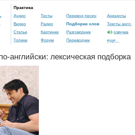
Практика
ь
Аудио
Тесты
Перевод песен
Анекдоты
ь
Видео
Радио
Подборки слов
Тексты англ.
Статьи
Картинки
Разговорник
озвучка
Топики
Форум
Переводчик
еще...
о-английски: лексическая подборка