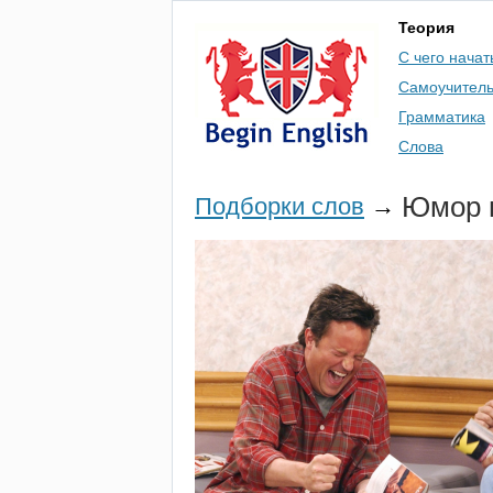
Теория
С чего начат
Самоучител
Грамматика
Слова
Юмор п
Подборки слов
→