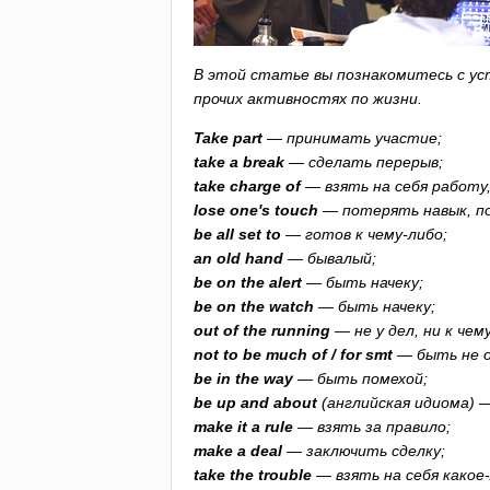
В этой статье вы познакомитесь с ус
прочих активностях по жизни.
Take
part
— принимать участие;
take
a
break
— сделать перерыв;
take
charge
of
— взять на себя работу
lose
one's
touch
— потерять навык, п
be
all
set
to
— готов к чему-либо;
an
old
hand
— бывалый;
be
on
the
alert
— быть начеку;
be
on
the
watch
— быть начеку;
out
of
the
running
— не у дел, ни к чему
not
to
be
much
of
/
for
smt
— быть не о
be
in
the
way
— быть помехой;
be
up
and
about
(английская идиома) 
make
it
a
rule
— взять за правило;
make
a
deal
— заключить сделку;
take
the
trouble
— взять на себя какое-