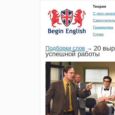
Теория
С чего начат
Самоучител
Грамматика
Слова
20 выр
Подборки слов
→
успешной работы