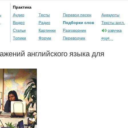
Практика
ь
Аудио
Тесты
Перевод песен
Анекдоты
ь
Видео
Радио
Подборки слов
Тексты англ.
Статьи
Картинки
Разговорник
озвучка
Топики
Форум
Переводчик
еще...
ажений английского языка для