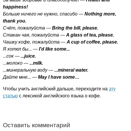
happiness
!
Больше ничего не нужно, спасибо —
Nothing
more
,
thank
you
.
Счёт, пожалуйста —
Bring
the
bill
,
please
.
Стакан чая, пожалуйста —
A
glass
of
tea
,
please
.
Чашку кофе, пожалуйста —
A
cup
of
coffee
,
please
.
Я хотел бы... —
I'd
like
some
...
...сок —
...
juice
.
...молоко —
...
milk
.
...минеральную воду —
...
mineral
water
.
Дайте мне... —
May
I
have
some
…
Чтобы учить английский дальше, переходите на
эту
статью
с лексикой английского языка о кофе.
Оставить комментарий