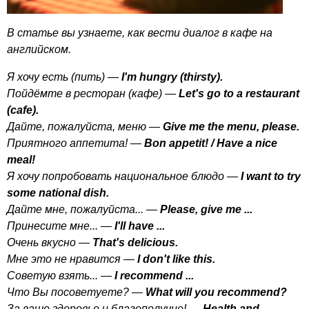
В статье вы узнаете, как вести диалог в кафе на
английском.
Я хочу есть (пить) —
I'm
hungry
(
thirsty
).
Пойдёмте в ресторан (кафе) —
Let's
go
to
a
restaurant
(
cafe
).
Дайте, пожалуйста, меню —
Give
me
the
menu
,
please
.
Приятного аппетита! —
Bon
appetit
! /
Have
a
nice
meal
!
Я хочу попробовать национальное блюдо —
I
want
to
try
some
national
dish
.
Дайте мне, пожалуйста... —
Please
,
give
me
...
Принесите мне... —
I'll
have
...
Очень вкусно —
That's
delicious
.
Мне это не нравится —
I
don't
like
this
.
Советую взять... —
I
recommend
...
Что Вы посоветуете? —
What
will
you
recommend
?
За ваше здоровье и благополучие! —
Health
and