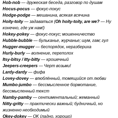
Hob-nob
— дружеская беседа, разговор по душам
Hocus-pocus
— фокус-покус
Hodge-podge
— мешанина, всякая всячина
Hoity-toity
— задаваться (
Oh
hoity-toity
,
are
we
?
— Ну
конечно, где уж нам!)
Hokey-pokey
— фокус-покус; мошенничество
Hubble-bubble
— бульканье, журчанье; шум, гам; гул
Hugger-mugger
— беспорядок, неразбериха
Hurly-burly
— волнение, переполох
Itsy-bitsy
/
itty-bitty
— крошечный
Jeepers-creepers
— Черт возьми!
Lardy-dardy
— фифа
Lovey-dovey
— влюблённый, томящийся от любви
Mumbo-jumbo
— бессмысленное бормотание,
бессмысленный текст
Namby-pamby
— сентиментальный; жеманный
Nitty-gritty
— практически важный; будничный, но
жизненно необходимый
Okey-dokey
—
OK
(ладно, хорошо)