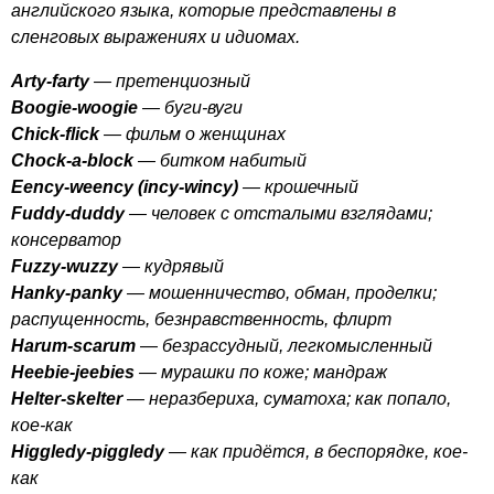
английского языка, которые представлены в
сленговых выражениях и идиомах.
Arty-farty
— претенциозный
Boogie-woogie
— буги-вуги
Chick-flick
— фильм о женщинах
Chock-a-block
— битком набитый
Eency-weency
(
incy-wincy
)
— крошечный
Fuddy-duddy
— человек с отсталыми взглядами;
консерватор
Fuzzy-wuzzy
— кудрявый
Hanky-panky
— мошенничество, обман, проделки;
распущенность, безнравственность, флирт
Harum-scarum
— безрассудный, легкомысленный
Heebie-jeebies
— мурашки по коже; мандраж
Helter-skelter
— неразбериха, суматоха; как попало,
кое-как
Higgledy-piggledy
— как придётся, в беспорядке, кое-
как