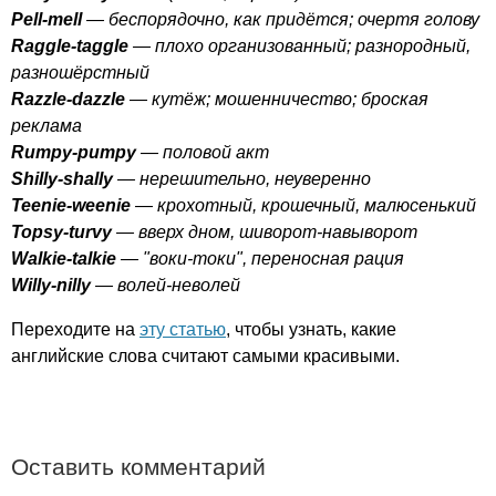
Pell-mell
— беспорядочно, как придётся; очертя голову
Raggle-taggle
— плохо организованный; разнородный,
разношёрстный
Razzle-dazzle
— кутёж; мошенничество; броская
реклама
Rumpy-pumpy
— половой акт
Shilly-shally
— нерешительно, неуверенно
Teenie-weenie
— крохотный, крошечный, малюсенький
Topsy-turvy
— вверх дном, шиворот-навыворот
Walkie-talkie
— "воки-токи", переносная рация
Willy-nilly
— волей-неволей
Переходите на
эту статью
, чтобы узнать, какие
английские слова считают самыми красивыми.
Оставить комментарий