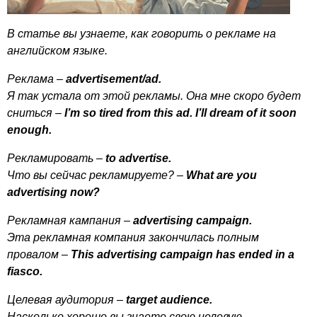
В статье вы узнаете, как говорить о рекламе на
английском языке.
Реклама –
advertisement
/
ad
.
Я так устала от этой рекламы. Она мне скоро будет
сниться –
I
’
m
so
tired
from
this
ad
.
I
’
ll
dream
of
it
soon
enough
.
Рекламировать –
to
advertise
.
Что вы сейчас рекламируете? –
What
are
you
advertising
now
?
Рекламная кампания –
advertising
campaign
.
Эта рекламная компания закончилась полным
провалом –
This
advertising
campaign
has
ended
in
a
fiasco
.
Целевая аудитория –
target
audience
.
Насколько хорошо вы знаете свою целевую