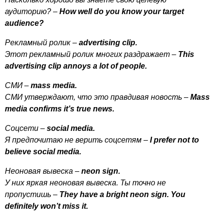
аудиторию? –
How
well
do
you
know
your
target
audience
?
Рекламный ролик –
advertising
clip
.
Этот рекламный ролик многих раздражает –
This
advertising
clip
annoys
a
lot
of
people
.
СМИ –
mass
media
.
СМИ утверждают, что это правдивая новость –
Mass
media
confirms
it
’
s
true
news
.
Соцсети –
social
media
.
Я предпочитаю не верить соцсетям –
I
prefer
not
to
believe
social
media
.
Неоновая вывеска –
neon
sign
.
У них яркая неоновая вывеска. Ты точно не
пропустишь –
They
have
a
bright
neon
sign
.
You
definitely
won
’
t
miss
it
.