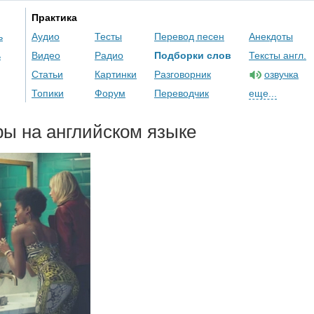
Практика
ь
Аудио
Тесты
Перевод песен
Анекдоты
ь
Видео
Радио
Подборки слов
Тексты англ.
Статьи
Картинки
Разговорник
озвучка
Топики
Форум
Переводчик
еще...
ы на английском языке