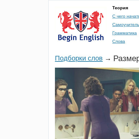
Теория
С чего начат
Самоучител
Грамматика
Слова
Размер
Подборки слов
→