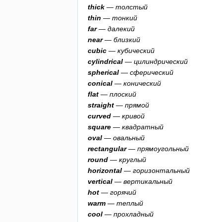
thick
— толстый
thin
— тонкий
far
— далекий
near
— близкий
cubic
— кубический
cylindrical
— цилиндрический
spherical
— сферический
conical
— конический
flat
— плоский
straight
— прямой
curved
— кривой
square
— квадратный
oval
— овальный
rectangular
— прямоугольный
round
— круглый
horizontal
— горизонтальный
vertical
— вертикальный
hot
— горячий
warm
— теплый
cool
— прохладный