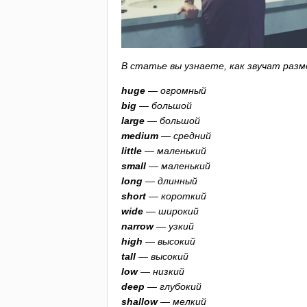
В статье вы узнаете, как звучат разм
huge
— огромный
big
— большой
large
— большой
medium
— средний
little
— маленький
small
— маленький
long
— длинный
short
— короткий
wide
— широкий
narrow
— узкий
high
— высокий
tall
— высокий
low
— низкий
deep
— глубокий
shallow
— мелкий