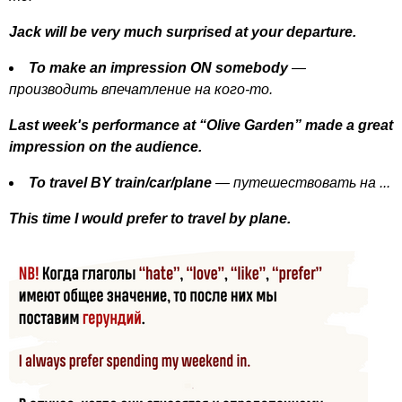
Jack
will
be
very
much
surprised
at
your
departure
.
To
make
an
impression
ON
somebody
—
производить впечатление на кого-то.
Last
week's
performance
at
“
Olive
Garden
”
made
a
great
impression
on
the
audience
.
To
travel
BY
train
/
car
/
plane
— путешествовать на ...
This
time
I
would
prefer
to
travel
by
plane
.