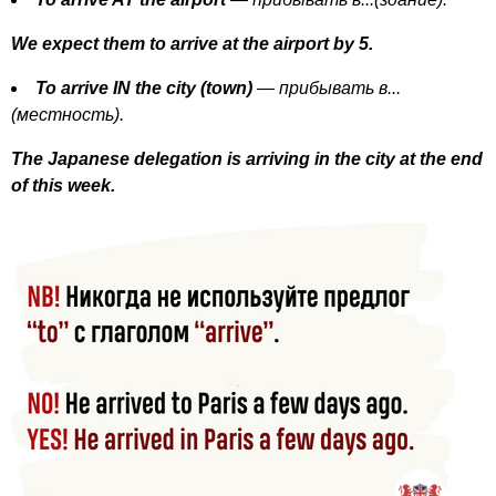
We
expect
them
to
arrive
at
the
airport
by
5.
To
arrive
IN
the
city
(
town
)
— прибывать в...
(местность).
The
Japanese
delegation
is
arriving
in
the
city
at
the
end
of
this
week
.