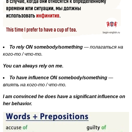
To
rely
ON
somebody
/
something
— полагаться на
кого-то / что-то.
You
can
always
rely
on
me
.
To
have
influence
ON
somebody
/
something
—
влиять на кого-то / что-то.
I
am
convinced
he
does
have
a
significant
influence
on
her
behavior
.