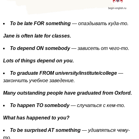
To
be
late
FOR
something
— опаздывать куда-то.
Jane
is
often
late
for
classes
.
To
depend
ON
somebody
— зависеть от чего-то.
Lots
of
things
depend
on
you
.
To
graduate
FROM
university
/
institute
/
college
—
закончить учебное заведение.
Many
outstanding
people
have
graduated
from
Oxford
.
To
happen
TO
somebody
— случаться с кем-то.
What
has
happened
to
you
?
To
be
surprised
AT
something
— удивляться чему-
то.