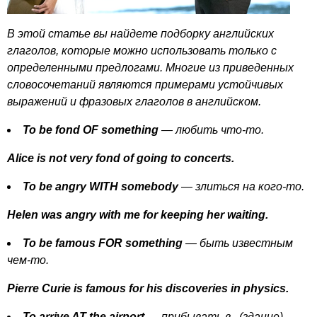
В этой статье вы найдете подборку английских
глаголов, которые можно использовать только с
определенными предлогами. Многие из приведенных
словосочетаний являются примерами устойчивых
выражений и фразовых глаголов в английском.
To
be
fond
OF
something
— любить что-то.
Alice
is
not
very
fond
of
going
to
concerts
.
To
be
angry
WITH
somebody
— злиться на кого-то.
Helen
was
angry
with
me
for
keeping
her
waiting
.
To
be
famous
FOR
something
— быть известным
чем-то.
Pierre
Curie
is
famous
for
his
discoveries
in
physics
.
To
arrive
AT
the
airport
— прибывать в...(здание).