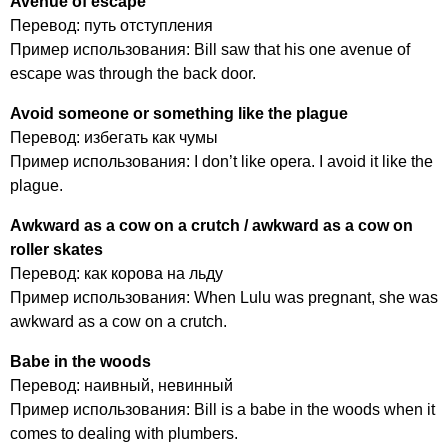
Avenue
of
escape
Перевод: путь отступления
Пример использования:
Bill
saw
that
his
one
avenue
of
escape
was
through
the
back
door
.
Avoid
someone
or
something
like
the
plague
Перевод: избегать как чумы
Пример использования:
I
don
’
t
like
opera
.
I
avoid
it
like
the
plague
.
Awkward
as
a
cow
on
a
crutch
/
awkward
as
a
cow
on
roller
skates
Перевод: как корова на льду
Пример использования:
When
Lulu
was
pregnant
,
she
was
awkward
as
a
cow
on
a
crutch
.
Babe
in
the
woods
Перевод: наивный, невинный
Пример использования:
Bill
is
a
babe
in
the
woods
when
it
comes
to
dealing
with
plumbers
.