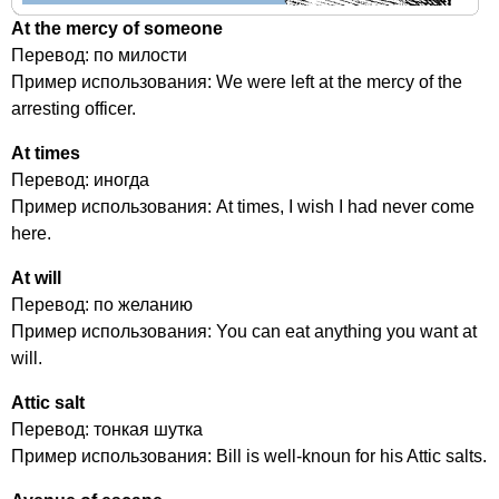
At
the
mercy
of
someone
Перевод: по милости
Пример использования:
We
were
left
at
the
mercy
of
the
arresting
officer
.
At
times
Перевод: иногда
Пример использования:
At
times
,
I
wish
I
had
never
come
here
.
At
will
Перевод: по желанию
Пример использования:
You
can
eat
anything
you
want
at
will
.
Attic
salt
Перевод: тонкая шутка
Пример использования:
Bill
is
well-knoun
for
his
Attic
salts
.