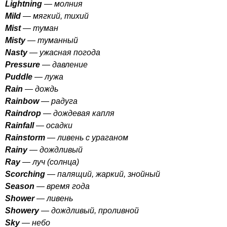
Lightning
— молния
Mild
— мягкий, тихий
Mist
— туман
Misty
— туманный
Nasty
— ужасная погода
Pressure
— давление
Puddle
— лужа
Rain
— дождь
Rainbow
— радуга
Raindrop
— дождевая капля
Rainfall
— осадки
Rainstorm
— ливень с ураганом
Rainy
— дождливый
Ray
— луч (солнца)
Scorching
— палящий, жаркий, знойный
Season
— время года
Shower
— ливень
Showery
— дождливый, проливной
Sky
— небо