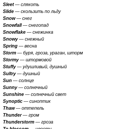
Sleet
— слякоть
Slide
— скользить по льду
Snow
— снег
Snowfall
— снегопад
Snowflake
— снежинка
Snowy
— снежный
Spring
— весна
Storm
— буря, гроза, ураган, шторм
Stormy
— штормовой
Stuffy
— удушливый, душный
Sultry
— душный
Sun
— солнце
Sunny
— солнечный
Sunshine
— солнечный свет
Synoptic
— синоптик
Thaw
— оттепель
Thunder
— гром
Thunderstorm
— гроза
To
blossom
— цвести