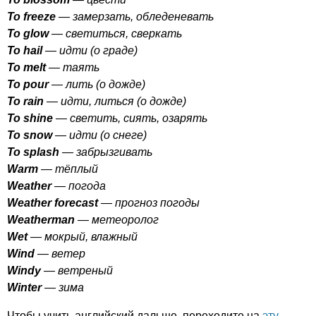
To
freeze
— замерзать, обледеневать
To
glow
— светиться, сверкать
To
hail
— идти (о граде)
To
melt
— таять
To
pour
— лить (о дожде)
To
rain
— идти, литься (о дожде)
To
shine
— светить, сиять, озарять
To
snow
— идти (о снеге)
To
splash
— забрызгивать
Warm
— тёплый
Weather
— погода
Weather
forecast
— прогноз погоды
Weatherman
— метеоролог
Wet
— мокрый, влажный
Wind
— ветер
Windy
— ветреный
Winter
— зима
Чтобы учить английский дальше, переходите на
эту