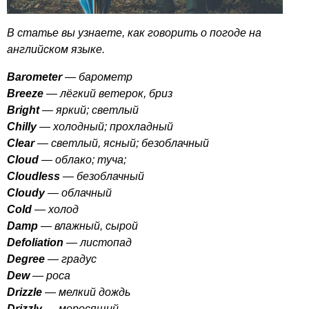
В статье вы узнаете, как говорить о погоде на
английском языке.
Barometer
— барометр
Breeze
— лёгкий ветерок, бриз
Bright
— яркий; светлый
Chilly
— холодный; прохладный
Clear
— светлый, ясный; безоблачный
Cloud
— облако; туча;
Cloudless
— безоблачный
Cloudy
— облачный
Cold
— холод
Damp
— влажный, сырой
Defoliation
— листопад
Degree
— градус
Dew
— роса
Drizzle
— мелкий дождь
Drizzly
— моросящий