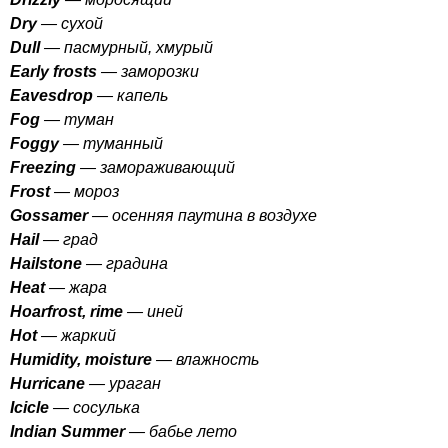
Dry
— сухой
Dull
— пасмурный, хмурый
Early
frosts
— заморозки
Eavesdrop
— капель
Fog
— туман
Foggy
— туманный
Freezing
— замораживающий
Frost
— мороз
Gossamer
— осенняя паутина в воздухе
Hail
— град
Hailstone
— градина
Heat
— жара
Hoarfrost
,
rime
— иней
Hot
— жаркий
Humidity
,
moisture
— влажность
Hurricane
— ураган
Icicle
— сосулька
Indian
Summer
— бабье лето