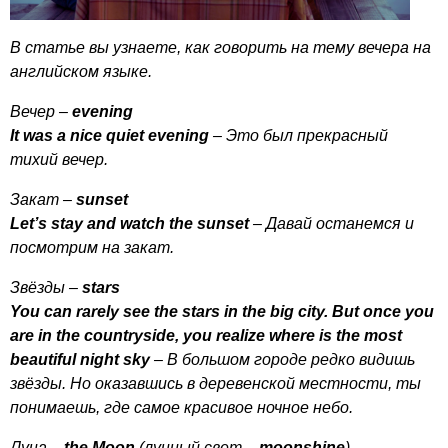
В статье вы узнаете, как говорить на тему вечера на
английском языке.
Вечер –
evening
It
was
a
nice
quiet
evening
– Это был прекрасный
тихий вечер.
Закат –
sunset
Let
’
s
stay
and
watch
the
sunset
– Давай останемся и
посмотрим на закат.
Звёзды –
stars
You
can
rarely
see
the
stars
in
the
big
city
.
But
once
you
are
in
the
countryside
,
you
realize
where
is
the
most
beautiful
night
sky
– В большом городе редко видишь
звёзды. Но оказавшись в деревенской местности, ты
понимаешь, где самое красивое ночное небо.
Луна –
the
Moon
(лунный свет –
moonshine
)