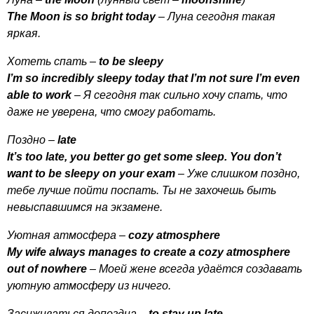
The
Moon
is
so
bright
today
– Луна сегодня такая
яркая.
Хотеть спать –
to
be
sleepy
I
’
m
so
incredibly
sleepy
today
that
I
’
m
not
sure
I
’
m
even
able
to
work
– Я сегодня так сильно хочу спать, что
даже не уверена, что смогу работать.
Поздно –
late
It
’
s
too
late
,
you
better
go
get
some
sleep
.
You
don
’
t
want
to
be
sleepy
on
your
exam
– Уже слишком поздно,
тебе лучше пойти поспать. Ты не захочешь быть
невыспавшимся на экзамене.
Уютная атмосфера –
cozy
atmosphere
My
wife
always
manages
to
create
a
cozy
atmosphere
out
of
nowhere
– Моей жене всегда удаётся создавать
уютную атмосферу из ничего.
Засиживаться допоздна –
to
stay
up
late