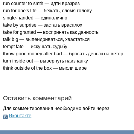
run
counter
to
smth
— идти вразрез
run
for
one's
life
— бежать, сломя голову
single-handed
— единолично
take
by
surprise
— застать врасплох
take
for
granted
— воспринять как данность
talk
big
— выпендриваться, хвастаться
tempt
fate
— искушать судьбу
throw
good
money
after
bad
— бросать деньги на ветер
turn
inside
out
— вывернуть наизнанку
think
outside
of
the
box
— мысли шире
Оставить комментарий
Для комментирования необходимо войти через
Вконтакте