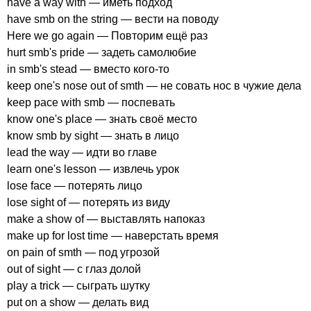
have
a
way
with
— иметь подход
have
smb
on
the
string
— вести на поводу
Here
we
go
again
— Повторим ещё раз
hurt
smb's
pride
— задеть самолюбие
in
smb's
stead
— вместо кого-то
keep
one's
nose
out
of
smth
— не совать нос в чужие дела
keep
pace
with
smb
— поспевать
know
one's
place
— знать своё место
know
smb
by
sight
— знать в лицо
lead
the
way
— идти во главе
learn
one's
lesson
— извлечь урок
lose
face
— потерять лицо
lose
sight
of
— потерять из виду
make
a
show
of
— выставлять напоказ
make
up
for
lost
time
— наверстать время
on
pain
of
smth
— под угрозой
out
of
sight
— с глаз долой
play
a
trick
— сыграть шутку
put
on
a
show
— делать вид