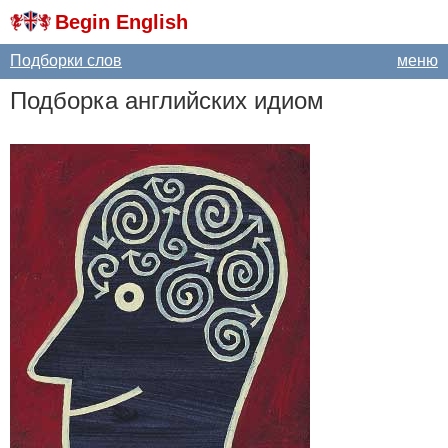
Begin English
Подборки слов
меню
Подборка английских идиом