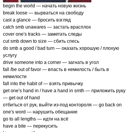
begin
the
world
— начать новую жизнь
break
loose
— вырваться на свободу
cast
a
glance
— бросить взгляд
catch
smb
unawares
— застать врасплох
cover
one's
tracks
— заметать следы
cut
smb
down
to
size
— сбить спесь
do
smb
a
good
/
bad
turn
— оказать хорошую / плохую
услугу
drive
someone
into
a
corner
— загнать в угол
fall
/
be
out
of
favor
— впасть в немилость / быть в
немилости
fall
into
the
habit
of
— взять привычку
get
one's
hand
in
/
have
a
hand
in
smth
— приложить руку
—
get
out
of
hand
отбиться от рук, выйти из-под контороля —
go
back
on
one's
word
— нарушить обещание
go
to
all
lengths
— идти на всё
have
a
bite
— перекусить