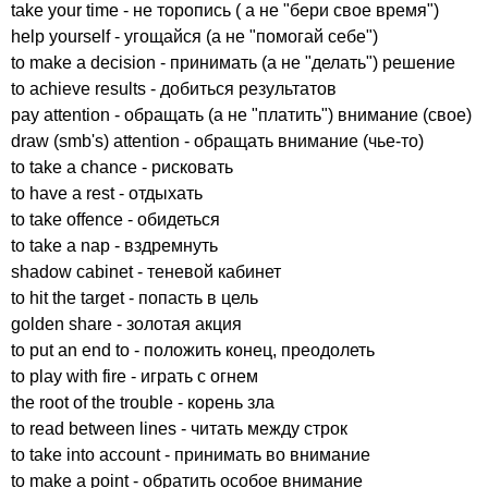
take
your
time
- не торопись ( а не "бери свое время")
help
yourself
- угощайся (а не "помогай себе")
to
make
a
decision
- принимать (а не "делать") решение
to
achieve
results
- добиться результатов
pay
attention
- обращать (а не "платить") внимание (свое)
draw
(
smb's
)
attention
- обращать внимание (чье-то)
to
take
a
chance
- рисковать
to
have
a
rest
- отдыхать
to
take
offence
- обидеться
to
take
a
nap
- вздремнуть
shadow
cabinet
- теневой кабинет
to
hit
the
target
- попасть в цель
golden
share
- золотая акция
to
put
an
end
to
- положить конец, преодолеть
to
play
with
fire
- играть с огнем
the
root
of
the
trouble
- корень зла
to
read
between
lines
- читать между строк
to
take
into
account
- принимать во внимание
to
make
a
point
- обратить особое внимание