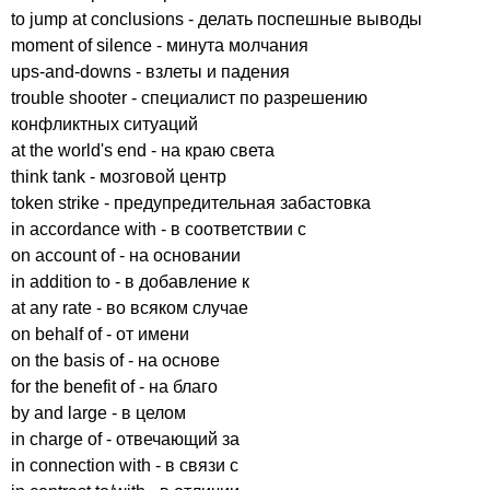
to
jump
at
conclusions
- делать поспешные выводы
moment
of
silence
- минута молчания
ups-and-downs
- взлеты и падения
trouble
shooter
- специалист по разрешению
конфликтных ситуаций
at
the
world's
end
- на краю света
think
tank
- мозговой центр
token
strike
- предупредительная забастовка
in
accordance
with
- в соответствии с
on
account
of
- на основании
in
addition
to
- в добавление к
at
any
rate
- во всяком случае
on
behalf
of
- от имени
on
the
basis
of
- на основе
for
the
benefit
of
- на благо
by
and
large
- в целом
in
charge
of
- отвечающий за
in
connection
with
- в связи с