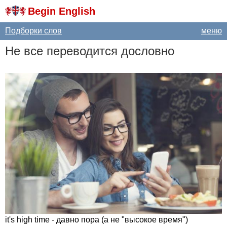
Begin English
Подборки слов
меню
Не все переводится дословно
it's
high
time
- давно пора (а не "высокое время")