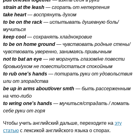
strain
at
the
leash
— сгорать от нетерпения
take
heart
— воспрянуть духом
to
be
on
the
rack
— испытывать душевную боль/
мучиться
keep
cool
— сохранять хладнокровие
to
be
on
home
ground
— чувствовать родные стены/
чувствовать уверенно, занимаясь привычным
not
to
bat
an
eye
— не моргнуть глазом/не повести
бровью/ухом не повести/остаться спокойным
to
rub
one's
hands
— потирать руки от удовольствия
или от злорадства
be
up
in
arms
about
/
over
smth
— быть рассерженным
на что-либо
to
wring
one's
hands
— мучиться/страдать / ломать
себе руки от горя
Чтобы учить английский дальше, переходите на
эту
статью
с лексикой английского языка о спорах.