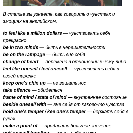
В статье вы узнаете, как говорить о чувствах и
эмоциях на английском.
to
feel
like
a
million
dollars
— чувствовать себя
прекрасно
be
in
two
minds
— быть в нерешительности
be
on
the
rampage
— быть вне себя
change
of
heart
— перемена в отношении к чему-либо
feel
like
oneself
/
feel
oneself
— чувствовать себя в
своей тарелке
keep
one's
chin
up
— не вешать нос
take
offence
— обидеться
frame
of
mind
/
state
of
mind
— внутреннее состояние
beside
oneself
with
— вне себя от какого-то чувства
hold
one's
temper
/
kee
one's
temper
— держать себя в
руках
make
a
point
of
— придавать большое значение
pull
oneself
together
— взять себя в руки