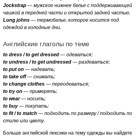
Jockstrap
— мужское нижнее белье с поддерживающей
чашкой в передней части и открытой задней частью.
Long
johns
— термобелье, которое носится под
одеждой в холодные дни.
Английские глаголы по теме
to
dress
/
to
get
dressed
— одеваться;
to
undress
/
to
get
undressed
— раздеваться;
to
put
on
— надевать;
to
take
off
— снимать;
to
change
clothes
— переодеваться;
to
try
on
— примерять;
to
wear
— носить;
to
buy
— покупать;
to
fit
/
to
match
— подходить по размеру / подходить по
стилю или цвету.
Больше английской лексики на тему одежды вы найдете