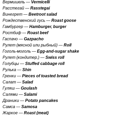
Вермишель —
Vermicelli
Расстегай —
Rasstegai
Винегрет —
Beetroot
salad
Рождественский гусь —
Roast
goose
Гамбургер —
Hamburger
,
burger
Ростбиф —
Roast
beef
Гаспачо —
Gazpacho
Рулет (мясной или рыбный) —
Roll
Гоголь-моголь —
Egg-and-sugar
shake
Рулет (кондитер.) —
Swiss
roll
Голубцы —
Stuffed
cabbage
roll
Рулька —
Shin
Гренки —
Pieces
of
toasted
bread
Салат —
Salad
Гуляш —
Goulash
Салями —
Salami
Драники —
Potato
pancakes
Самса —
Samosa
Жаркое —
Roast
(
meat
)