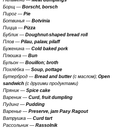
Борщ —
Borscht
,
borsch
Пирог —
Pie
Ботвинья —
Botvinia
Пицца —
Pizza
Бублик —
Doughnut-shaped
bread
roll
Плов —
Pilau
,
palaw
,
pilaff
Буженина —
Cold
baked
pork
Плюшка —
Bun
Бульон —
Bouillon
;
broth
Похлёбка —
Soup
,
pottage
Бутерброд —
Bread
and
butter
(с маслом);
Open
sandwich
(с другими продуктами)
Пряник —
Spice
cake
Вареник —
Curd
,
fruit
dumpling
Пудинг —
Pudding
Варенье —
Preserve
,
jam
Рагу
Ragout
Ватрушка —
Curd
tart
Рассольник —
Rassolnik