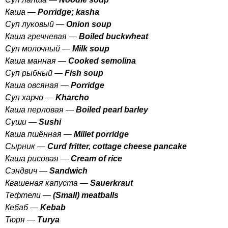
Каша —
Porridge
;
kasha
Суп луковый —
Onion
soup
Каша гречневая —
Boiled
buckwheat
Суп молочный —
Milk
soup
Каша манная —
Cooked
semolina
Суп рыбный —
Fish
soup
Каша овсяная —
Porridge
Суп харчо —
Kharcho
Каша перловая —
Boiled
pearl
barley
Суши —
Sushi
Каша пшённая —
Millet
porridge
Сырник —
Curd
fritter
,
cottage
cheese
pancake
Каша рисовая —
Cream
of
rice
Сэндвич —
Sandwich
Квашеная капуста —
Sauerkraut
Тефтели —
(
Small
)
meatballs
Кебаб —
Kebab
Тюря —
Turya