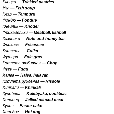
Клёцки —
Trickled
pastries
Уха —
Fish
soup
Кляр —
Tempura
Фондю —
Fondue
Кнедлик —
Knodel
Фрикадельки —
Meatball
,
fishball
Козинаки —
Nuts-and-honey
bar
Фрикасе —
Fricassee
Котлета —
Cutlet
Фуа-гра —
Foie
gras
Котлета отбивная —
Chop
Фугу —
Fugu
Халва —
Halva
,
halavah
Котлета рубленая —
Rissole
Хинкали —
Khinkali
Кулебяка —
Kulebyaka
,
coulibiac
Холодец —
Jellied
minced
meat
Кулич —
Easter
cake
Хот-дог —
Hot
dog