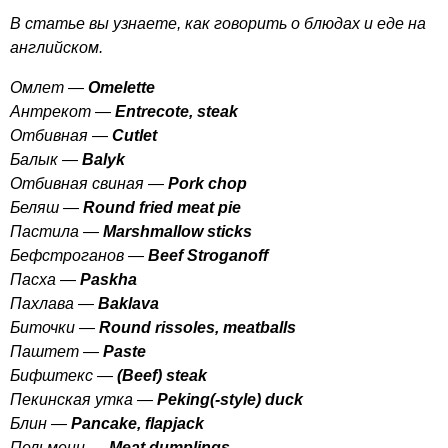
В статье вы узнаете, как говорить о блюдах и еде на
английском.
Омлет —
Omelette
Антрекот —
Entrecote
,
steak
Отбивная —
Cutlet
Балык —
Balyk
O
тбивная свиная —
Pork
chop
Беляш —
Round
fried
meat
pie
Пастила —
Marshmallow
sticks
Бефстроганов —
Beef
Stroganoff
Пасха —
Paskha
Пахлава —
Baklava
Биточки —
Round
rissoles
,
meatballs
Паштет —
Paste
Бифштекс —
(
Beef
)
steak
Пекинская утка —
Peking
(-
style
)
duck
Блин —
Pancake
,
flapjack
Пельмени —
Meat
dumplings