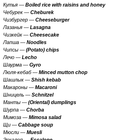
Кутья —
Boiled
rice
with
raisins
and
honey
Чебурек —
Cheburek
Чизбургер —
Cheeseburger
Лазанья —
Lasagna
Чизкейк —
Cheesecake
Лапша —
Noodles
Чипсы —
(
Potato
)
chips
Лечо —
Lecho
Шаурма —
Gyro
Люля-кебаб —
Minced
mutton
chop
Шашлык —
Shish
kebab
Макароны —
Macaroni
Шницель —
Schnitzel
Манты —
(
Oriental
)
dumplings
Шурпа —
Chorba
Мимоза —
Mimosa
salad
Щи —
Cabbage
soup
Мюсли —
Muesli
Эскалоп —
Escalope