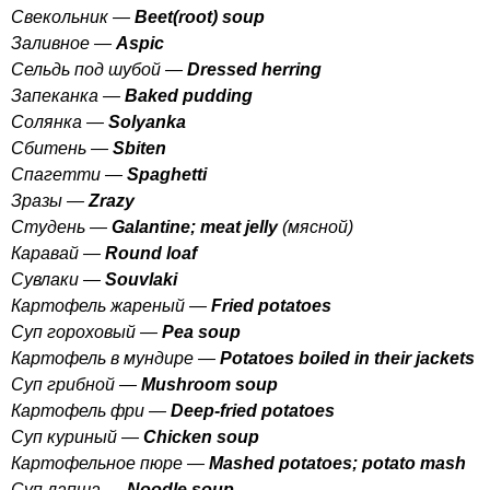
Свекольник —
Beet
(
root
)
soup
Заливное —
Aspic
Сельдь под шубой —
Dressed
herring
Запеканка —
Baked
pudding
Солянка —
Solyanka
Сбитень —
Sbiten
Спагетти —
Spaghetti
Зразы —
Zrazy
Студень —
Galantine
;
meat
jelly
(мясной)
Каравай —
Round
loaf
Сувлаки —
Souvlaki
Картофель жареный —
Fried
potatoes
Суп гороховый —
Pea
soup
Картофель в мундире —
Potatoes
boiled
in
their
jackets
Суп грибной —
Mushroom
soup
Картофель фри —
Deep-fried
potatoes
Суп куриный —
Chicken
soup
Картофельное пюре —
Mashed
potatoes
;
potato
mash
Суп лапша —
Noodle
soup