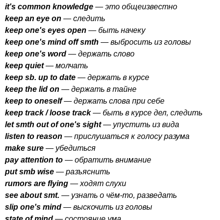
it's
common
knowledge
— это общеизвестно
keep
an
eye
on
— следить
keep
one's
eyes
open
— быть начеку
keep
one's
mind
off
smth
— выбросить из головы
keep
one's
word
— держать слово
keep
quiet
— молчать
keep
sb
.
up
to
date
— держать в курсе
keep
the
lid
on
— держать в тайне
keep
to
oneself
— держать слова при себе
keep
track
/
loose
track
— быть в курсе дел,
c
ледить
let
smth
out
of
one's
sight
— упустить из вида
listen
to
reason
— прислушаться к голосу разума
make
sure
— убедиться
pay
attention
to
— обратить внимание
put
smb
wise
— разъяснить
rumors
are
flying
— ходят слухи
see
about
smt
.
— узнать о чём-то, разведать
slip
one's
mind
— выскочить из головы
state
of
mind
— состояние ума