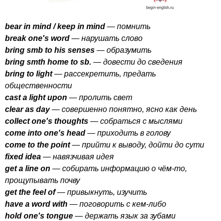
bear
in
mind
/
keep
in
mind
— помнить
break
one's
word
— нарушать слово
bring
smb
to
his
senses
— образумить
bring
smth
home
to
sb
.
— довести до сведения
bring
to
light
— рассекретить, предать
общественности
cast
a
light
upon
— пролить свет
clear
as
day
— совершенно понятно, ясно как день
collect
one's
thoughts
— собраться с мыслями
come
into
one's
head
— приходить в голову
come
to
the
point
— прийти к выводу, дойти до сути
fixed
idea
— навязчивая идея
get
a
line
on
— собирать информацию о чём-то,
прощупывать почву
get
the
feel
of
— привыкнуть, изучить
have
a
word
with
— поговорить с кем-либо
hold
one's
tongue
— держать язык за зубами