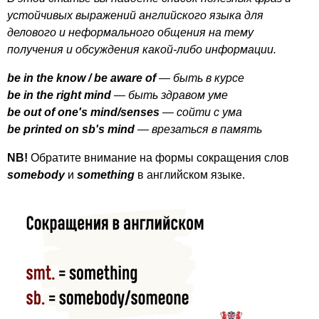
устойчивых выражений английского языка для
делового и неформального общения на тему
получения и обсуждения какой-либо информации.
be
in
the
know
/
be
aware
of
— быть в курсе
be
in
the
right
mind
— быть здравом уме
be
out
of
one's
mind
/
senses
— сойти с ума
be
printed
on
sb's
mind
— врезаться в память
NB
!
Обратите внимание на формы сокращения слов
somebody
и
something
в английском языке.