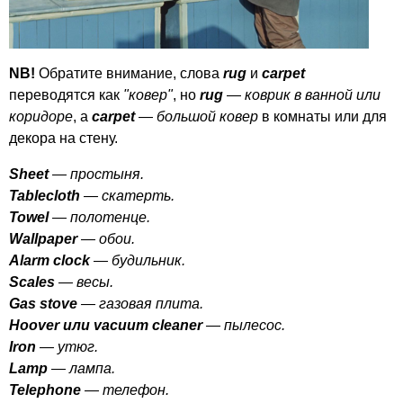
NB
!
Обратите внимание, слова
rug
и
carpet
переводятся как
"ковер"
, но
rug
—
коврик в ванной или
коридоре
, а
carpet
—
большой ковер
в комнаты или для
декора на стену.
Sheet
— простыня.
Tablecloth
— скатерть.
Towel
— полотенце.
Wallpaper
— обои.
Alarm
clock
— будильник.
Scales
— весы.
Gas
stove
— газовая плита.
Hoover
или
vacuum
cleaner
— пылесос.
Iron
— утюг.
Lamp
— лампа.
Telephone
— телефон.