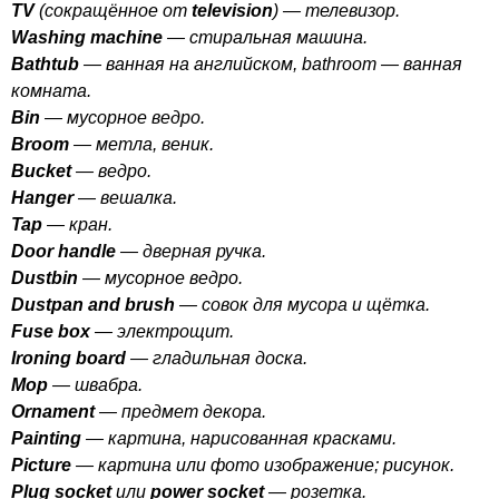
TV
(сокращённое от
television
) — телевизор.
Washing
machine
— стиральная машина.
Bathtub
— ванная на английском,
bathroom
— ванная
комната.
Bin
— мусорное ведро.
Broom
— метла, веник.
Bucket
— ведро.
Hanger
— вешалка.
Tap
— кран.
Door
handle
— дверная ручка.
Dustbin
— мусорное ведро.
Dustpan
and
brush
— совок для мусора и щётка.
Fuse
box
— электрощит.
Ironing
board
— гладильная доска.
Mop
— швабра.
Ornament
— предмет декора.
Painting
— картина, нарисованная красками.
Picture
— картина или фото изображение; рисунок.
Plug
socket
или
power
socket
— розетка.