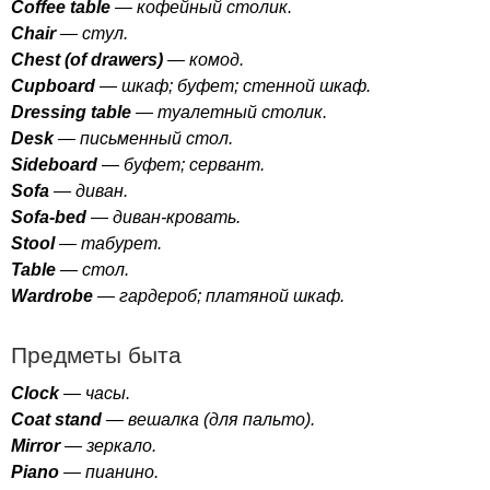
Coffee
table
— кофейный столик.
Chair
— стул.
Chest
(
of
drawers
)
— комод.
Cupboard
— шкаф; буфет; стенной шкаф.
Dressing
table
— туалетный столик.
Desk
— письменный стол.
Sideboard
— буфет; сервант.
Sofa
— диван.
Sofa-bed
— диван-кровать.
Stool
— табурет.
Table
— стол.
Wardrobe
— гардероб; платяной шкаф.
Предметы быта
Clock
— часы.
Coat
stand
— вешалка (для пальто).
Mirror
— зеркало.
Piano
— пианино.