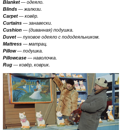
Blanket
— одеяло.
Blinds
— жалюзи.
Carpet
— ковёр.
Curtains
— занавески.
Cushion
— (диванная) подушка.
Duvet
— пуховое одеяло с пододеяльником.
Mattress
— матрац.
Pillow
— подушка.
Pillowcase
— наволочка.
Rug
— ковёр, коврик.