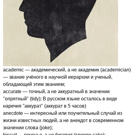
academic
— академический, а не академик (
academician
)
— звание учёного в научной иерархии и ученый,
обладающий этим званием;
accurate
— точный, а не аккуратный в значении
"опрятный" (
tidy
); В русском языке осталось в виде
наречия "аккурат" (аккурат в 5 часов)
anecdote
— интересный или поучительный случай из
жизни известных людей, а не анекдот в современном
значении слова (
joke
);
biscuit
— печенье, а не бисквит (
sponge
cake
);